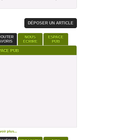
DÉPOSER UN ARTICLE
JOUTER
NOUS
ESPACE
AVORIS
ÉCRIRE
PUB
PACE PUB
oir plus...