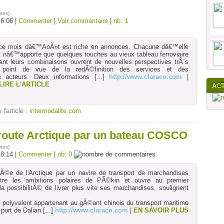
otes
)
16:06 |
Commenter
|
Voir commentaire
|
nb: 1
ce mois dâ€™AoÃ»t est riche en annonces. Chacune dâ€™elle
nâ€™apporte que quelques touches au vieux tableau ferroviaire
t leurs combinaisons ouvrent de nouvelles perspectives trÃ¨s
 point de vue de la redÃ©finition des services et des
e acteurs. Deux informations
[...]
http://www.claraco.com
|
LIRE L'ARTICLE
AC
 l'article :
intermodalite.com
 route Arctique par un bateau COSCO
otes
)
18:14 |
Commenter
|
nb: 0
sÃ©e de l'Arctique par un navire de transport de marchandises
ustre les ambitions polaires de PÃ©kin et ouvre au premier
la possibilitÃ© de livrer plus vite ses marchandises, soulignent
 polyvalent appartenant au gÃ©ant chinois du transport maritime
port de Dalian
[...]
http://www.claraco.com
|
EN SAVOIR PLUS