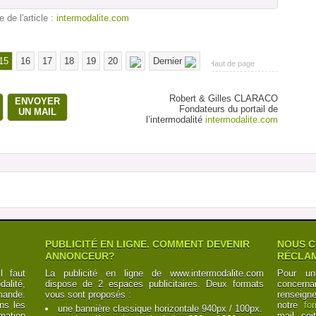
e de l'article :
intermodalite.com
15
16
17
18
19
20
Dernier
Haut de page
Robert & Gilles CLARACO
ENVOYER
Fondateurs du portail de
UN MAIL
l’intermodalité
intermodalite.com
PUBLICITÉ EN LIGNE. COMMENT DEVENIR
NOUS C
ANNONCEUR?
RÉCLAM
l faut
La publicité en ligne de www.intermodalite.com
Pour un
alité,
dispose de 2 espaces publicitaires. Deux formats
concerna
mande.
vous sont proposés :
renseign
ns les
notre
fo
une bannière classique horizontale 940px / 100px.
mation
mail, soi