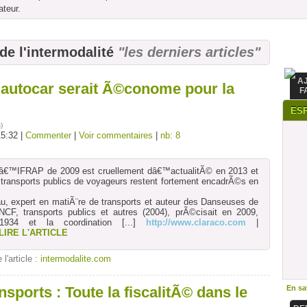
ateur.
 de l'intermodalité
"les derniers articles"
A
 autocar serait Ã©conome pour la
F
ES
s
)
15:32 |
Commenter
|
Voir commentaires
|
nb: 8
 lâ€™IFRAP de 2009 est cruellement dâ€™actualitÃ© en 2013 et
transports publics de voyageurs restent fortement encadrÃ©s en
u, expert en matiÃ¨re de transports et auteur des Danseuses de
CF, transports publics et autres (2004), prÃ©cisait en 2009,
934 et la coordination
[...]
http://www.claraco.com
|
LIRE L'ARTICLE
 l'article :
intermodalite.com
nsports : Toute la fiscalitÃ© dans le
En sav