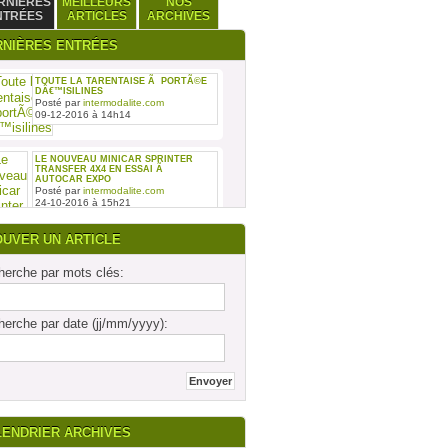
RNIÈRES
MEILLEURS
NOS
NTRÉES
ARTICLES
ARCHIVES
RNIÈRES ENTRÉES
TOUTE LA TARENTAISE Ã PORTÃ©E
DÂ€™ISILINES
Posté par
intermodalite.com
09-12-2016 à 14h14
LE NOUVEAU MINICAR SPRINTER
TRANSFER 4X4 EN ESSAI Ã
AUTOCAR EXPO
Posté par
intermodalite.com
24-10-2016 à 15h21
OUVER UN ARTICLE
erche par mots clés:
REMISE DES SIX PREMIERS INTOURO
erche par date (jj/mm/yyyy):
MERCEDES-BENZ ASSEMBLÃ©S SUR
LE SITE DAIMLER BUSES DE LIGNY-
EN-BARRO
Posté par
intermodalite.com
28-09-2016 à 17h19
LENDRIER ARCHIVES