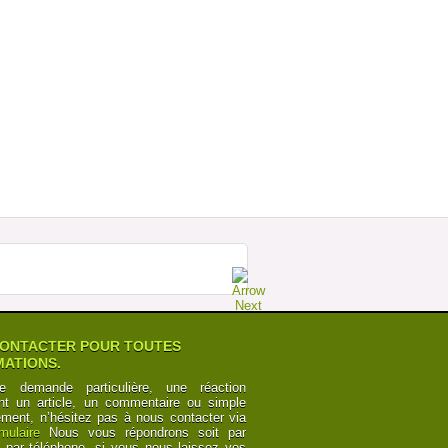
MEGABUS : LA FORCE DE LA RAISON
SUR ESPAGNE Â€“ ROYAUME UNI
Postée par
TourdeCarol
07-07-2014 à 19h35
POURQUOI LES CHEMINOTS SONT
OBLIGÃ©S DE CÃ©DER
Postée par
Numbers
12-06-2014 à 10h24
CANAL DU MIDI ET CANAL DES DEUX
MERS : POINTS DE VUE
Postée par
y6Z2bRk2nKB
03-06-2014 à 00h21
CANAL DU MIDI ET CANAL DES DEUX
MERS : POINTS DE VUE
Postée par
y6Z2bRk2nKB
03-06-2014 à 00h21
ONTACTER POUR TOUTES
ATIONS.
e demande particulière, une réaction
nt un article, un commentaire ou simple
ement, n’hésitez pas à nous contacter via
rmulaire
Nous vous répondrons soit par
t par téléphone, si vous nous laissez vos