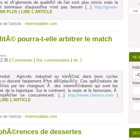
 et rÃ¨glements de qualitÃ© de l'air sont plus stricts mais la
t terminaux d'aujourd'hui n'ont pas besoin
[...]
http://green-
OIR PLUS
|
LIRE L'ARTICLE
Lun
e de l'article :
intermodalite.com
litÃ© pourra-t-elle arbitrer le match
otes
)
NE
22:35 |
Commenter
|
Voir commentaires
|
nb: 2
Indi
oduit : Agricole, industriel ou minÃ©ral, dans leurs cycles
ux-ci doivent fatalement Ãªtre dÃ©placÃ©s. Ces opÃ©rations de
Vot
fiÃ©es par les chargeurs Ã des intermÃ©diaires qui sont les
et de la logistique. Sur le continent, la route et le ferroviaire, Ã
plÃ©ter se concurrencent.
[...]
http://www.claraco.com
|
Votr
LIRE L'ARTICLE
e de l'article :
intermodalite.com
ohÃ©rences de dessertes
DE