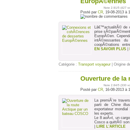
EuropÃ©ennes
Note
2.91
/5 (
427 v
Posté par
CR
, 19-08-2013 à 
Lâ€™actualitÃ© de 
prise sÃ©parÃ©ment 
EuropÃ©en. Cependan
intÃ©ressantes du
coopÃ©rations entr
EN SAVOIR PLUS
|
Catégorie :
Transport voyageur
| Origine de
Ouverture de la
16
août
Note
2.84
/5 (
330 v
Posté par
CR
, 16-08-2013 à 
La premiÃ¨re traver
parti de Chine ill
exportateur mondial 
les experts.
Le 8 aoÃ»t, un cargo
Cosco a quittÃ© son 
|
LIRE L'ARTICLE