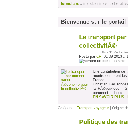
formulaire
afin d’obtenir les codes utilis
Bienvenue sur le portail
Le transport par
01
sept
collectivitÃ©
Note
3
/5 (
571 vote
Posté par
CR
, 01-09-2013 à 
Une contribution de
montre comment les 
France :
Christian GÃ©rondea
la RÃ©publique : SN
comment depuis 1
EN SAVOIR PLUS
|
Catégorie :
Transport voyageur
| Origine de
Politique des tra
29