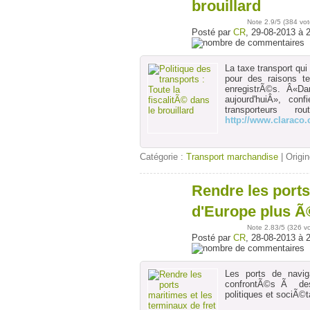
août
brouillard
Note
2.9
/5 (
384 vot
Posté par
CR
, 29-08-2013 à 
La taxe transport qui
pour des raisons te
enregistrÃ©s. Â«Da
aujourd'huiÂ», con
transporteurs
http://www.claraco
Catégorie :
Transport marchandise
| Origin
Rendre les ports
28
août
d'Europe plus Ã
Note
2.83
/5 (
326 v
Posté par
CR
, 28-08-2013 à 
Les ports de navig
confrontÃ©s Ã des
politiques et sociÃ©