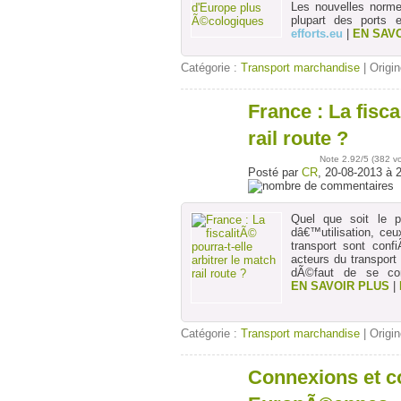
Les nouvelles normes
plupart des ports e
efforts.eu
|
EN SAV
Catégorie :
Transport marchandise
| Origin
France : La fisca
20
août
rail route ?
Note
2.92
/5 (
382 v
Posté par
CR
, 20-08-2013 à 
Quel que soit le pr
dâ€™utilisation, ce
transport sont con
acteurs du transport 
dÃ©faut de se com
EN SAVOIR PLUS
|
Catégorie :
Transport marchandise
| Origin
Connexions et c
19
août