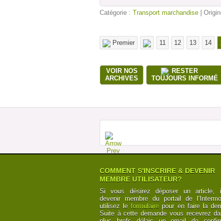
Catégorie :
Transport marchandise
| Origin
Premier
11
12
13
14
VOIR NOS
RESTER
ARCHIVES
TOUJOURS INFORMÉ
COMMENT S'INSCRIRE & DEVENIR
MEMBRE UTILISATEUR?
Si vous désirez déposer un article, i
devenir membre du portail de l’Intermod
utilisez le
formulaire
pour en faire la de
Suite à cette demande vous recevrez da
plus brefs délais un email de confir