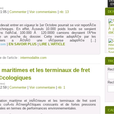
DE
E
es
)
DE
21:05 |
Commenter
|
Voir commentaires
|
nb: 13
 devait entrer en vigueur le 1er Octobre pourrait se voir reportÃ©e
chniques. En effet, Â«seuls 10.000 poids lourds se seraient
ns l'idÃ©al, 100.000 Ã 120.0000 camions devraient l'Ãªtre
fie un proche du dossier. Cette inertie adoptÃ©e par les
 routiers a Ã©tÃ© une rÃ©ponse adaptÃ©e
[...]
.com
|
EN SAVOIR PLUS
|
LIRE L'ARTICLE
e de l'article :
intermodalite.com
TR
 maritimes et les terminaux de fret
Rech
©cologiques
Rech
otes
)
22:59 |
Commenter
|
Voir commentaire
|
nb: 1
ation maritime et intÃ©rieure et les terminaux de fret sont
 coÃ»ts Ã©nergÃ©tiques croissants et de fortes pressions
tales en termes de performances environnementales.
CA