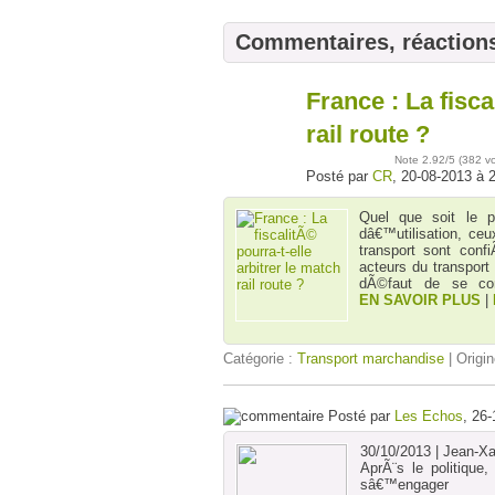
Commentaires, réaction
France : La fisca
20
août
rail route ?
Note
2.92
/5 (
382 v
Posté par
CR
, 20-08-2013 à 
Quel que soit le pr
dâ€™utilisation, ce
transport sont con
acteurs du transport 
dÃ©faut de se com
EN SAVOIR PLUS
|
Catégorie :
Transport marchandise
| Origin
Posté par
Les Echos
, 26
30/10/2013 | Jean-Xa
AprÃ¨s le politique
sâ€™engager