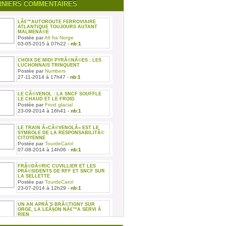
RNIERS COMMENTAIRES
LÂ€™AUTOROUTE FERROVIAIRE
ATLANTIQUE TOUJOURS AUTANT
MALMENÃ©E
Postée par
Alt fra Norge
03-05-2015 à 07h22 -
nb:1
CHOIX DE MIDI PYRÃ©NÃ©ES : LES
LUCHONNAIS TRINQUENT
Postée par
Numbers
27-11-2014 à 17h47 -
nb:1
LE CÃ©VENOL : LA SNCF SOUFFLE
LE CHAUD ET LE FROID
Postée par
Froid glacial
23-09-2014 à 16h41 -
nb:1
LE TRAIN Â«CÃ©VENOLÂ» EST LE
SYMBOLE DE LA RESPONSABILITÃ©
CITOYENNE
Postée par
TourdeCarol
07-08-2014 à 14h06 -
nb:1
FRÃ©DÃ©RIC CUVILLIER ET LES
PRÃ©SIDENTS DE RFF ET SNCF SUR
LA SELLETTE
Postée par
TourdeCarol
23-07-2014 à 12h29 -
nb:1
UN AN APRÃ¨S BRÃ©TIGNY SUR
ORGE, LA LEÃ§ON NÂ€™A SERVI Ã
RIEN
Postée par
TourdeCarol