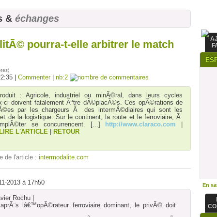
s &
échanges
A
litÃ© pourra-t-elle arbitrer le match
F
ES
otes
)
22:35 |
Commenter
|
nb:2
oduit : Agricole, industriel ou minÃ©ral, dans leurs cycles
ux-ci doivent fatalement Ãªtre dÃ©placÃ©s. Ces opÃ©rations de
fiÃ©es par les chargeurs Ã des intermÃ©diaires qui sont les
et de la logistique. Sur le continent, la route et le ferroviaire, Ã
plÃ©ter se concurrencent.
[...]
http://www.claraco.com
|
LIRE L'ARTICLE
|
RETOUR
e de l'article :
intermodalite.com
-11-2013 à 17h50
En sav
vier Rochu |
, aprÃ¨s lâ€™opÃ©rateur ferroviaire dominant, le privÃ© doit
CO