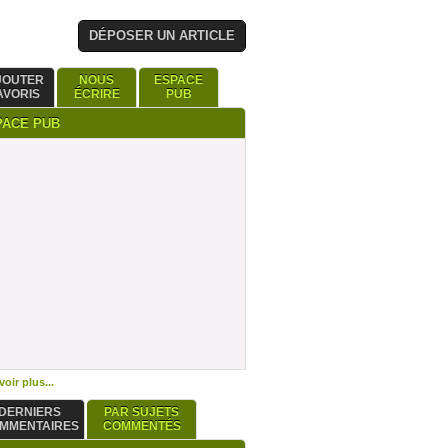
DÉPOSER UN ARTICLE
JOUTER
NOUS
ESPACE
AVORIS
ÉCRIRE
PUB
PACE PUB
oir plus...
DERNIERS
PAR SUJETS
MMENTAIRES
COMMENTÉS