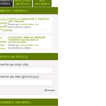
RNIÈRES
MEILLEURS
NOS
NTRÉES
ARTICLES
ARCHIVES
RNIÈRES ENTRÉES
TOUTE LA TARENTAISE Ã PORTÃ©E
DÂ€™ISILINES
Posté par
intermodalite.com
09-12-2016 à 14h14
LE NOUVEAU MINICAR SPRINTER
TRANSFER 4X4 EN ESSAI Ã
AUTOCAR EXPO
Posté par
intermodalite.com
24-10-2016 à 15h21
OUVER UN ARTICLE
erche par mots clés:
REMISE DES SIX PREMIERS INTOURO
erche par date (jj/mm/yyyy):
MERCEDES-BENZ ASSEMBLÃ©S SUR
LE SITE DAIMLER BUSES DE LIGNY-
EN-BARRO
Posté par
intermodalite.com
28-09-2016 à 17h19
LENDRIER ARCHIVES