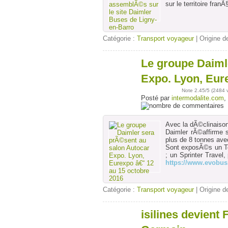
sur le territoire fra
Catégorie :
Transport voyageur
| Origine de
Le groupe Daiml
25
sept
Expo. Lyon, Eur
Note
2.45
/5 (
2484 
Posté par
intermodalite.com
,
Avec la dÃ©clinaison
Daimler rÃ©affirme 
plus de 8 tonnes av
Sont exposÃ©s un To
; un Sprinter Trave
https://www.evobus.
Catégorie :
Transport voyageur
| Origine de
isilines devient 
15
sept