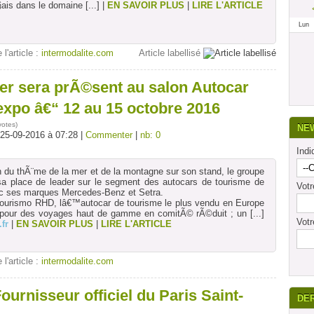
nÃ§ais dans le domaine
[...]
|
EN SAVOIR PLUS
|
LIRE L'ARTICLE
Lun
 l'article :
intermodalite.com
Article labellisé
er sera prÃ©sent au salon Autocar
expo â€“ 12 au 15 octobre 2016
votes
)
NE
 25-09-2016 à 07:28 |
Commenter
|
nb: 0
Indi
 du thÃ¨me de la mer et de la montagne sur son stand, le groupe
sa place de leader sur le segment des autocars de tourisme de
Vot
ec ses marques Mercedes-Benz et Setra.
urismo RHD, lâ€™autocar de tourisme le plus vendu en Europe
l, pour des voyages haut de gamme en comitÃ© rÃ©duit ; un
[...]
Votr
fr
|
EN SAVOIR PLUS
|
LIRE L'ARTICLE
 l'article :
intermodalite.com
Fournisseur officiel du Paris Saint-
DE