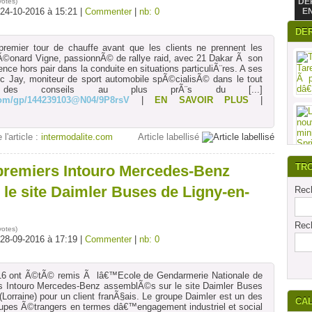
DE
votes
)
 24-10-2016 à 15:21 |
Commenter
|
nb: 0
E
DE
premier tour de chauffe avant que les clients ne prennent les
onard Vigne, passionnÃ© de rallye raid, avec 21 Dakar Ã son
ence hors pair dans la conduite en situations particuliÃ¨res. A ses
 Jay, moniteur de sport automobile spÃ©cialisÃ© dans le tout
r des conseils au plus prÃ¨s du
[...]
.com/gp/144239103@N04/9P8rsV
|
EN SAVOIR PLUS
|
 l'article :
intermodalite.com
Article labellisé
TR
premiers Intouro Mercedes-Benz
le site Daimler Buses de Ligny-en-
Rech
Rech
votes
)
 28-09-2016 à 17:19 |
Commenter
|
nb: 0
16 ont Ã©tÃ© remis Ã lâ€™Ecole de Gendarmerie Nationale de
ers Intouro Mercedes-Benz assemblÃ©s sur le site Daimler Buses
(Lorraine) pour un client franÃ§ais. Le groupe Daimler est un des
CA
oupes Ã©trangers en termes dâ€™engagement industriel et social