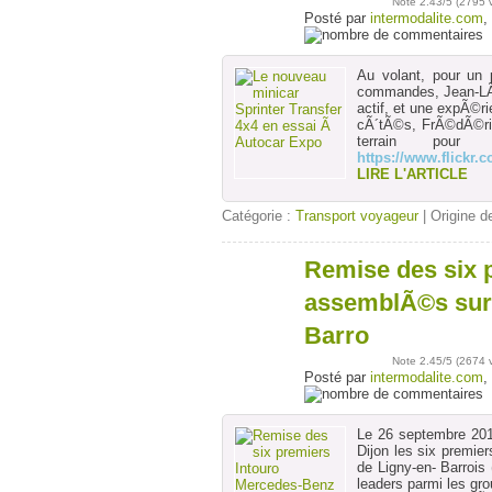
Note
2.43
/5 (
2795 
Posté par
intermodalite.com
,
Au volant, pour un 
commandes, Jean-LÃ©
actif, et une expÃ©ri
cÃ´tÃ©s, FrÃ©dÃ©ric
terrain pou
https://www.flickr
LIRE L'ARTICLE
Catégorie :
Transport voyageur
| Origine de
Remise des six 
28
sept
assemblÃ©s sur 
Barro
Note
2.45
/5 (
2674 
Posté par
intermodalite.com
,
Le 26 septembre 20
Dijon les six premi
de Ligny-en- Barrois 
leaders parmi les gr