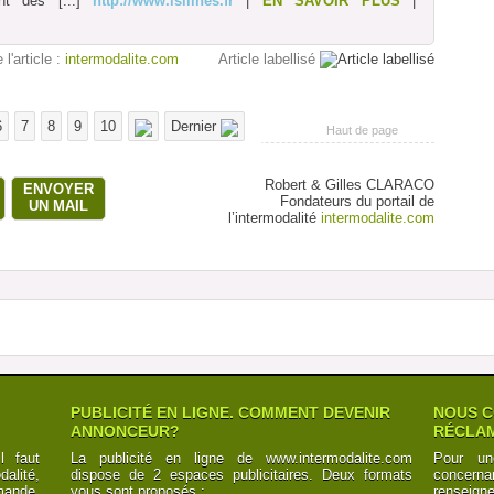
nt des
[...]
http://www.isilines.fr
|
EN SAVOIR PLUS
|
 l'article :
intermodalite.com
Article labellisé
6
7
8
9
10
Dernier
Haut de page
Robert & Gilles CLARACO
ENVOYER
Fondateurs du portail de
UN MAIL
l’intermodalité
intermodalite.com
PUBLICITÉ EN LIGNE. COMMENT DEVENIR
NOUS C
ANNONCEUR?
RÉCLAM
l faut
La publicité en ligne de www.intermodalite.com
Pour un
alité,
dispose de 2 espaces publicitaires. Deux formats
concerna
mande.
vous sont proposés :
renseign