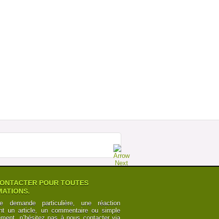
MEGABUS : LA FORCE DE LA RAISON
SUR ESPAGNE Â€“ ROYAUME UNI
Postée par
TourdeCarol
07-07-2014 à 19h35
POURQUOI LES CHEMINOTS SONT
OBLIGÃ©S DE CÃ©DER
Postée par
Numbers
12-06-2014 à 10h24
CANAL DU MIDI ET CANAL DES DEUX
MERS : POINTS DE VUE
Postée par
y6Z2bRk2nKB
03-06-2014 à 00h21
CANAL DU MIDI ET CANAL DES DEUX
MERS : POINTS DE VUE
Postée par
y6Z2bRk2nKB
03-06-2014 à 00h21
ONTACTER POUR TOUTES
ATIONS.
e demande particulière, une réaction
nt un article, un commentaire ou simple
ement, n’hésitez pas à nous contacter via