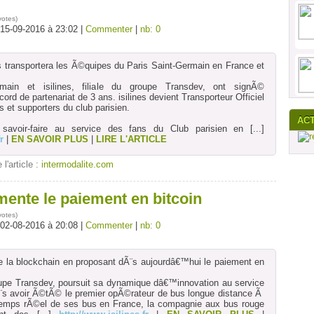
votes
)
 15-09-2016 à 23:02 |
Commenter
|
nb: 0
 transportera les Ã©quipes du Paris Saint-Germain en France et
main et isilines, filiale du groupe Transdev, ont signÃ©
rd de partenariat de 3 ans. isilines devient Transporteur Officiel
 et supporters du club parisien.
AC
n savoir-faire au service des fans du Club parisien en
[...]
r
|
EN SAVOIR PLUS
|
LIRE L'ARTICLE
 l'article :
intermodalite.com
mente le paiement en bitcoin
votes
)
 02-08-2016 à 20:08 |
Commenter
|
nb: 0
e la blockchain en proposant dÃ¨s aujourdâ€™hui le paiement en
 groupe Transdev, poursuit sa dynamique dâ€™innovation au service
¨s avoir Ã©tÃ© le premier opÃ©rateur de bus longue distance Ã
on temps rÃ©el de ses bus en France, la compagnie aux bus rouge