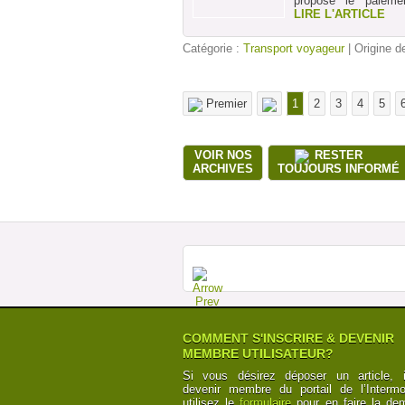
propose le paieme
LIRE L'ARTICLE
Catégorie :
Transport voyageur
| Origine de
Premier
1
2
3
4
5
VOIR NOS
RESTER
ARCHIVES
TOUJOURS INFORMÉ
COMMENT S'INSCRIRE & DEVENIR
MEMBRE UTILISATEUR?
Si vous désirez déposer un article, i
devenir membre du portail de l’Intermod
utilisez le
formulaire
pour en faire la de