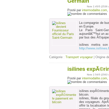
Germain
Note
2.45
/5 (
2536 
Posté par
intermodalite.com
,
La compagnie de bus
en Europe.
Le Paris Saint-Ger
aujourdâ€™hui un acco
par bus des Ã©quipes
isilines mettra so
http://www.isilines.f
Catégorie :
Transport voyageur
| Origine de
isilines expÃ©ri
02
août
Note
2.54
/5 (
2563 
Posté par
intermodalite.com
,
isilines expÃ©riment
bitcoin.
isilines, filiale du
des voyageurs. AprÃ
offrir la localisati