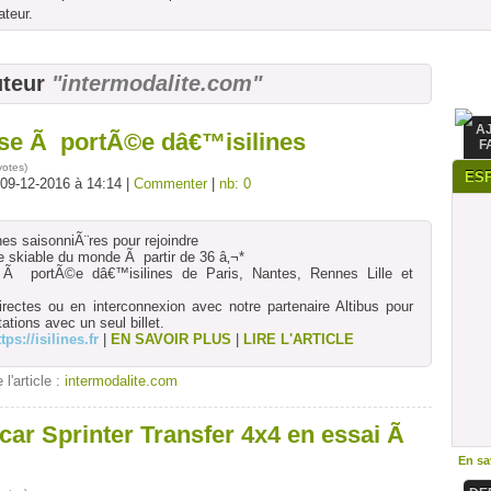
ateur.
uteur
"intermodalite.com"
A
aise Ã portÃ©e dâ€™isilines
F
votes
)
ES
 09-12-2016 à 14:14 |
Commenter
|
nb: 0
gnes saisonniÃ¨res pour rejoindre
e skiable du monde Ã partir de 36 â‚¬*
e Ã portÃ©e dâ€™isilines de Paris, Nantes, Rennes Lille et
directes ou en interconnexion avec notre partenaire Altibus pour
tations avec un seul billet.
tps://isilines.fr
|
EN SAVOIR PLUS
|
LIRE L'ARTICLE
 l'article :
intermodalite.com
car Sprinter Transfer 4x4 en essai Ã
En sav