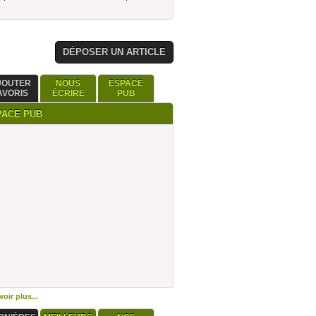
DÉPOSER UN ARTICLE
JOUTER
NOUS
ESPACE
AVORIS
ÉCRIRE
PUB
PACE PUB
oir plus...