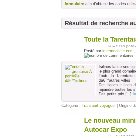
formulaire
afin d’obtenir les codes utilis
Résultat de recherche a
Toute la Tarent
09
déc
Note
2.37
/5 (
3040 
Posté par
intermodalite.com
,
Isilines lance ses li
le plus grand domain
Toute la Tarentais
dâ€™autres villes
Des lignes isilines 
rejoindre toutes les s
Des petits prix
[...]
ht
Catégorie :
Transport voyageur
| Origine de
Le nouveau mini
24
oct
Autocar Expo