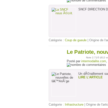
SNCF DIRECTION 
Catégorie :
Coup de gueule
| Origine de l'a
Le Patriote, nou
01
févr
Note
2.71
/5 (
612 v
Posté par
intermodalite.com
,
Un dÃ©raillement s
LIRE L'ARTICLE
Catégorie :
Infrastructure
| Origine de l'arti