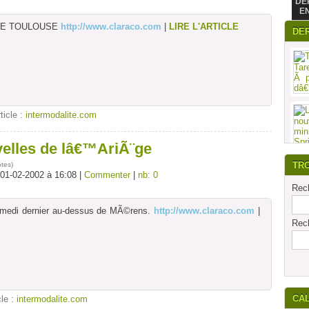
DE
E
DE TOULOUSE
http://www.claraco.com
|
LIRE L'ARTICLE
DE
rticle :
intermodalite.com
velles de lâ€™AriÃ¨ge
TR
otes
)
 01-02-2002 à 16:08 |
Commenter
|
nb: 0
Rech
amedi dernier au-dessus de MÃ©rens.
http://www.claraco.com
|
Rech
CA
cle :
intermodalite.com