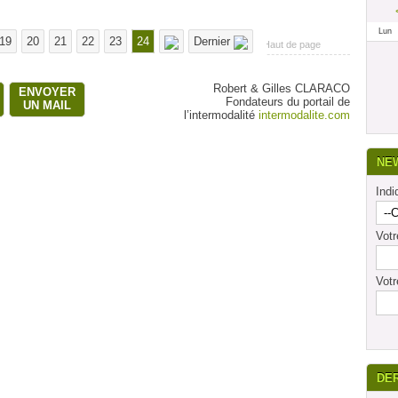
Lun
19
20
21
22
23
24
Dernier
Haut de page
Robert & Gilles CLARACO
ENVOYER
Fondateurs du portail de
UN MAIL
l’intermodalité
intermodalite.com
NE
Indi
Vot
Votr
DE