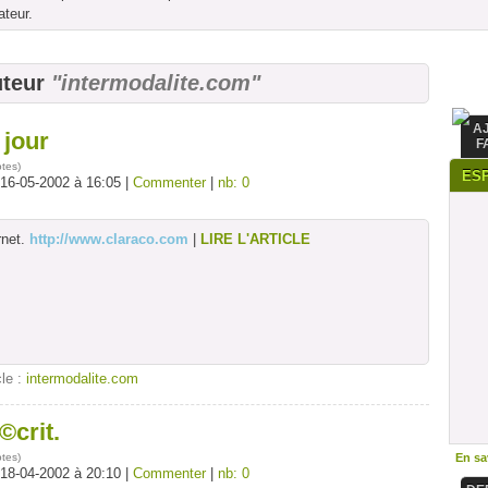
ateur.
uteur
"intermodalite.com"
A
 jour
F
otes
)
ES
 16-05-2002 à 16:05 |
Commenter
|
nb: 0
rnet.
http://www.claraco.com
|
LIRE L'ARTICLE
cle :
intermodalite.com
crit.
otes
)
En sav
 18-04-2002 à 20:10 |
Commenter
|
nb: 0