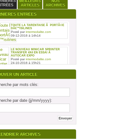
RNIÈRES
MEILLEURS
NOS
NTRÉES
ARTICLES
ARCHIVES
RNIÈRES ENTRÉES
TOUTE LA TARENTAISE Ã PORTÃ©E
DÂ€™ISILINES
Posté par
intermodalite.com
09-12-2016 à 14h14
LE NOUVEAU MINICAR SPRINTER
TRANSFER 4X4 EN ESSAI Ã
AUTOCAR EXPO
Posté par
intermodalite.com
24-10-2016 à 15h21
OUVER UN ARTICLE
erche par mots clés:
REMISE DES SIX PREMIERS INTOURO
erche par date (jj/mm/yyyy):
MERCEDES-BENZ ASSEMBLÃ©S SUR
LE SITE DAIMLER BUSES DE LIGNY-
EN-BARRO
Posté par
intermodalite.com
28-09-2016 à 17h19
LENDRIER ARCHIVES