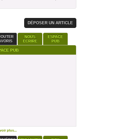
DÉPOSER UN ARTICLE
JOUTER
NOUS
ESPACE
AVORIS
ÉCRIRE
PUB
PACE PUB
oir plus...