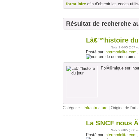
formulaire
afin d’obtenir les codes utilis
Résultat de recherche a
Lâ€™histoire du
16
mai
Note
2.64
/5 (
567 v
Posté par
intermodalite.com
,
PolÃ©mique sur inte
Catégorie :
Infrastructure
| Origine de l'arti
La SNCF nous Ã©
18
avr
Note
2.68
/5 (
608 v
Posté par
intermodalite.com
,