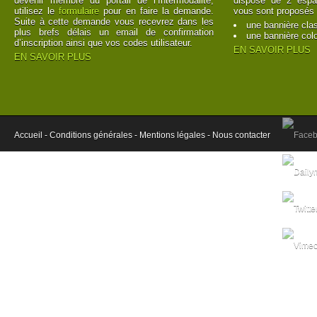
devenir membre du portail de l’Intermodalité,
dispose de 2 espac
utilisez le
formulaire
pour en faire la demande.
vous sont proposés 
Suite à cette demande vous recevrez dans les
une bannière cla
plus brefs délais un email de confirmation
une bannière col
d’inscription ainsi que vos codes utilisateur.
EN SAVOIR PLUS
EN SAVOIR PLUS
Accueil -
Conditions générales -
Mentions légales -
Nous contacter