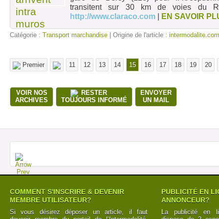
transitent sur 30 km de voies du 
http://www.claraco.com
|
EN SAVOIR PL
Catégorie :
Transport marchandise
| Origine de l'article :
intermodalite.co
Premier
11
12
13
14
15
16
17
18
19
20
VOIR NOS
RESTER
ENVOYER
ARCHIVES
TOUJOURS INFORMÉ
UN MAIL
COMMENT S'INSCRIRE & DEVENIR
PUBLICITÉ EN L
MEMBRE UTILISATEUR?
ANNONCEUR?
Si vous désirez déposer un article, il faut
La publicité en l