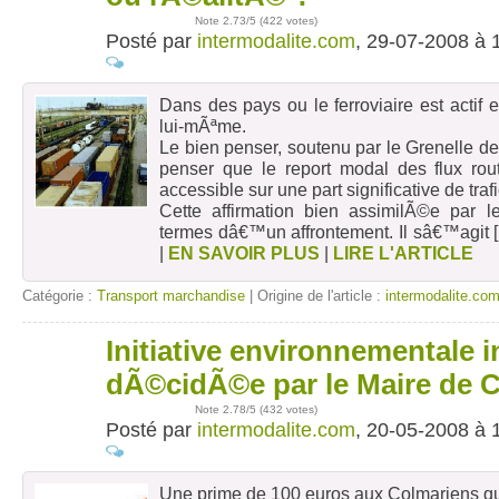
Note
2.73
/5 (
422 votes
)
Posté par
intermodalite.com
, 29-07-2008 à 
Dans des pays ou le ferroviaire est actif 
lui-mÃªme.
Le bien penser, soutenu par le Grenelle 
penser que le report modal des flux routi
accessible sur une part significative de trafi
Cette affirmation bien assimilÃ©e par l
termes dâ€™un affrontement. Il sâ€™agit
[
|
EN SAVOIR PLUS
|
LIRE L'ARTICLE
Catégorie :
Transport marchandise
| Origine de l'article :
intermodalite.co
Initiative environnementale 
20
mai
dÃ©cidÃ©e par le Maire de
Note
2.78
/5 (
432 votes
)
Posté par
intermodalite.com
, 20-05-2008 à 
Une prime de 100 euros aux Colmariens qui