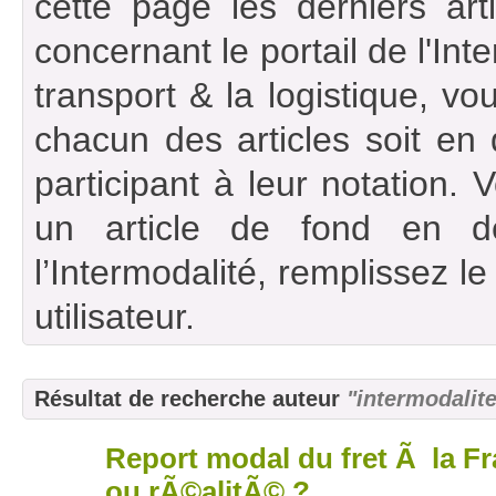
cette page les derniers art
concernant le portail de l'Int
transport & la logistique, vou
chacun des articles soit en
participant à leur notation. 
un article de fond en d
l’Intermodalité, remplissez l
utilisateur.
Résultat de recherche auteur
"intermodalit
Report modal du fret Ã la F
29
juil
ou rÃ©alitÃ© ?