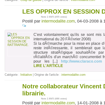
LES OPPROX EN SESSION 
04
mars
Note
2.69
/5 (
455 votes
)
Posté par
intermodalite.com
, 04-03-2008 à 
C'est volontairement qu'ils se sont mis l
international du 20 FÃ©vrier 2008)
Si la dÃ©marche pour la mise en place d
reste intÃ©ressante, il semblerait que l
structure stratÃ©gique souhaitÃ©e par
rÃ©alitÃ©s d'un marchÃ© concurrentiel fr
pour les
[...]
http://www.claraco.com
LIRE L'ARTICLE
Catégorie :
Initiative
| Origine de l'article :
intermodalite.com
Notre collaborateur Vincen
14
janv
librairie.
Note
2.89
/5 (
486 votes
)
Posté par
intermodalite.com
, 14-01-2008 à 