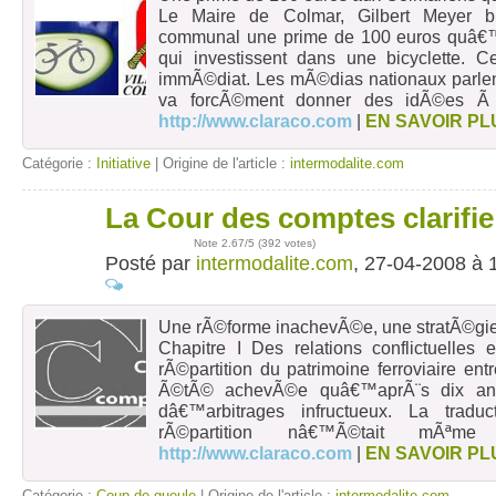
Le Maire de Colmar, Gilbert Meyer b
communal une prime de 100 euros quâ€™
qui investissent dans une bicyclette. 
immÃ©diat. Les mÃ©dias nationaux parlen
va forcÃ©ment donner des idÃ©es Ã
http://www.claraco.com
|
EN SAVOIR PL
Catégorie :
Initiative
| Origine de l'article :
intermodalite.com
La Cour des comptes clarifie l
27
avr
Note
2.67
/5 (
392 votes
)
Posté par
intermodalite.com
, 27-04-2008 à 
Une rÃ©forme inachevÃ©e, une stratÃ©gie i
Chapitre I Des relations conflictuelle
rÃ©partition du patrimoine ferroviaire 
Ã©tÃ© achevÃ©e quâ€™aprÃ¨s dix ann
dâ€™arbitrages infructueux. La tradu
rÃ©partition nâ€™Ã©tait mÃªme
http://www.claraco.com
|
EN SAVOIR PL
Catégorie :
Coup de gueule
| Origine de l'article :
intermodalite.com