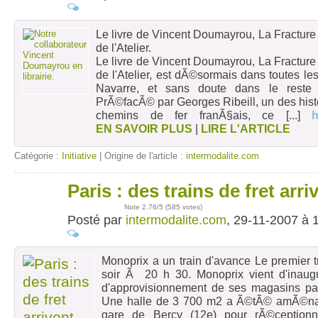
Le livre de Vincent Doumayrou, La Fracture 
de l'Atelier.
Le livre de Vincent Doumayrou, La Fracture 
de l'Atelier, est dÃ©sormais dans toutes les
Navarre, et sans doute dans le reste
PrÃ©facÃ© par Georges Ribeill, un des hist
chemins de fer franÃ§ais, ce
[...]
h
EN SAVOIR PLUS
|
LIRE L'ARTICLE
Catégorie :
Initiative
| Origine de l'article :
intermodalite.com
Paris : des trains de fret arr
29
nov
Note
2.76
/5 (
585 votes
)
Posté par
intermodalite.com
, 29-11-2007 à 
Monoprix a un train d'avance Le premier tr
soir Ã 20 h 30. Monoprix vient d'inau
d'approvisionnement de ses magasins pari
Une halle de 3 700 m2 a Ã©tÃ© amÃ©n
gare de Bercy (12e) pour rÃ©ceptionn