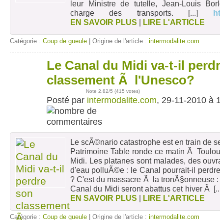
leur Ministre de tutelle, Jean-Louis Bo
charge des transports.
[...]
h
EN SAVOIR PLUS
|
LIRE L'ARTICLE
Catégorie :
Coup de gueule
| Origine de l'article :
intermodalite.com
Le Canal du Midi va-t-il perd
29
nov
classement Ã l'Unesco?
Note
2.82
/5 (
415 votes
)
Posté par
intermodalite.com
, 29-11-2010 à 
Le scÃ©nario catastrophe est en train de s
Patrimoine Table ronde ce matin Ã Toulou
Midi. Les platanes sont malades, des ouvr
d'eau polluÃ©e : le Canal pourrait-il perdr
? C'est du massacre Ã la tronÃ§onneuse : 
Canal du Midi seront abattus cet hiver Ã
[.
EN SAVOIR PLUS
|
LIRE L'ARTICLE
Catégorie :
Coup de gueule
| Origine de l'article :
intermodalite.com