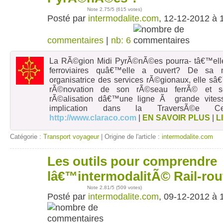
Note
2.75
/5 (
615 votes
)
Posté par
intermodalite.com
, 12-12-2012 à 
commentaires
|
nb: 6
La RÃ©gion Midi PyrÃ©nÃ©es pourra- tâ€™elle t
ferroviaires quâ€™elle a ouvert? De sa m
organisatrice des services rÃ©gionaux, elle sâ
rÃ©novation de son rÃ©seau ferrÃ© et se
rÃ©alisation dâ€™une ligne Ã grande vites
implication dans la TraversÃ©e Ce
http://www.claraco.com
|
EN SAVOIR PLUS
|
L
Catégorie :
Transport voyageur
| Origine de l'article :
intermodalite.com
Les outils pour comprendre
09
déc
lâ€™intermodalitÃ© Rail-rou
Note
2.81
/5 (
509 votes
)
Posté par
intermodalite.com
, 09-12-2012 à 