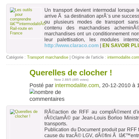
Un transport devient intermodal lorsque
arrive Ã sa destination aprÃ¨s une success
ou plusieurs modes de transport san
contenu des marchandises acheminÃ
marchandises ont un conditionnement norm
leur palettisation, les modules inte
http://www.claraco.com
|
EN SAVOIR PL
Catégorie :
Transport marchandise
| Origine de l'article :
intermodalite.co
Querelles de clocher !
20
déc
Note
2.88
/5 (
495 votes
)
Posté par
intermodalite.com
, 20-12-2010 à 
RÃ©action de RFF au complÃ©ment d'i
rÃ©clamÃ© par Jean-Louis Borloo Minist
transports.
Publication du Document produit par RFF f
cause du tracÃ© LGV, dÃ©fini Ã lâ€™entr