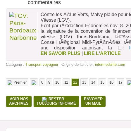
Contre les Ã©lus Verts, Malvy plaide pour
Vitesse (LGV).
Ecrit par rÃ©daction Economies nov. 8. 2
la signature de la convention de finance
vitesse (LGV) Tours-Bordeaux, lâ€˜A
Conseil rÃ©gional Midi-PyrÃ©nÃ©es, rÃ©
une disposition autorisant la
[...]
EN SAVOIR PLUS
|
LIRE L'ARTICLE
Catégorie :
Transport voyageur
| Origine de l'article :
intermodalite.com
Premier
8
9
10
11
12
13
14
15
16
17
VOIR NOS
RESTER
ENVOYER
ARCHIVES
TOUJOURS INFORMÉ
UN MAIL