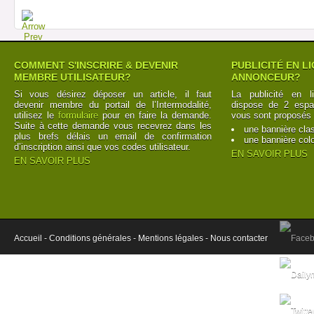
COMMENT S'INSCRIRE & DEVENIR
PUBLICITÉ EN L
MEMBRE UTILISATEUR?
ANNONCEUR?
Si vous désirez déposer un article, il faut
La publicité en l
devenir membre du portail de l’Intermodalité,
dispose de 2 espac
utilisez le
formulaire
pour en faire la demande.
vous sont proposés 
Suite à cette demande vous recevrez dans les
une bannière cla
plus brefs délais un email de confirmation
une bannière col
d’inscription ainsi que vos codes utilisateur.
EN SAVOIR PLUS
EN SAVOIR PLUS
Accueil -
Conditions générales -
Mentions légales -
Nous contacter