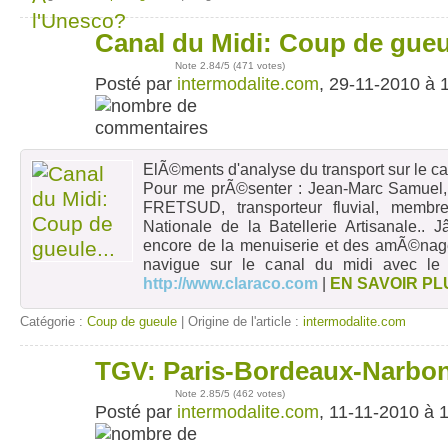
Canal du Midi: Coup de gueul
29
nov
Note
2.84
/5 (
471 votes
)
Posté par
intermodalite.com
, 29-11-2010 à 
ElÃ©ments d'analyse du transport sur le ca
Pour me prÃ©senter : Jean-Marc Samuel
FRETSUD, transporteur fluvial, mem
Nationale de la Batellerie Artisanale.. J
encore de la menuiserie et des amÃ©nage
navigue sur le canal du midi avec le 
http://www.claraco.com
|
EN SAVOIR PL
Catégorie :
Coup de gueule
| Origine de l'article :
intermodalite.com
TGV: Paris-Bordeaux-Narbo
11
nov
Note
2.85
/5 (
462 votes
)
Posté par
intermodalite.com
, 11-11-2010 à 