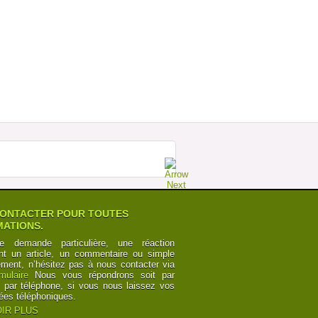
MEGABUS : LA FORCE DE LA RAISON
SUR ESPAGNE Â€“ ROYAUME UNI
Postée par
TourdeCarol
07-07-2014 à 19h35
POURQUOI LES CHEMINOTS SONT
OBLIGÃ©S DE CÃ©DER
Postée par
Numbers
12-06-2014 à 10h24
CANAL DU MIDI ET CANAL DES DEUX
MERS : POINTS DE VUE
Postée par
y6Z2bRk2nKB
03-06-2014 à 00h21
CANAL DU MIDI ET CANAL DES DEUX
MERS : POINTS DE VUE
Postée par
y6Z2bRk2nKB
03-06-2014 à 00h21
ONTACTER POUR TOUTES
ATIONS.
e demande particulière, une réaction
nt un article, un commentaire ou simple
ement, n’hésitez pas à nous contacter via
rmulaire
Nous vous répondrons soit par
t par téléphone, si vous nous laissez vos
ées téléphoniques.
IR PLUS