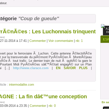
ateur.
atégorie
"Coup de gueule"
A
yrÃ©nÃ©es : Les Luchonnais trinquent
F
otes
)
ES
 27-11-2014 à 17:41 |
Commenter
|
Voir commentaire
|
nb: 1
vert pour le ferroviaire Ã Luchon. Cette antenne Ã©lectrifiÃ©e
t sur la transversale du piÃ©mont PyrÃ©nÃ©en Ã MontrÃ©jeau
Ã©e Ã tout trafic. Le dernier train de nuit Ã quittÃ© la gare le
 Pourtant Midi PyrÃ©nÃ©es sâ€™Ã©tait engagÃ© sur un Plan
i
[...]
http://www.claraco.com
|
EN SAVOIR PLUS
|
rticle :
intermodalite.com
NE : La fin dâ€™une conception
otes
)
En sav
 03-09-2014 à 23:35 |
Commenter
|
nb: 0