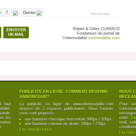
6
7
Dernier
Haut de page
Robert & Gilles CLARACO
ENVOYER
Fondateurs du portail de
UN MAIL
l’intermodalité
intermodalite.com
PUBLICITÉ EN LIGNE. COMMENT DEVENIR
NOUS C
ANNONCEUR?
RÉCLAM
l faut
La publicité en ligne de www.intermodalite.com
Pour un
alité,
dispose de 2 espaces publicitaires. Deux formats
concerna
mande.
vous sont proposés :
renseign
ns les
notre
fo
une bannière classique horizontale 940px / 100px.
mation
mail, soi
une bannière colonne de droite: 280px / 230px.
r.
coordonn
EN SAVOIR PLUS
EN SAVO