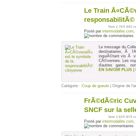
Le Train Â«CÃ©v
05
août
responsabilitÃ©
Note
2.76
/5 (
662 v
Posté par
intermodalite.com
,
Le message du Collec
destinataires, Ã l
inquiÃ©tant vis Ã vi
CÃ©vennes. Les voya
d'autres gares, no
EN SAVOIR PLUS
|
Catégorie :
Coup de gueule
| Origine de l'a
FrÃ©dÃ©ric Cuvil
18
juil
SNCF sur la sell
Note
2.92
/5 (
676 v
Posté par
intermodalite.com
,