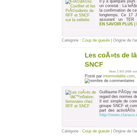
Il y a quelques jou
un constat : La leÃ
la confirmation de ce
longtemps. Ce 17 J
assurant un TER A
EN SAVOIR PLUS
|
Catégorie :
Coup de gueule
| Origine de l'a
Les coÃ»ts de lâ
16
juil
SNCF
Note
2.8
/5 (
498 vot
Posté par
intermodalite.com
,
Guillaume PÃ©py ne
regard des normes des
Il est simple de comp
groupe SNCF et comp
part des activitÃ©s
http://www.claraco
Catégorie :
Coup de gueule
| Origine de l'a