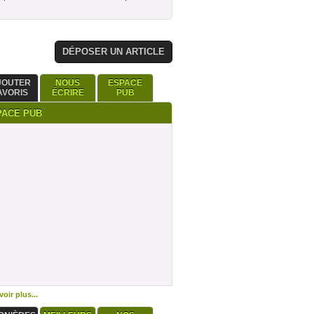
DÉPOSER UN ARTICLE
JOUTER
NOUS
ESPACE
AVORIS
ÉCRIRE
PUB
PACE PUB
oir plus...