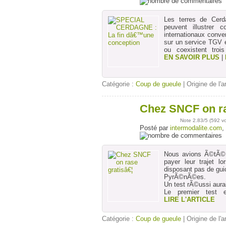
Les terres de Cerd
peuvent illustrer
internationaux conven
sur un service TGV et
ou coexistent troi
EN SAVOIR PLUS
|
Catégorie :
Coup de gueule
| Origine de l'a
Chez SNCF on ra
14
août
Note
2.83
/5 (
592 v
Posté par
intermodalite.com
,
Nous avions Ã©tÃ© a
payer leur trajet 
disposant pas de gui
PyrÃ©nÃ©es.
Un test rÃ©ussi aura
Le premier test e
LIRE L'ARTICLE
Catégorie :
Coup de gueule
| Origine de l'a