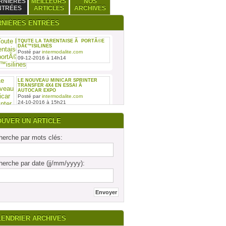
RNIÈRES
MEILLEURS
NOS
NTRÉES
ARTICLES
ARCHIVES
RNIÈRES ENTRÉES
TOUTE LA TARENTAISE Ã PORTÃ©E
DÂ€™ISILINES
Posté par
intermodalite.com
09-12-2016 à 14h14
LE NOUVEAU MINICAR SPRINTER
TRANSFER 4X4 EN ESSAI Ã
AUTOCAR EXPO
Posté par
intermodalite.com
24-10-2016 à 15h21
OUVER UN ARTICLE
erche par mots clés:
REMISE DES SIX PREMIERS INTOURO
erche par date (jj/mm/yyyy):
MERCEDES-BENZ ASSEMBLÃ©S SUR
LE SITE DAIMLER BUSES DE LIGNY-
EN-BARRO
Posté par
intermodalite.com
28-09-2016 à 17h19
LENDRIER ARCHIVES