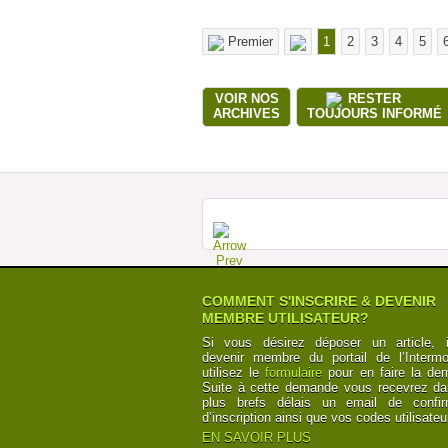
Premier
1
2
3
4
5
VOIR NOS
RESTER
ARCHIVES
TOUJOURS INFORMÉ
COMMENT S'INSCRIRE & DEVENIR
MEMBRE UTILISATEUR?
Si vous désirez déposer un article, i
devenir membre du portail de l’Intermod
utilisez le
formulaire
pour en faire la de
Suite à cette demande vous recevrez da
plus brefs délais un email de confir
d’inscription ainsi que vos codes utilisateu
EN SAVOIR PLUS