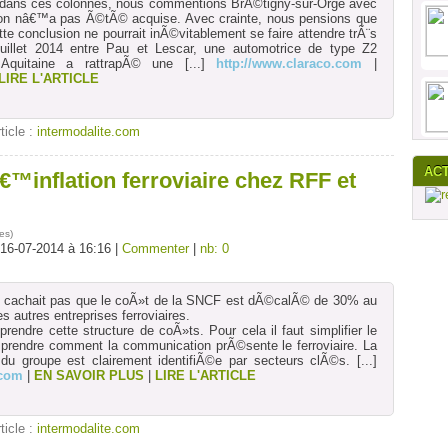
rs dans ces colonnes, nous commentions BrÃ©tigny-sur-Orge avec
§on nâ€™a pas Ã©tÃ© acquise. Avec crainte, nous pensions que
tte conclusion ne pourrait inÃ©vitablement se faire attendre trÃ¨s
uillet 2014 entre Pau et Lescar, une automotrice de type Z2
quitaine a rattrapÃ© une
[...]
http://www.claraco.com
|
LIRE L'ARTICLE
rticle :
intermodalite.com
AC
€™inflation ferroviaire chez RFF et
es
)
 16-07-2014 à 16:16 |
Commenter
|
nb: 0
 cachait pas que le coÃ»t de la SNCF est dÃ©calÃ© de 30% au
 autres entreprises ferroviaires.
rendre cette structure de coÃ»ts. Pour cela il faut simplifier le
rendre comment la communication prÃ©sente le ferroviaire. La
 du groupe est clairement identifiÃ©e par secteurs clÃ©s.
[...]
.com
|
EN SAVOIR PLUS
|
LIRE L'ARTICLE
rticle :
intermodalite.com