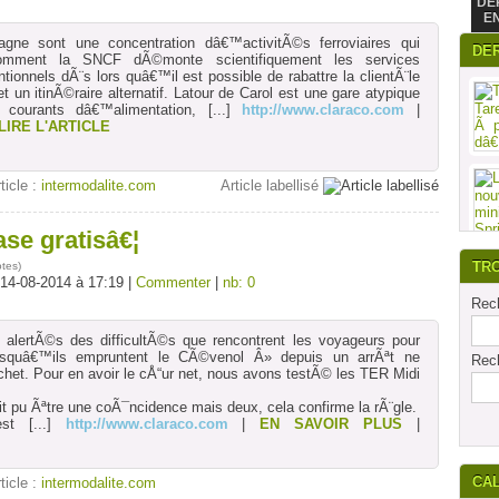
DE
E
agne sont une concentration dâ€™activitÃ©s ferroviaires qui
DE
 comment la SNCF dÃ©monte scientifiquement les services
tionnels dÃ¨s lors quâ€™il est possible de rabattre la clientÃ¨le
 un itinÃ©raire alternatif. Latour de Carol est une gare atypique
s courants dâ€™alimentation,
[...]
http://www.claraco.com
|
LIRE L'ARTICLE
rticle :
intermodalite.com
Article labellisé
se gratisâ€¦
TR
otes
)
 14-08-2014 à 17:19 |
Commenter
|
nb: 0
Rech
lertÃ©s des difficultÃ©s que rencontrent les voyageurs pour
lorsquâ€™ils empruntent le CÃ©venol Â» depuis un arrÃªt ne
Rech
chet. Pour en avoir le cÅ“ur net, nous avons testÃ© les TER Midi
it pu Ãªtre une coÃ¯ncidence mais deux, cela confirme la rÃ¨gle.
st
[...]
http://www.claraco.com
|
EN SAVOIR PLUS
|
CA
rticle :
intermodalite.com