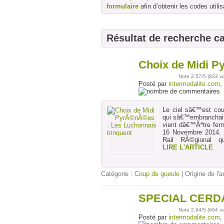
formulaire
afin d’obtenir les codes utilis
Résultat de recherche c
Choix de Midi P
27
nov
Note
2.57
/5 (
833 v
Posté par
intermodalite.com
,
Le ciel sâ€™est cou
qui sâ€™embranchai
vient dâ€™Ãªtre ferm
16 Novembre 2014.
Rail RÃ©gional qu
LIRE L'ARTICLE
Catégorie :
Coup de gueule
| Origine de l'a
SPECIAL CERDAG
03
sept
Note
2.64
/5 (
604 v
Posté par
intermodalite.com
,