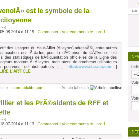
enolÂ» est le symbole de la
Lun
 citoyenne
otes
)
 05-08-2014 à 11:19 |
Commenter
|
Voir commentaire
|
nb: 1
tif des Usagers du Haut-Allier (Alleyras) adressÃ©, entre autres
'Association des Ã‰lus pour la dÃ©fense du CÃ©venol, est
NE
s des statistiques de frÃ©quentation officielles de la Ligne des
geurs montant Ã Alleyras, mais aussi de nombreux utilisateurs
n pourvues de distributeurs
[...]
http://www.claraco.com
|
Indi
LIRE L'ARTICLE
Vot
rticle :
intermodalite.com
Article labellisé
Votr
lier et les PrÃ©sidents de RFF et
ette
otes
)
 18-07-2014 à 11:13 |
Commenter
|
Voir commentaire
|
nb: 1
DE