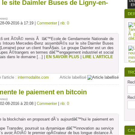
DE
le site Daimler Buses de Ligny-en-
E
DE
votes
)
 28-09-2016 à 17:19 |
Commenter
|
nb: 0
16 ont Ã©tÃ© remis Ã lâ€™Ecole de Gendarmerie Nationale de
ers Intouro Mercedes-Benz assemblÃ©s sur le site Daimler Buses
(Lorraine) pour un client franÃ§ais. Le groupe Daimler est un des
oupes Ã©trangers en termes dâ€™engagement industriel et social
nÃ§ais dans le domaine
[...]
|
EN SAVOIR PLUS
|
LIRE L'ARTICLE
TR
 l'article :
intermodalite.com
Article labellisé
Rech
mente le paiement en bitcoin
Rech
votes
)
 02-08-2016 à 20:08 |
Commenter
|
nb: 0
e la blockchain en proposant dÃ¨s aujourdâ€™hui le paiement en
 groupe Transdev, poursuit sa dynamique dâ€™innovation au service
CA
¨s avoir Ã©tÃ© le premier opÃ©rateur de bus longue distance Ã