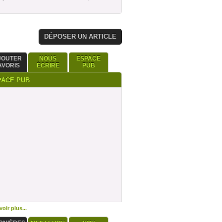
DÉPOSER UN ARTICLE
JOUTER
NOUS
ESPACE
AVORIS
ÉCRIRE
PUB
PACE PUB
oir plus...