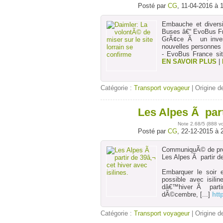
Posté par
CG
, 11-04-2016 à 
Embauche et diversi
Buses â€“ EvoBus Fra
GrÃ¢ce Ã un invest
nouvelles personnes
- EvoBus France sit
EN SAVOIR PLUS
|
Catégorie :
Transport voyageur
| Origine de
Les Alpes Ã parti
22
déc
Note
2.68
/5 (
888 v
Posté par
CG
, 22-12-2015 à 
CommuniquÃ© de pre
Les Alpes Ã partir de
Embarquer le soir 
possible avec isilin
dâ€™hiver Ã parti
dÃ©cembre,
[...]
htt
Catégorie :
Transport voyageur
| Origine de