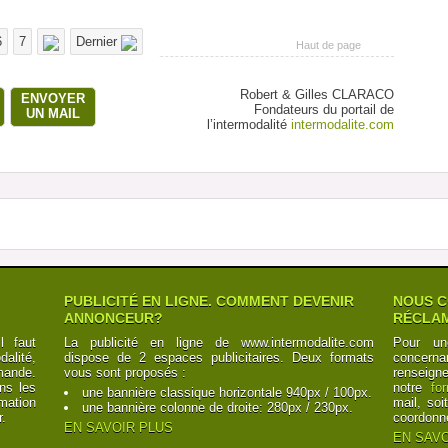
6
7
Dernier
Haut de page
Robert & Gilles CLARACO
ENVOYER
Fondateurs du portail de
UN MAIL
l’intermodalité
intermodalite.com
PUBLICITÉ EN LIGNE. COMMENT DEVENIR
NOUS C
ANNONCEUR?
RÉCLAM
l faut
La publicité en ligne de www.intermodalite.com
Pour un
alité,
dispose de 2 espaces publicitaires. Deux formats
concerna
mande.
vous sont proposés :
renseign
ns les
notre
fo
une bannière classique horizontale 940px / 100px.
mation
mail, soi
une bannière colonne de droite: 280px / 230px.
r.
coordonn
EN SAVOIR PLUS
EN SAVO