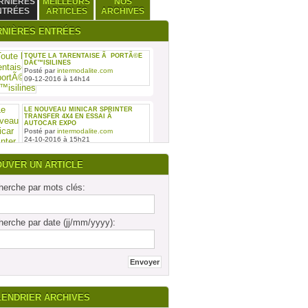
RNIÈRES
MEILLEURS
NOS
NTRÉES
ARTICLES
ARCHIVES
RNIÈRES ENTRÉES
TOUTE LA TARENTAISE Ã PORTÃ©E
DÂ€™ISILINES
Posté par
intermodalite.com
09-12-2016 à 14h14
LE NOUVEAU MINICAR SPRINTER
TRANSFER 4X4 EN ESSAI Ã
AUTOCAR EXPO
Posté par
intermodalite.com
24-10-2016 à 15h21
OUVER UN ARTICLE
erche par mots clés:
REMISE DES SIX PREMIERS INTOURO
erche par date (jj/mm/yyyy):
MERCEDES-BENZ ASSEMBLÃ©S SUR
LE SITE DAIMLER BUSES DE LIGNY-
EN-BARRO
Posté par
intermodalite.com
28-09-2016 à 17h19
LENDRIER ARCHIVES