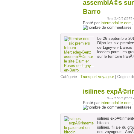
sept
assemblÃ©s sur 
Barro
Note
2.45
/5 (
2675 
Posté par
intermodalite.com
,
Le 26 septembre 20
Dijon les six premi
de Ligny-en- Barrois 
leaders parmi les gr
sur le territoire fra
Catégorie :
Transport voyageur
| Origine de
isilines expÃ©ri
02
août
Note
2.54
/5 (
2563 
Posté par
intermodalite.com
,
isilines expÃ©riment
bitcoin.
isilines, filiale du
des voyageurs. AprÃ