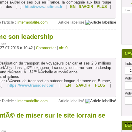
on temps rÃ©el de ses bus en France, la compagnie aux bus rouge
nt des
[...]
http://www.isilines.fr
|
EN SAVOIR PLUS
|
Lun
 l'article :
intermodalite.com
Article labellisé
me son leadership
otes
)
 27-07-2016 à 10:42 |
Commenter
|
nb: 0
NE
©ralisation du transport de voyageurs par car et ses 2,3 millions
Indi
portÃ©s dans lâ€™hexagone, Transdev confirme son leadership
 grand rÃ©seau Ã lâ€™Ã©chelle europÃ©enne.
 et isilines
Vot
mier rÃ©seau de transport en autocar longue distance en Europe,
..]
https://www.transdev.com
|
EN SAVOIR PLUS
|
Votr
 l'article :
intermodalite.com
Article labellisé
ntÃ© de miser sur le site lorrain se
DE
otes
)