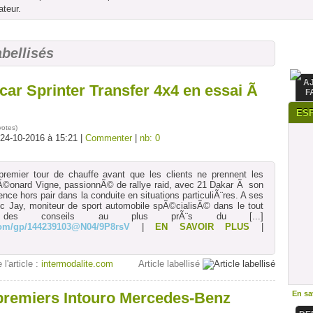
ateur.
abellisés
A
car Sprinter Transfer 4x4 en essai Ã
F
ES
votes
)
 24-10-2016 à 15:21 |
Commenter
|
nb: 0
premier tour de chauffe avant que les clients ne prennent les
onard Vigne, passionnÃ© de rallye raid, avec 21 Dakar Ã son
ence hors pair dans la conduite en situations particuliÃ¨res. A ses
 Jay, moniteur de sport automobile spÃ©cialisÃ© dans le tout
r des conseils au plus prÃ¨s du
[...]
.com/gp/144239103@N04/9P8rsV
|
EN SAVOIR PLUS
|
 l'article :
intermodalite.com
Article labellisé
premiers Intouro Mercedes-Benz
En sav