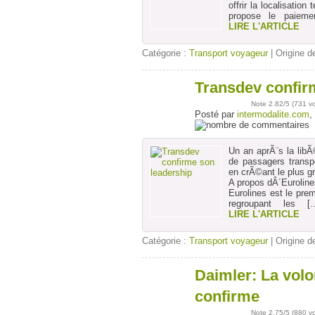
offrir la localisati
propose le paieme
LIRE L'ARTICLE
Catégorie :
Transport voyageur
| Origine de
Transdev confir
27
juil
Note
2.82
/5 (
731 v
Posté par
intermodalite.com
,
Un an aprÃ¨s la libÃ
de passagers trans
en crÃ©ant le plus
A propos dÂ´Eurolines
Eurolines est le pre
regroupant les
[.
LIRE L'ARTICLE
Catégorie :
Transport voyageur
| Origine de
Daimler: La volo
11
avr
confirme
Note
2.75
/5 (
880 v