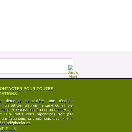
MEGABUS : LA FORCE DE LA RAISON
SUR ESPAGNE Â€“ ROYAUME UNI
Postée par
TourdeCarol
07-07-2014 à 19h35
POURQUOI LES CHEMINOTS SONT
OBLIGÃ©S DE CÃ©DER
Postée par
Numbers
12-06-2014 à 10h24
CANAL DU MIDI ET CANAL DES DEUX
MERS : POINTS DE VUE
Postée par
y6Z2bRk2nKB
03-06-2014 à 00h21
CANAL DU MIDI ET CANAL DES DEUX
MERS : POINTS DE VUE
Postée par
y6Z2bRk2nKB
03-06-2014 à 00h21
ONTACTER POUR TOUTES
ATIONS.
e demande particulière, une réaction
nt un article, un commentaire ou simple
ement, n’hésitez pas à nous contacter via
rmulaire
Nous vous répondrons soit par
t par téléphone, si vous nous laissez vos
ées téléphoniques.
IR PLUS