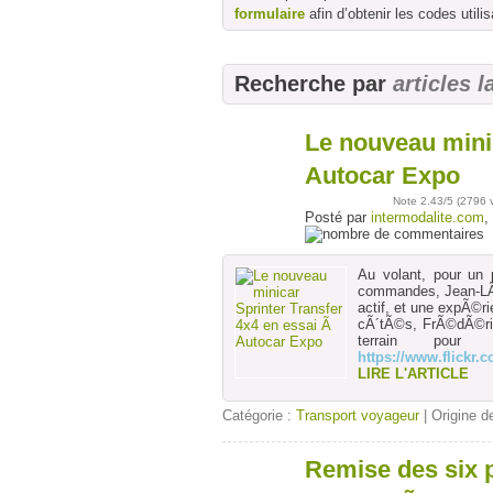
formulaire
afin d’obtenir les codes utilis
Recherche par
articles l
Le nouveau mini
24
oct
Autocar Expo
Note
2.43
/5 (
2796 
Posté par
intermodalite.com
,
Au volant, pour un 
commandes, Jean-LÃ©
actif, et une expÃ©ri
cÃ´tÃ©s, FrÃ©dÃ©ric
terrain pou
https://www.flickr
LIRE L'ARTICLE
Catégorie :
Transport voyageur
| Origine de
Remise des six 
28