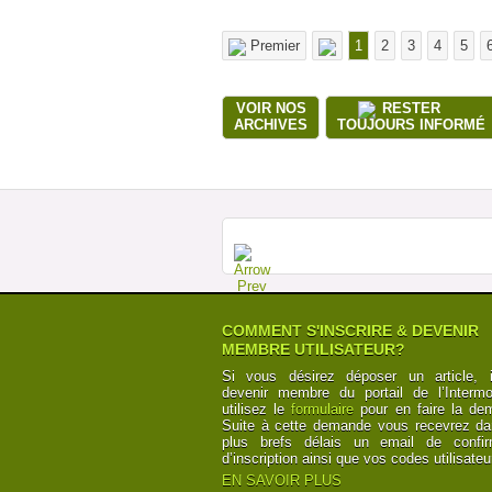
Premier
1
2
3
4
5
VOIR NOS
RESTER
ARCHIVES
TOUJOURS INFORMÉ
COMMENT S'INSCRIRE & DEVENIR
MEMBRE UTILISATEUR?
Si vous désirez déposer un article, i
devenir membre du portail de l’Intermod
utilisez le
formulaire
pour en faire la de
Suite à cette demande vous recevrez da
plus brefs délais un email de confir
d’inscription ainsi que vos codes utilisateu
EN SAVOIR PLUS