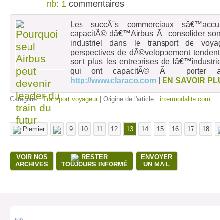
nb: 1
Les succÃ¨s commerciaux sâ€™accum
capacitÃ© dâ€™Airbus Ã consolider so
industriel dans le transport de voy
perspectives de dÃ©veloppement tenden
sont plus les entreprises de lâ€™industr
qui ont capacitÃ© Ã porter 
http://www.claraco.com
|
EN SAVOIR PL
Catégorie :
Transport voyageur
| Origine de l'article :
intermodalite.com
Premier
9
10
11
12
13
14
15
16
17
18
VOIR NOS
RESTER
ENVOYER
ARCHIVES
TOUJOURS INFORMÉ
UN MAIL