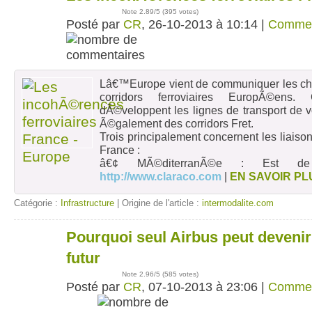
26
oct
Note
2.89
/5 (
395 votes
)
Posté par
CR
, 26-10-2013 à 10:14 |
Commen
Lâ€™Europe vient de communiquer les cho
corridors ferroviaires EuropÃ©ens.
dÃ©veloppent les lignes de transport de 
Ã©galement des corridors Fret.
Trois principalement concernent les liaison
France :
â€¢ MÃ©diterranÃ©e : Est de
http://www.claraco.com
|
EN SAVOIR PL
Catégorie :
Infrastructure
| Origine de l'article :
intermodalite.com
Pourquoi seul Airbus peut devenir 
07
oct
futur
Note
2.96
/5 (
585 votes
)
Posté par
CR
, 07-10-2013 à 23:06 |
Commen