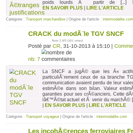
poids lourds Ã partir de
[...]
EN SAVOIR PLUS
|
LIRE L'ARTICLE
Catégorie :
Transport marchandise
| Origine de l'article :
intermodalite.co
CRACK du modÃ¨le TGV SNCF
31
oct
Note
2.9
/5 (
341 votes
)
Posté par
CR
, 31-10-2013 à 15:10 |
Commen
nb: 7
La SNCF a jugÃ© que les Â« actifs 
particuliÃ¨rement ceux de sa branche TG
communication avaient perdu de leur valeu
estimÃ©e dans son bilan. Valeur esti
garanties pour ses crÃ©anciers. Cette dÃ©
lâ€™Ã©tat actuel et Ã venir du marchÃ©
[
|
EN SAVOIR PLUS
|
LIRE L'ARTICLE
Catégorie :
Transport voyageur
| Origine de l'article :
intermodalite.com
Les incohÃ©rences ferroviaires F