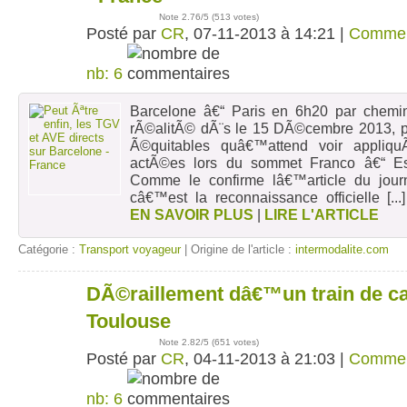
Note
2.76
/5 (
513 votes
)
Posté par
CR
, 07-11-2013 à 14:21 |
Commen
nb: 6
Barcelone â€“ Paris en 6h20 par chemin 
rÃ©alitÃ© dÃ¨s le 15 DÃ©cembre 2013, po
Ã©quitables quâ€™attend voir appliq
actÃ©es lors du sommet Franco â€“ E
Comme le confirme lâ€™article du jour
câ€™est la reconnaissance officielle
[...
EN SAVOIR PLUS
|
LIRE L'ARTICLE
Catégorie :
Transport voyageur
| Origine de l'article :
intermodalite.com
DÃ©raillement dâ€™un train de c
04
nov
Toulouse
Note
2.82
/5 (
651 votes
)
Posté par
CR
, 04-11-2013 à 21:03 |
Commen
nb: 6