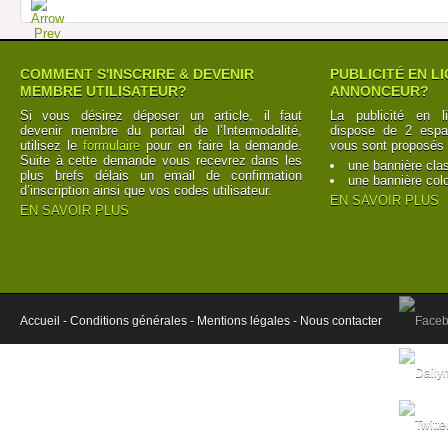
COMMENT S'INSCRIRE & DEVENIR
PUBLICITÉ EN L
MEMBRE UTILISATEUR?
ANNONCEUR?
Si vous désirez déposer un article, il faut
La publicité en l
devenir membre du portail de l’Intermodalité,
dispose de 2 espac
utilisez le
formulaire
pour en faire la demande.
vous sont proposés 
Suite à cette demande vous recevrez dans les
une bannière cla
plus brefs délais un email de confirmation
une bannière col
d’inscription ainsi que vos codes utilisateur.
EN SAVOIR PLUS
EN SAVOIR PLUS
Accueil -
Conditions générales -
Mentions légales -
Nous contacter