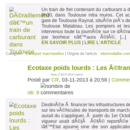
Un train de fret contenant du carburant a 
9h30, dans Toulouse intra muros. Cet ac
gare de Toulouse Raynal, situÃ©e prÃ¨s d
Toulouse Matabiau. Les pompiers et le
intervenus toute la journÃ©e sur ce dÃ©r
par bonheur nâ€™aura Ã©tÃ©,
[...
EN SAVOIR PLUS
|
LIRE L'ARTICLE
Catégorie :
Transport marchandise
| Origine de l'article :
intermodalite.co
Ecotaxe poids lourds : Les Ã©trang
03
nov
Note
2.91
/5 (
413 votes
)
Posté par
CR
, 03-11-2013 à 20:58 |
Commen
nb: 9
DestinÃ©e Ã financer les infrastructures de
sur les vÃ©hicules de transports de marc
aurait du s'appliquer, Ã partir du 1er O
vigueur avait dÃ©jÃ Ã©tÃ© reportÃ©e 
lâ€™Etat ajourne sine die son applicati