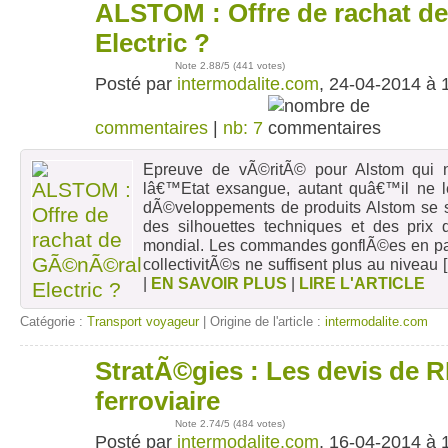
ALSTOM : Offre de rachat 
24
avr
Electric ?
Note
2.88
/5 (
441 votes
)
Posté par
intermodalite.com
, 24-04-2014 à 
commentaires
|
nb: 7
Epreuve de vÃ©ritÃ© pour Alstom qui n
lâ€™Etat exsangue, autant quâ€™il ne l
dÃ©veloppements de produits Alstom se
des silhouettes techniques et des prix 
mondial. Les commandes gonflÃ©es en part
collectivitÃ©s ne suffisent plus au niveau
[
|
EN SAVOIR PLUS
|
LIRE L'ARTICLE
Catégorie :
Transport voyageur
| Origine de l'article :
intermodalite.com
StratÃ©gies : Les devis de R
16
avr
ferroviaire
Note
2.74
/5 (
484 votes
)
Posté par
intermodalite.com
, 16-04-2014 à 