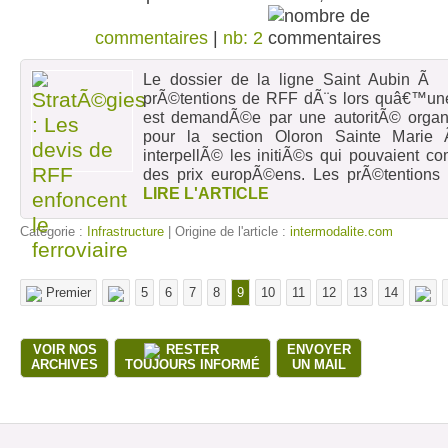
commentaires
|
nb: 2
Le dossier de la ligne Saint Aubin Ã 
prÃ©tentions de RFF dÃ¨s lors quâ€™une 
est demandÃ©e par une autoritÃ© organi
pour la section Oloron Sainte Mari
interpellÃ© les initiÃ©s qui pouvaient co
des prix europÃ©ens. Les prÃ©tentions
[
LIRE L'ARTICLE
Catégorie :
Infrastructure
| Origine de l'article :
intermodalite.com
Premier
5
6
7
8
9
10
11
12
13
14
VOIR NOS
RESTER
ENVOYER
ARCHIVES
TOUJOURS INFORMÉ
UN MAIL