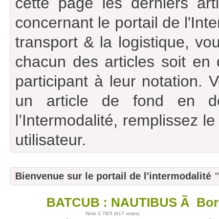
cette page les derniers art
concernant le portail de l'Int
transport & la logistique, vou
chacun des articles soit en
participant à leur notation. 
un article de fond en d
l’Intermodalité, remplissez l
utilisateur.
Bienvenue sur le portail de l'intermodalité
"
BATCUB : NAUTIBUS Ã Bor
02
mai
Note
2.78
/5 (
417 votes
)