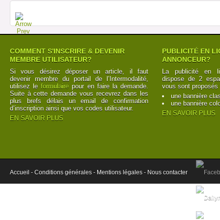
COMMENT S'INSCRIRE & DEVENIR
PUBLICITÉ EN L
MEMBRE UTILISATEUR?
ANNONCEUR?
Si vous désirez déposer un article, il faut
La publicité en l
devenir membre du portail de l’Intermodalité,
dispose de 2 espac
utilisez le
formulaire
pour en faire la demande.
vous sont proposés 
Suite à cette demande vous recevrez dans les
une bannière cla
plus brefs délais un email de confirmation
une bannière col
d’inscription ainsi que vos codes utilisateur.
EN SAVOIR PLUS
EN SAVOIR PLUS
Accueil -
Conditions générales -
Mentions légales -
Nous contacter