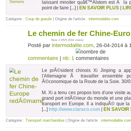
laissant miroiter quâ€™Alstom est Ã la p
point de faire
[...]
|
EN SAVOIR PLUS
|
LIR
Catégorie :
Coup de gueule
| Origine de l'article :
intermodalite.com
Le chemin de fer Chine-Eur
26
avr
Note
2.85
/5 (
534 votes
)
Posté par
intermodalite.com
, 26-04-2014 à 
commentaire
|
nb: 1
Le prÃ©sident chinois Xi Jinping a ap
l'Allemagne Ã travailler ensemble pou
Ã©conomique de la Route de la Soie. 30/
M. Xi a tenu ces propos lors d'une visite a
grand port intÃ©rieur du monde et une plat
transport en Europe. Il a indiquÃ© que la
[...]
http://www.claraco.com
|
EN SAVOIR
Catégorie :
Transport marchandise
| Origine de l'article :
intermodalite.co