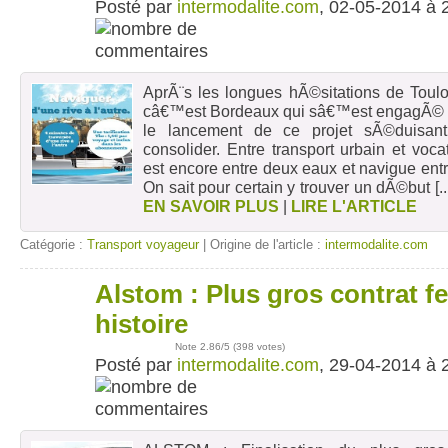
Posté par
intermodalite.com
, 02-05-2014 à 
AprÃ¨s les longues hÃ©sitations de Toulo
câ€™est Bordeaux qui sâ€™est engagÃ© 
le lancement de ce projet sÃ©duisan
consolider. Entre transport urbain et voca
est encore entre deux eaux et navigue ent
On sait pour certain y trouver un dÃ©but
[..
EN SAVOIR PLUS
|
LIRE L'ARTICLE
Catégorie :
Transport voyageur
| Origine de l'article :
intermodalite.com
Alstom : Plus gros contrat fe
29
avr
histoire
Note
2.86
/5 (
398 votes
)
Posté par
intermodalite.com
, 29-04-2014 à 