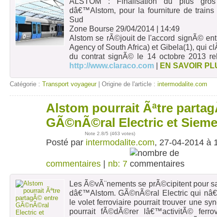
ALSTOM : Finalisation du plus gros 
dâ€™Alstom, pour la fourniture de trains
Sud
Zone Bourse 29/04/2014 | 14:49
Alstom se rÃ©jouit de l'accord signÃ© e
Agency of South Africa) et Gibela(1), qui cl
du contrat signÃ© le 14 octobre 2013 rel
http://www.claraco.com
|
EN SAVOIR PL
Catégorie :
Transport voyageur
| Origine de l'article :
intermodalite.com
Alstom pourrait Ãªtre parta
27
avr
GÃ©nÃ©ral Electric et Siem
Note
2.8
/5 (
463 votes
)
Posté par
intermodalite.com
, 27-04-2014 à 
commentaires
|
nb: 7
Les Ã©vÃ¨nements se prÃ©cipitent pour sa
dâ€™Alstom. GÃ©nÃ©ral Electric qui nâ
le volet ferroviaire pourrait trouver une s
pourrait fÃ©dÃ©rer lâ€™activitÃ© ferrov