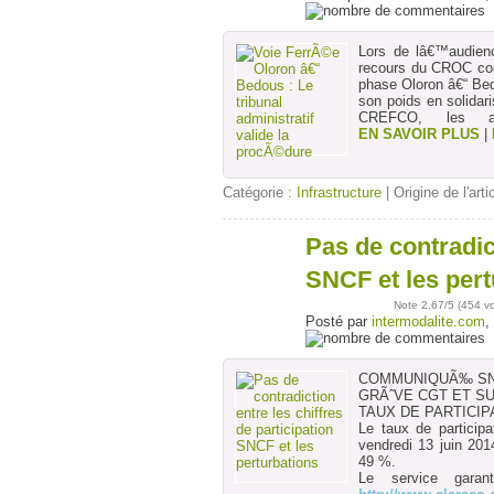
Lors de lâ€™audienc
recours du CROC cont
phase Oloron â€“ Be
son poids en solidar
CREFCO, les auto
EN SAVOIR PLUS
|
Catégorie :
Infrastructure
| Origine de l'arti
Pas de contradict
13
juin
SNCF et les pert
Note
2.67
/5 (
454 v
Posté par
intermodalite.com
,
COMMUNIQUÃ‰ SNCF
GRÃˆVE CGT ET SUD
TAUX DE PARTICIPA
Le taux de particip
vendredi 13 juin 2
49 %.
Le service garan