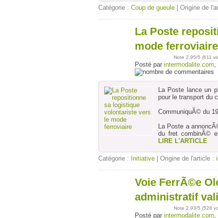
Catégorie :
Coup de gueule
| Origine de l'a
La Poste reposit
20
juin
mode ferroviaire
Note
2.95
/5 (
611 vo
Posté par
intermodalite.com
,
La Poste lance un 
pour le transport du 
CommuniquÃ© du 19
La Poste a annoncÃ©
du fret combinÃ© e
LIRE L'ARTICLE
Catégorie :
Initiative
| Origine de l'article :
Voie FerrÃ©e Olo
20
juin
administratif va
Note
2.93
/5 (
528 v
Posté par
intermodalite.com
,