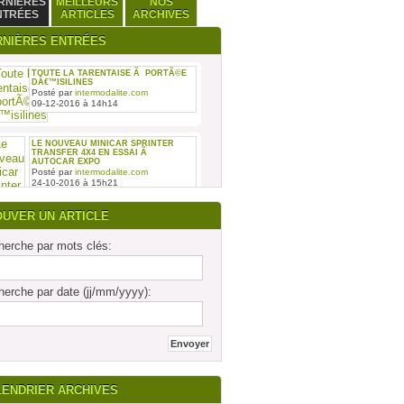
RNIÈRES
MEILLEURS
NOS
NTRÉES
ARTICLES
ARCHIVES
RNIÈRES ENTRÉES
TOUTE LA TARENTAISE Ã PORTÃ©E
DÂ€™ISILINES
Posté par
intermodalite.com
09-12-2016 à 14h14
LE NOUVEAU MINICAR SPRINTER
TRANSFER 4X4 EN ESSAI Ã
AUTOCAR EXPO
Posté par
intermodalite.com
24-10-2016 à 15h21
OUVER UN ARTICLE
erche par mots clés:
REMISE DES SIX PREMIERS INTOURO
erche par date (jj/mm/yyyy):
MERCEDES-BENZ ASSEMBLÃ©S SUR
LE SITE DAIMLER BUSES DE LIGNY-
EN-BARRO
Posté par
intermodalite.com
28-09-2016 à 17h19
LENDRIER ARCHIVES