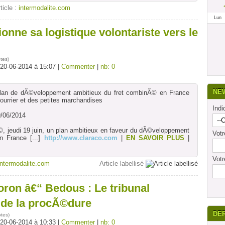
rticle :
intermodalite.com
Lun
ionne sa logistique volontariste vers le
tes
)
 20-06-2014 à 15:07 |
Commenter
|
nb: 0
NE
plan de dÃ©veloppement ambitieux du fret combinÃ© en France
courrier et des petites marchandises
Indi
/06/2014
, jeudi 19 juin, un plan ambitieux en faveur du dÃ©veloppement
Vot
n France
[...]
http://www.claraco.com
|
EN SAVOIR PLUS
|
Votr
intermodalite.com
Article labellisé
ron â€“ Bedous : Le tribunal
lide la procÃ©dure
DE
otes
)
 20-06-2014 à 10:33 |
Commenter
|
nb: 0