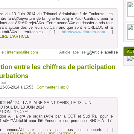
e du 19 Juin 2014 du Tribunal Administratif de Toulouse, les
re la rÃ©ouverture de la ligne ferroviaire Pau- Canfranc pour la
dous ont Ã©tÃ© rejetÃ©s. Cette avancÃ©e du dossier a pris tout
isant autour des veilleurs du Canfranc que sont le CRELOC et la
ritÃ©s territoriales
[...]
http://www.claraco.com
|
LIRE L'ARTICLE
AC
cle :
intermodalite.com
Article labellisé
ion entre les chiffres de participation
urbations
otes
)
 13-06-2014 à 15:53 |
Commenter
|
nb: 0
 NÂ° 24 - LA PLAINE SAINT DENIS, LE 13 JUIN
 RAIL DU 13 JUIN 2014
TION : 17,49 %
ation Ã la grÃ¨ve organisÃ©e par la CGT et Sud Rail pour le
014 sâ€™Ã©tablit pour lâ€™ensemble du personnel SNCF Ã 17,
ti annoncÃ© aux clients par tous les supports
[...]