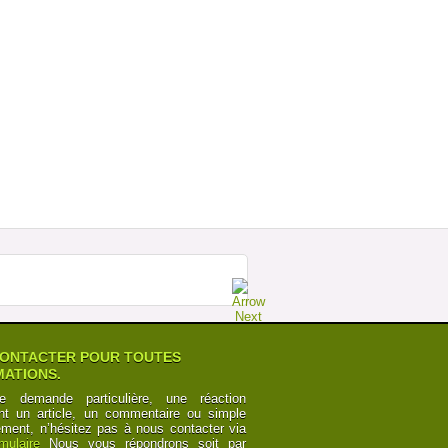
MEGABUS : LA FORCE DE LA RAISON
SUR ESPAGNE Â€“ ROYAUME UNI
Postée par
TourdeCarol
07-07-2014 à 19h35
POURQUOI LES CHEMINOTS SONT
OBLIGÃ©S DE CÃ©DER
Postée par
Numbers
12-06-2014 à 10h24
CANAL DU MIDI ET CANAL DES DEUX
MERS : POINTS DE VUE
Postée par
y6Z2bRk2nKB
03-06-2014 à 00h21
CANAL DU MIDI ET CANAL DES DEUX
MERS : POINTS DE VUE
Postée par
y6Z2bRk2nKB
03-06-2014 à 00h21
ONTACTER POUR TOUTES
ATIONS.
e demande particulière, une réaction
nt un article, un commentaire ou simple
ement, n’hésitez pas à nous contacter via
rmulaire
Nous vous répondrons soit par