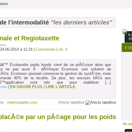
ateur.
 de l'intermodalité
"les derniers articles"
A
nale et Regiotaxette
F
otes
)
ES
 24-06-2014 à 11:24 |
Commenter
|
nb: 0
â€™ Ecotaxette poids lourds vient de se prÃ©ciser alors que
our ne pas avoir Ã dÃ©frayer Ecomouv, une solution de
Ã©e. Ecomouv pourrait conserver la gestion du systÃ¨me, mais
ommerait 40% de la recette. De plus, les encours liÃ©s aux
dâ€™application sont tels que pour stabiliser
[...]
.com
|
EN SAVOIR PLUS
|
LIRE L'ARTICLE
cle :
intermodalite.com
Article labellisé
lacÃ©e par un pÃ©age pour les poids
En sav