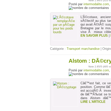
Note
2.86
/5 (
533 v
Posté par
intermodalite.com
,
L'Ã©cotaxe, ancien
sÃ©lectif au plus t
qui avait Ã©tÃ© susp
Bretagne par le mo
vise Ã mieux cible
EN SAVOIR PLUS
|
Catégorie :
Transport marchandise
| Origin
Alstom : DÃ©cr
21
juin
Note
2.85
/5 (
495 v
Posté par
intermodalite.com
,
Câ€™est fait, ce ve
position. Comme lâ€
est acculÃ© Ã invest
de lâ€™Ã‰tat se tra
dans Alstom dâ€™
LIRE L'ARTICLE