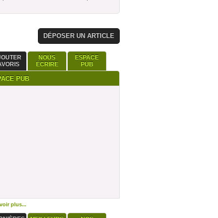
DÉPOSER UN ARTICLE
JOUTER
NOUS
ESPACE
AVORIS
ÉCRIRE
PUB
PACE PUB
oir plus...