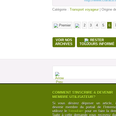
http://www.claraco
Catégorie :
Transport voyageur
| Origine de
Premier
2
3
4
5
6
VOIR NOS
RESTER
ARCHIVES
TOUJOURS INFORMÉ
COMMENT S'INSCRIRE & DEVENIR
MEMBRE UTILISATEUR?
Si vous désirez déposer un article, i
devenir membre du portail de l’Intermod
utilisez le
formulaire
pour en faire la de
Suite à cette demande vous recevrez da