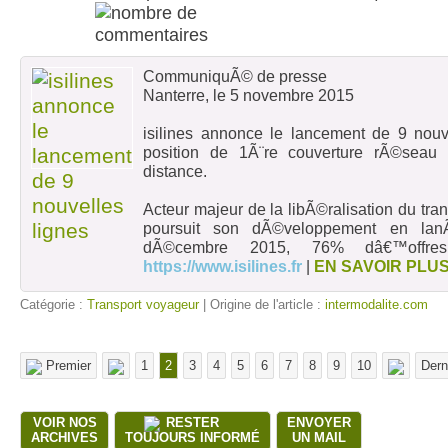
CommuniquÃ© de presse
Nanterre, le 5 novembre 2015
isilines annonce le lancement de 9 nouve
position de 1Ã¨re couverture rÃ©seau 
distance.
Acteur majeur de la libÃ©ralisation du tran
poursuit son dÃ©veloppement en lan
dÃ©cembre 2015, 76% dâ€™offres 
https://www.isilines.fr
|
EN SAVOIR PLU
Catégorie :
Transport voyageur
| Origine de l'article :
intermodalite.com
Premier
1
2
3
4
5
6
7
8
9
10
Dern
VOIR NOS
RESTER
ENVOYER
ARCHIVES
TOUJOURS INFORMÉ
UN MAIL