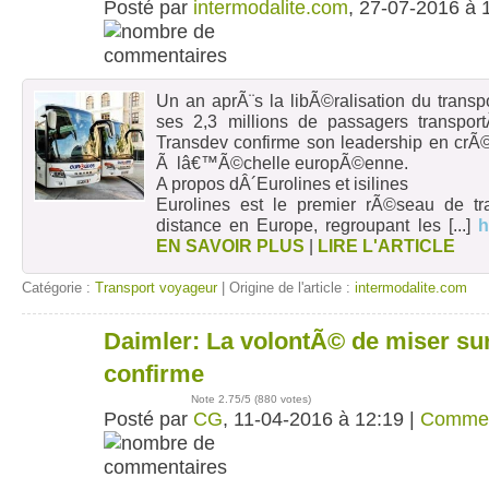
Posté par
intermodalite.com
, 27-07-2016 à 
Un an aprÃ¨s la libÃ©ralisation du transp
ses 2,3 millions de passagers transpo
Transdev confirme son leadership en crÃ
Ã lâ€™Ã©chelle europÃ©enne.
A propos dÂ´Eurolines et isilines
Eurolines est le premier rÃ©seau de tr
distance en Europe, regroupant les
[...]
h
EN SAVOIR PLUS
|
LIRE L'ARTICLE
Catégorie :
Transport voyageur
| Origine de l'article :
intermodalite.com
Daimler: La volontÃ© de miser sur 
11
avr
confirme
Note
2.75
/5 (
880 votes
)
Posté par
CG
, 11-04-2016 à 12:19 |
Commen