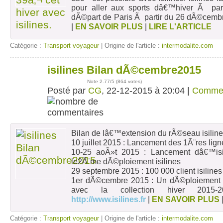
pour aller aux sports dâ€™hiver Ã par
dÃ©part de Paris Ã partir du 26 dÃ©cemb
|
EN SAVOIR PLUS
|
LIRE L'ARTICLE
Catégorie :
Transport voyageur
| Origine de l'article :
intermodalite.com
isilines Bilan dÃ©cembre2015
22
déc
Note
2.77
/5 (
864 votes
)
Posté par
CG
, 22-12-2015 à 20:04 |
Comme
Bilan de lâ€™extension du rÃ©seau isilin
10 juillet 2015 : Lancement des 1Ã¨res lig
10-25 aoÃ»t 2015 : Lancement dâ€™is
le2Ã¨me dÃ©ploiement isilines
29 septembre 2015 : 100 000 client isilines
1er dÃ©cembre 2015 : Un dÃ©ploiement m
avec la collection hiver 2015
http://www.isilines.fr
|
EN SAVOIR PLUS
Catégorie :
Transport voyageur
| Origine de l'article :
intermodalite.com