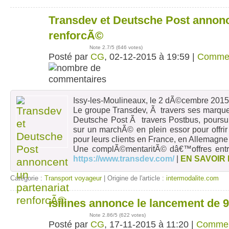
Transdev et Deutsche Post annonc
02
déc
renforcÃ©
Note
2.7
/5 (
646 votes
)
Posté par
CG
, 02-12-2015 à 19:59 |
Comme
Issy-les-Moulineaux, le 2 dÃ©cembre 2015
Le groupe Transdev, Ã travers ses marques 
Deutsche Post Ã travers Postbus, poursu
sur un marchÃ© en plein essor pour offrir
pour leurs clients en France, en Allemagne
Une complÃ©mentaritÃ© dâ€™offres entre
https://www.transdev.com/
|
EN SAVOIR
Catégorie :
Transport voyageur
| Origine de l'article :
intermodalite.com
isilines annonce le lancement de 9
17
nov
Note
2.86
/5 (
622 votes
)
Posté par
CG
, 17-11-2015 à 11:20 |
Commen