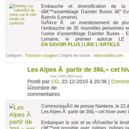
Embauche et diversification de la 
dâ€™assemblage Daimler Buses â€“ Ev
Barrois (Lorraine).
GrÃ¢ce Ã un investissement de plus 
l'embauche de 30 nouvelles personnes 
l'usine d'assemblage Daimler Buses - 
Lorraine, le premier autocar LE 
EN SAVOIR PLUS
|
LIRE L'ARTICLE
Catégorie :
Transport voyageur
| Origine de l'article :
intermodalite.com
Les Alpes Ã partir de 39â‚¬ cet hiv
22
déc
Note
2.68
/5 (
888 votes
)
Posté par
CG
, 22-12-2015 à 20:36 |
Comme
CommuniquÃ© de presse Nanterre, le 22
Les Alpes Ã partir de 39â‚¬ cet hiver avec i
Embarquer le soir et se rÃ©veiller le lend
câ€™est possible avec isilines. isilines l