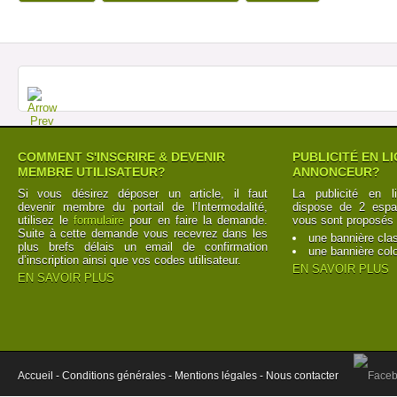
COMMENT S'INSCRIRE & DEVENIR
PUBLICITÉ EN L
MEMBRE UTILISATEUR?
ANNONCEUR?
Si vous désirez déposer un article, il faut
La publicité en l
devenir membre du portail de l’Intermodalité,
dispose de 2 espac
utilisez le
formulaire
pour en faire la demande.
vous sont proposés 
Suite à cette demande vous recevrez dans les
une bannière cla
plus brefs délais un email de confirmation
une bannière col
d’inscription ainsi que vos codes utilisateur.
EN SAVOIR PLUS
EN SAVOIR PLUS
Accueil -
Conditions générales -
Mentions légales -
Nous contacter