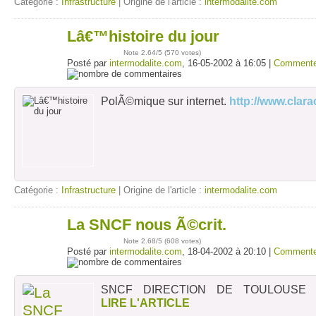
Catégorie :
Infrastructure
| Origine de l'article :
intermodalite.com
Lâ€™histoire du jour
16
mai
Note
2.64
/5 (
570 votes
)
Posté par
intermodalite.com
, 16-05-2002 à 16:05 |
Commente
PolÃ©mique sur internet.
http://www.clar
Catégorie :
Infrastructure
| Origine de l'article :
intermodalite.com
La SNCF nous Ã©crit.
18
avr
Note
2.68
/5 (
608 votes
)
Posté par
intermodalite.com
, 18-04-2002 à 20:10 |
Commente
SNCF DIRECTION DE TOULOUS
LIRE L'ARTICLE