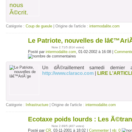
Catégorie :
Coup de gueule
| Origine de l'article :
intermodalite.com
Le Patriote, nouvelles de lâ€™Ari
01
févr
Note
2.71
/5 (
614 votes
)
Posté par
intermodalite.com
, 01-02-2002 à 16:08 |
Commente
Un dÃ©raillement samedi dernier 
http://www.claraco.com
|
LIRE L'ARTICL
Catégorie :
Infrastructure
| Origine de l'article :
intermodalite.com
Ecotaxe poids lourds : Les Ã©trang
03
nov
Note
2.69
/5 (
407 votes
)
Posté par
CR
, 03-11-2001 à 18:02 |
Commenter
|
nb: 0