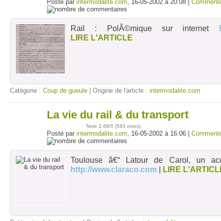
Posté par
intermodalite.com
, 16-05-2002 à 20:08 |
Commente
Rail : PolÃ©mique sur internet
LIRE L'ARTICLE
Catégorie :
Coup de gueule
| Origine de l'article :
intermodalite.com
La vie du rail & du transport
16
mai
Note
2.68
/5 (
583 votes
)
Posté par
intermodalite.com
, 16-05-2002 à 16:06 |
Commente
Toulouse â€“ Latour de Carol, un acci
http://www.claraco.com
|
LIRE L'ARTICL