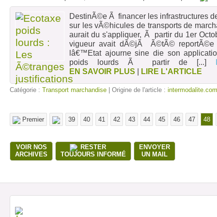
DestinÃ©e Ã financer les infrastructures de
sur les vÃ©hicules de transports de marc
aurait du s'appliquer, Ã partir du 1er O
vigueur avait dÃ©jÃ Ã©tÃ© reportÃ©e 
lâ€™Etat ajourne sine die son applicati
poids lourds Ã partir de
[...]
EN SAVOIR PLUS
|
LIRE L'ARTICLE
Catégorie :
Transport marchandise
| Origine de l'article :
intermodalite.co
Premier
39
40
41
42
43
44
45
46
47
48
VOIR NOS
RESTER
ENVOYER
ARCHIVES
TOUJOURS INFORMÉ
UN MAIL