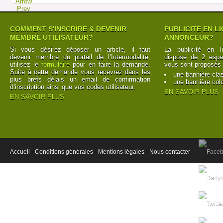
COMMENT S'INSCRIRE & DEVENIR
PUBLICITÉ EN L
MEMBRE UTILISATEUR?
ANNONCEUR?
Si vous désirez déposer un article, il faut
La publicité en l
devenir membre du portail de l’Intermodalité,
dispose de 2 espac
utilisez le
formulaire
pour en faire la demande.
vous sont proposés 
Suite à cette demande vous recevrez dans les
une bannière cla
plus brefs délais un email de confirmation
une bannière col
d’inscription ainsi que vos codes utilisateur.
EN SAVOIR PLUS
EN SAVOIR PLUS
Accueil -
Conditions générales -
Mentions légales -
Nous contacter