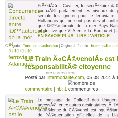
FrÃ©dÃ©ric Cuvillier, le secrÃ©taire dâ
connaÃ®t parfaitement les niveaux de p
semble les ignorer pour le ferroviaire. 
Hollandais qui ne sont pas des philan
que lâ€™autoroute de la mer Pays Basq
productive que VIIA entre Le Boulou et
[..
EN SAVOIR PLUS
|
LIRE L'ARTICLE
Catégorie :
Transport marchandise
| Origine de l'article :
intermodalite.co
Le Train Â«CÃ©venolÂ» est l
05
août
responsabilitÃ© citoyenne
Note
2.76
/5 (
663 votes
)
Posté par
intermodalite.com
, 05-08-2014 à 
commentaire
|
nb: 1
Le message du Collectif des Usagers d
adressÃ©, entre autres destinataires, Ã l
la dÃ©fense du CÃ©venol, est inquiÃ©tant
de frÃ©quentation officielles de la 