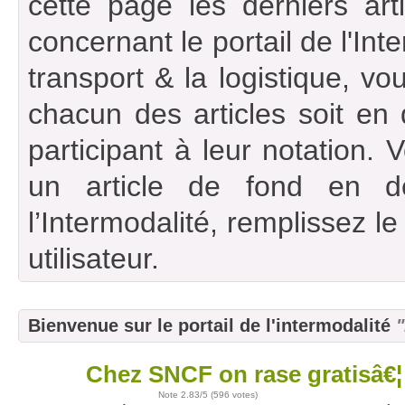
cette page les derniers art
concernant le portail de l'Int
transport & la logistique, vou
chacun des articles soit en
participant à leur notation. 
un article de fond en d
l’Intermodalité, remplissez l
utilisateur.
Bienvenue sur le portail de l'intermodalité
"
Chez SNCF on rase gratisâ€¦
14
août
Note
2.83
/5 (
596 votes
)