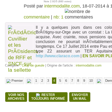
Note
2.92
/5 (
680 votes
)
Posté par
intermodalite.com
, 18-07-2014 à 
commentaire
|
nb: 1
Il y a quelques jours dans ces col
BrÃ©tigny-sur-Orge avec un constat : 
acquise. Avec crainte, nous pensions qu
conclusion ne pourrait inÃ©vitablemen
longtemps. Ce 17 Juillet 2014 entre Pau et
type Z2 assurant un TER Aquitain
http://www.claraco.com
|
EN SAVOIR PL
Catégorie :
Coup de gueule
| Origine de l'article :
intermodalite.com
Premier
1
2
3
4
5
6
7
8
9
10
Dern
VOIR NOS
RESTER
ENVOYER
ARCHIVES
TOUJOURS INFORMÉ
UN MAIL