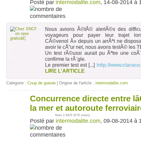
Posté par
intermodalite.com
, 14-08-2014 à 
Nous avions Ã©tÃ© alertÃ©s des difficu
voyageurs pour payer leur trajet lo
CÃ©venol Â» depuis un arrÃªt ne disposa
avoir le cÅ“ur net, nous avons testÃ© le
Un test rÃ©ussi aurait pu Ãªtre une coÃ
confirme la rÃ¨gle.
Le premier test est
[...]
http://www.clarac
LIRE L'ARTICLE
Catégorie :
Coup de gueule
| Origine de l'article :
intermodalite.com
Concurrence directe entre l
09
août
la mer et autoroute ferroviai
Note
2.86
/5 (
576 votes
)
Posté par
intermodalite.com
, 09-08-2014 à 