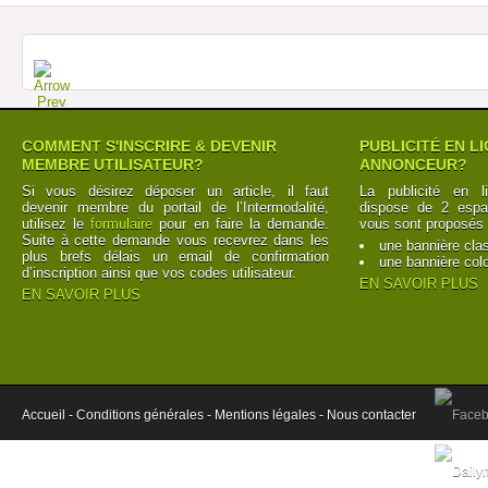
COMMENT S'INSCRIRE & DEVENIR
PUBLICITÉ EN L
MEMBRE UTILISATEUR?
ANNONCEUR?
Si vous désirez déposer un article, il faut
La publicité en l
devenir membre du portail de l’Intermodalité,
dispose de 2 espac
utilisez le
formulaire
pour en faire la demande.
vous sont proposés 
Suite à cette demande vous recevrez dans les
une bannière cla
plus brefs délais un email de confirmation
une bannière col
d’inscription ainsi que vos codes utilisateur.
EN SAVOIR PLUS
EN SAVOIR PLUS
Accueil -
Conditions générales -
Mentions légales -
Nous contacter