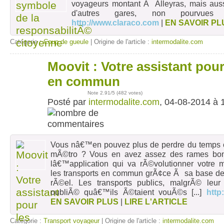
voyageurs montant Ã Alleyras, mais auss
d'autres gares, non pourvues d
http://www.claraco.com
|
EN SAVOIR PL
Catégorie :
Coup de gueule
| Origine de l'article :
intermodalite.com
Moovit : Votre assistant pour
04
août
en commun
Note
2.91
/5 (
482 votes
)
Posté par
intermodalite.com
, 04-08-2014 à 
Vous nâ€™en pouvez plus de perdre du temps 
mÃ©tro ? Vous en avez assez des rames bo
lâ€™application qui va rÃ©volutionner votre m
les transports en commun grÃ¢ce Ã sa base d
rÃ©el. Les transports publics, malgrÃ© leur
oubliÃ© quâ€™ils Ã©taient vouÃ©s
[...]
http
EN SAVOIR PLUS
|
LIRE L'ARTICLE
Catégorie :
Transport voyageur
| Origine de l'article :
intermodalite.com