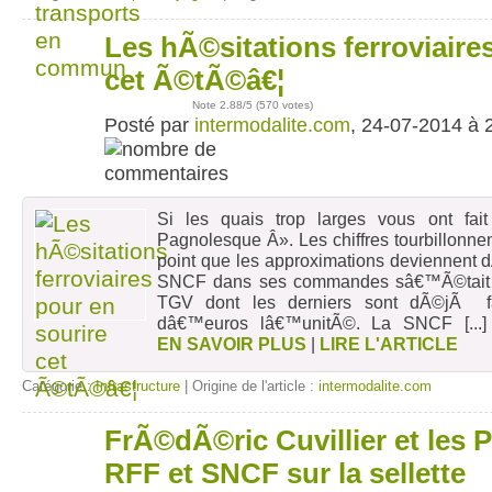
Les hÃ©sitations ferroviaire
24
juil
cet Ã©tÃ©â€¦
Note
2.88
/5 (
570 votes
)
Posté par
intermodalite.com
, 24-07-2014 à 
Si les quais trop larges vous ont fait
Pagnolesque Â». Les chiffres tourbillonn
point que les approximations deviennent
SNCF dans ses commandes sâ€™Ã©tait 
TGV dont les derniers sont dÃ©jÃ f
dâ€™euros lâ€™unitÃ©. La SNCF
[...
EN SAVOIR PLUS
|
LIRE L'ARTICLE
Catégorie :
Infrastructure
| Origine de l'article :
intermodalite.com
FrÃ©dÃ©ric Cuvillier et les 
18
juil
RFF et SNCF sur la sellette