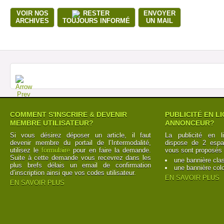
VOIR NOS
RESTER
ENVOYER
ARCHIVES
TOUJOURS INFORMÉ
UN MAIL
COMMENT S'INSCRIRE & DEVENIR
PUBLICITÉ EN L
MEMBRE UTILISATEUR?
ANNONCEUR?
Si vous désirez déposer un article, il faut
La publicité en l
devenir membre du portail de l’Intermodalité,
dispose de 2 espac
utilisez le
formulaire
pour en faire la demande.
vous sont proposés 
Suite à cette demande vous recevrez dans les
une bannière cla
plus brefs délais un email de confirmation
une bannière col
d’inscription ainsi que vos codes utilisateur.
EN SAVOIR PLUS
EN SAVOIR PLUS