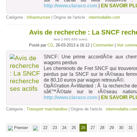
http://www.claraco.com
|
EN SAVOIR PL
Catégorie :
Infrastructure
| Origine de l'article :
intermodalite.com
Avis de recherche : La SNCF reche
26
mars
Note
2.99
/5 (
650 votes
)
Posté par
CG
, 26-03-2013 à 16:12 |
Commenter
|
Voir comme
SNCF: Une prime accordÃ©e aux chemin
wagons perdus
Les cheminots de Fret SNCF qui trouver
perdus par la SNCF sur le rÃ©seau ferrov
de 80,10 euros par wagon retrouvÃ©.
OpÃ©ration Â«Wanted : Ã la recherche de
sâ€™Ã©tale sur le rÃ©seau nation
http://www.claraco.com
|
EN SAVOIR PL
Catégorie :
Transport marchandise
| Origine de l'article :
intermodalite.co
Premier
22
23
24
25
26
27
28
29
30
31