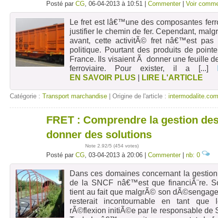
Posté par
CG
, 06-04-2013 à 10:51 |
Commenter
|
Voir comme
Le fret est lâ€™une des composantes ferr
justifier le chemin de fer. Cependant, mal
avant, cette activitÃ© fret nâ€™est pas
politique. Pourtant des produits de poin
France. Ils visaient Ã donner une feuille d
ferroviaire. Pour exister, il a
[...]
EN SAVOIR PLUS
|
LIRE L'ARTICLE
Catégorie :
Transport marchandise
| Origine de l'article :
intermodalite.co
FRET : Comprendre la gestion de
03
avr
donner des solutions
Note
2.92
/5 (
454 votes
)
Posté par
CG
, 03-04-2013 à 20:06 |
Commenter
|
nb: 0
Dans ces domaines concernant la gestion
de la SNCF nâ€™est que financiÃ¨re. S
tient au fait que malgrÃ© son dÃ©sengageme
resterait incontournable en tant que
rÃ©flexion initiÃ©e par le responsable de