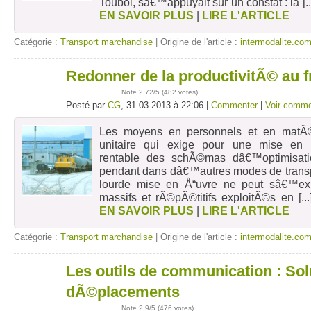
Toubol, sâ€™appuyait sur un constat : la
[.
EN SAVOIR PLUS
|
LIRE L'ARTICLE
Catégorie :
Transport marchandise
| Origine de l'article :
intermodalite.co
Redonner de la productivitÃ© au fr
31
mars
Note
2.72
/5 (
482 votes
)
Posté par
CG
, 31-03-2013 à 22:06 |
Commenter
|
Voir comme
Les moyens en personnels et en matÃ
unitaire qui exige pour une mise en
rentable des schÃ©mas dâ€™optimisat
pendant dans dâ€™autres modes de transpor
lourde mise en Å“uvre ne peut sâ€™expl
massifs et rÃ©pÃ©titifs exploitÃ©s en
[..
EN SAVOIR PLUS
|
LIRE L'ARTICLE
Catégorie :
Transport marchandise
| Origine de l'article :
intermodalite.co
Les outils de communication : Sol
31
mars
dÃ©placements
Note
2.9
/5 (
476 votes
)