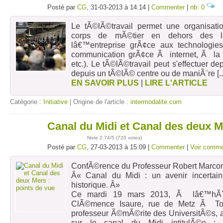
Posté par
CG
, 31-03-2013 à 14:14 |
Commenter
|
nb: 0
Le tÃ©lÃ©travail permet une organisatio
corps de mÃ©tier en dehors des lo
lâ€™entreprise grÃ¢ce aux technologies 
communication grÃ¢ce Ã internet, Ã la 
etc.). Le tÃ©lÃ©travail peut s'effectuer de
depuis un tÃ©lÃ© centre ou de maniÃ¨re
[.
EN SAVOIR PLUS
|
LIRE L'ARTICLE
Catégorie :
Initiative
| Origine de l'article :
intermodalite.com
Canal du Midi et Canal des deux M
27
mars
Note
2.74
/5 (
720 votes
)
Posté par
CG
, 27-03-2013 à 15:09 |
Commenter
|
Voir comme
ConfÃ©rence du Professeur Robert Marco
Â« Canal du Midi : un avenir incerta
historique. Â»
Ce mardi 19 mars 2013, Ã lâ€™hÃ´t
ClÃ©mence Isaure, rue de Metz Ã Tou
professeur Ã©mÃ©rite des UniversitÃ©s,
sur le canal du Midi intitulÃ©e 