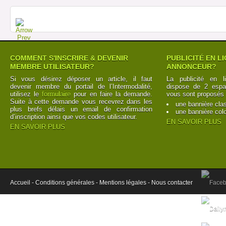
COMMENT S'INSCRIRE & DEVENIR
PUBLICITÉ EN L
MEMBRE UTILISATEUR?
ANNONCEUR?
Si vous désirez déposer un article, il faut
La publicité en l
devenir membre du portail de l’Intermodalité,
dispose de 2 espac
utilisez le
formulaire
pour en faire la demande.
vous sont proposés 
Suite à cette demande vous recevrez dans les
une bannière cla
plus brefs délais un email de confirmation
une bannière col
d’inscription ainsi que vos codes utilisateur.
EN SAVOIR PLUS
EN SAVOIR PLUS
Accueil -
Conditions générales -
Mentions légales -
Nous contacter