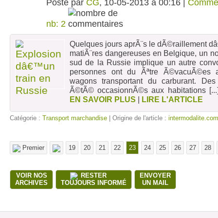
Posté par
CG
, 10-05-2013 à 00:16 |
Comme
nb: 2
Quelques jours aprÃ¨s le dÃ©raillement dâ
matiÃ¨res dangereuses en Belgique, un n
sud de la Russie implique un autre convo
personnes ont du Ãªtre Ã©vacuÃ©es a
wagons transportant du carburant. Des
Ã©tÃ© occasionnÃ©s aux habitations
[..
EN SAVOIR PLUS
|
LIRE L'ARTICLE
Catégorie :
Transport marchandise
| Origine de l'article :
intermodalite.co
Premier
19
20
21
22
23
24
25
26
27
28
VOIR NOS
RESTER
ENVOYER
ARCHIVES
TOUJOURS INFORMÉ
UN MAIL