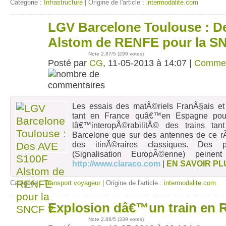
Catégorie :
Infrastructure
| Origine de l'article :
intermodalite.com
LGV Barcelone Toulouse : D
11
mai
Alstom de RENFE pour la S
Note
2.87
/5 (
299 votes
)
Posté par
CG
, 11-05-2013 à 14:07 |
Commen
Les essais des matÃ©riels FranÃ§ais et
tant en France quâ€™en Espagne pour
lâ€™interopÃ©rabilitÃ© des trains ta
Barcelone que sur des antennes de ce r
des itinÃ©raires classiques. Des
(Signalisation EuropÃ©enne) pein
http://www.claraco.com
|
EN SAVOIR PL
Catégorie :
Transport voyageur
| Origine de l'article :
intermodalite.com
Explosion dâ€™un train en 
10
mai
Note
2.86
/5 (
339 votes
)