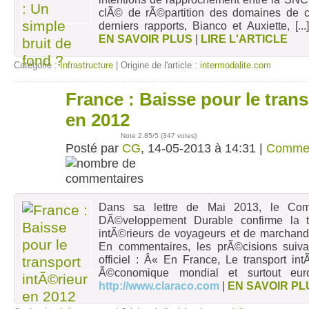
clÃ© de rÃ©partition des domaines de 
derniers rapports, Bianco et Auxiette,
[..
EN SAVOIR PLUS
|
LIRE L'ARTICLE
Catégorie :
Infrastructure
| Origine de l'article :
intermodalite.com
France : Baisse pour le tran
14
mai
en 2012
Note
2.85
/5 (
347 votes
)
Posté par
CG
, 14-05-2013 à 14:31 |
Comme
Dans sa lettre de Mai 2013, le Com
DÃ©veloppement Durable confirme la t
intÃ©rieurs de voyageurs et de marchand
En commentaires, les prÃ©cisions suiv
officiel : Â« En France, Le transport intÃ
Ã©conomique mondial et surtout eu
http://www.claraco.com
|
EN SAVOIR PL