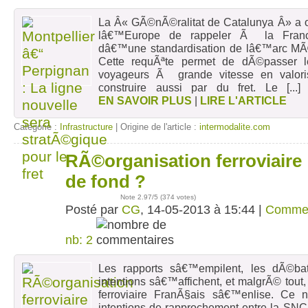
La Â« GÃ©nÃ©ralitat de Catalunya Â» a 
lâ€™Europe de rappeler Ã la France
dâ€™une standardisation de lâ€™arc MÃ©d
Cette requÃªte permet de dÃ©passer l
voyageurs Ã grande vitesse en valoris
construire aussi par du fret. Le
[...
EN SAVOIR PLUS
|
LIRE L'ARTICLE
Catégorie :
Infrastructure
| Origine de l'article :
intermodalite.com
RÃ©organisation ferroviaire 
14
mai
de fond ?
Note
2.97
/5 (
374 votes
)
Posté par
CG
, 14-05-2013 à 15:44 |
Comme
nb: 2
Les rapports sâ€™empilent, les dÃ©b
intentions sâ€™affichent, et malgrÃ© tout, 
ferroviaire FranÃ§ais sâ€™enlise. Ce 
intentions de rapprochement entre la SNC