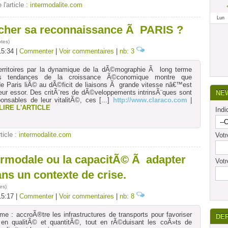
 l'article :
intermodalite.com
Lun
ercher sa reconnaissance Ã PARIS ?
otes
)
15:34 |
Commenter
|
Voir commentaires
|
nb: 3
erritoires par la dynamique de la dÃ©mographie Ã long terme
 tendances de la croissance Ã©conomique montre que
 Paris liÃ© au dÃ©ficit de liaisons Ã grande vitesse nâ€™est
eur essor. Des critÃ¨res de dÃ©veloppements intrinsÃ¨ques sont
NE
onsables de leur vitalitÃ©, ces
[...]
http://www.claraco.com
|
LIRE L'ARTICLE
Indi
rticle :
intermodalite.com
Vot
ermodale ou la capacitÃ© Ã adapter
Votr
ans un contexte de crise.
es
)
15:17 |
Commenter
|
Voir commentaires
|
nb: 8
 : accroÃ®tre les infrastructures de transports pour favoriser
DE
en qualitÃ© et quantitÃ©, tout en rÃ©duisant les coÃ»ts de