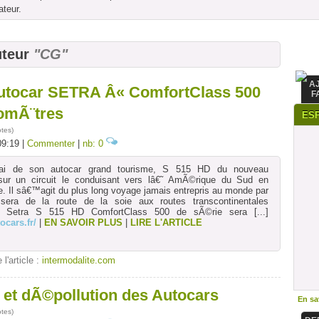
ateur.
uteur
"CG"
A
utocar SETRA Â« ComfortClass 500
F
lomÃ¨tres
ES
otes
)
09:19 |
Commenter
|
nb: 0
ssai de son autocar grand tourisme, S 515 HD du nouveau
sur un circuit le conduisant vers lâ€˜ AmÃ©rique du Sud en
ne. Il sâ€™agit du plus long voyage jamais entrepris au monde par
sera de la route de la soie aux routes transcontinentales
n Setra S 515 HD ComfortClass 500 de sÃ©rie sera
[...]
ocars.fr/
|
EN SAVOIR PLUS
|
LIRE L'ARTICLE
 l'article :
intermodalite.com
t dÃ©pollution des Autocars
En sav
otes
)