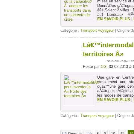
mises en service et e
DonnÃ©es gÃ©ograp
â€¢ Soient 2 villes 
â€¢ Bordeaux MÃ©
EN SAVOIR PLUS
|
Catégorie :
Transport voyageur
| Origine de
Lâ€™intermodali
03
févr
territoires Â»
Note
2.83
/5 (
623 v
Posté par
CG
, 03-02-2013 à 
Une gare en Centre
simplement une sta
quâ€™une gare cent
aÃ©roport rÃ©gional 
les modes de transpo
EN SAVOIR PLUS
|
Catégorie :
Transport voyageur
| Origine de
Premier
8
9
10
11
12