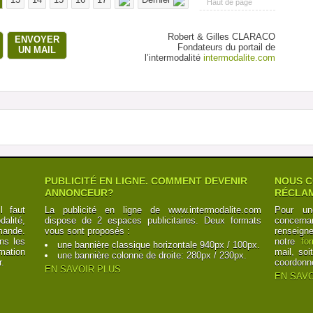
Haut de page
Robert & Gilles CLARACO
ENVOYER
Fondateurs du portail de
UN MAIL
l’intermodalité
intermodalite.com
PUBLICITÉ EN LIGNE. COMMENT DEVENIR
NOUS C
ANNONCEUR?
RÉCLAM
l faut
La publicité en ligne de www.intermodalite.com
Pour un
alité,
dispose de 2 espaces publicitaires. Deux formats
concerna
mande.
vous sont proposés :
renseign
ns les
notre
fo
une bannière classique horizontale 940px / 100px.
mation
mail, soi
une bannière colonne de droite: 280px / 230px.
r.
coordonn
EN SAVOIR PLUS
EN SAVO