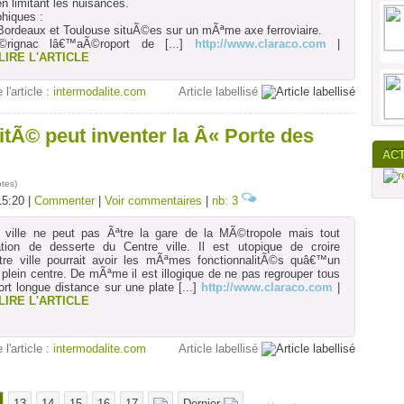
n limitant les nuisances.
hiques :
: Bordeaux et Toulouse situÃ©es sur un mÃªme axe ferroviaire.
rignac lâ€™aÃ©roport de
[...]
http://www.claraco.com
|
LIRE L'ARTICLE
 l'article :
intermodalite.com
Article labellisé
tÃ© peut inventer la Â« Porte des
AC
otes
)
15:20 |
Commenter
|
Voir commentaires
|
nb: 3
 ville ne peut pas Ãªtre la gare de la MÃ©tropole mais tout
tion de desserte du Centre ville. Il est utopique de croire
re ville pourrait avoir les mÃªmes fonctionnalitÃ©s quâ€™un
plein centre. De mÃªme il est illogique de ne pas regrouper tous
rt longue distance sur une plate
[...]
http://www.claraco.com
|
LIRE L'ARTICLE
 l'article :
intermodalite.com
Article labellisé
13
14
15
16
17
Dernier