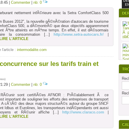
DE
18:45 |
Commenter
|
nb: 0
E
burant nettement infÃ©rieure avec la Setra ComfortClass 500
DE
n Buses 2012", la nouvelle gÃ©nÃ©ration d'autocars de tourisme
omfortClass 500, a dÃ©montrÃ© que deux objectifs apparemment
ent Ãªtre atteints en mÃªme temps. En effet, il est dÃ©sormais
uire la consommation
[...]
http://www.setra-autocars.fr/
|
LIRE L'ARTICLE
 l'article :
intermodalite.com
concurrence sur les tarifs train et
TR
Rech
otes
)
21:29 |
Commenter
|
nb: 0
Rech
e RÃ©unir sont certifiÃ©es AFNOR : PrÃ©alablement Ã ce
t important de souligner les efforts des entreprises de transport
s. A cÃ´tÃ© des deux majors structurÃ©s autour du groupe SNCF
nt Idbus et Eurolines, les transporteurs indÃ©pendants ont aussi
moyens et RÃ©unir affiche
[...]
http://www.claraco.com
|
LIRE L'ARTICLE
CA