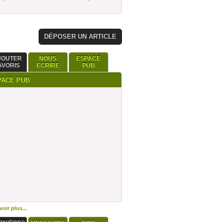
DÉPOSER UN ARTICLE
JOUTER
NOUS
ESPACE
AVORIS
ÉCRIRE
PUB
PACE PUB
oir plus...