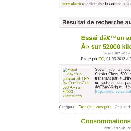
formulaire
afin d’obtenir les codes utilis
Résultat de recherche a
Essai dâ€™un a
01
mars
Â» sur 52000 ki
Note
2.88
/5 (
630 v
Posté par
CG
, 01-03-2013 à 
Setra initie un e
ComfortClass 500, 
transitant par la Chi
un autocar qui pas
dâ€˜AmÃ©rique. U
http://www.setra-aut
Catégorie :
Transport voyageur
| Origine de
Consommations e
28
févr
Note
2.99
/5 (
559 v