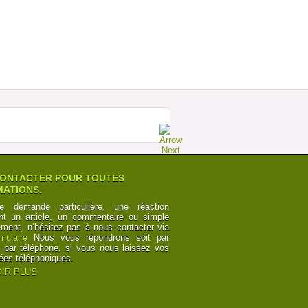
MEGABUS : LA FORCE DE LA RAISON
SUR ESPAGNE Â€“ ROYAUME UNI
Postée par
TourdeCarol
07-07-2014 à 19h35
POURQUOI LES CHEMINOTS SONT
OBLIGÃ©S DE CÃ©DER
Postée par
Numbers
12-06-2014 à 10h24
CANAL DU MIDI ET CANAL DES DEUX
MERS : POINTS DE VUE
Postée par
y6Z2bRk2nKB
03-06-2014 à 00h21
CANAL DU MIDI ET CANAL DES DEUX
MERS : POINTS DE VUE
Postée par
y6Z2bRk2nKB
03-06-2014 à 00h21
ONTACTER POUR TOUTES
ATIONS.
e demande particulière, une réaction
nt un article, un commentaire ou simple
ement, n’hésitez pas à nous contacter via
rmulaire
Nous vous répondrons soit par
t par téléphone, si vous nous laissez vos
ées téléphoniques.
IR PLUS