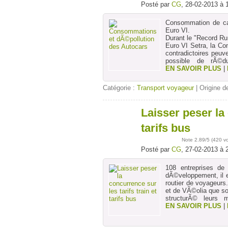
Posté par
CG
, 28-02-2013 à 
Consommation de car
Euro VI.
Durant le "Record Ru
Euro VI Setra, la C
contradictoires peuv
possible de rÃ©d
EN SAVOIR PLUS
|
Catégorie :
Transport voyageur
| Origine de
Laisser peser la 
27
févr
tarifs bus
Note
2.89
/5 (
420 v
Posté par
CG
, 27-02-2013 à 
108 entreprises d
dÃ©veloppement, il es
routier de voyageur
et de VÃ©olia que so
structurÃ© leurs 
EN SAVOIR PLUS
|