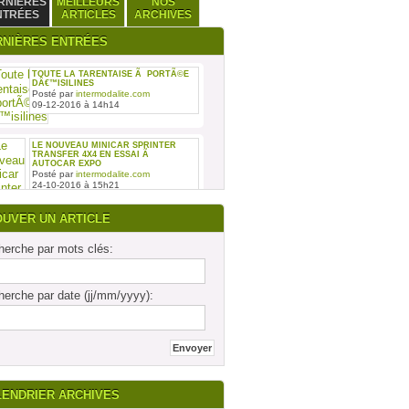
RNIÈRES
MEILLEURS
NOS
NTRÉES
ARTICLES
ARCHIVES
RNIÈRES ENTRÉES
TOUTE LA TARENTAISE Ã PORTÃ©E
DÂ€™ISILINES
Posté par
intermodalite.com
09-12-2016 à 14h14
LE NOUVEAU MINICAR SPRINTER
TRANSFER 4X4 EN ESSAI Ã
AUTOCAR EXPO
Posté par
intermodalite.com
24-10-2016 à 15h21
OUVER UN ARTICLE
erche par mots clés:
REMISE DES SIX PREMIERS INTOURO
erche par date (jj/mm/yyyy):
MERCEDES-BENZ ASSEMBLÃ©S SUR
LE SITE DAIMLER BUSES DE LIGNY-
EN-BARRO
Posté par
intermodalite.com
28-09-2016 à 17h19
LENDRIER ARCHIVES