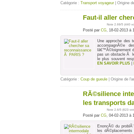
Catégorie :
Transport voyageur
| Origine de
Faut-il aller ch
18
févr
Note
2.69
/5 (
440 v
Posté par
CG
, 18-02-2013 à 
Une approche des t
accompagnÃ©e des
lâ€™Ã©loignement de
pas un obstacle Ã l
le plus souvent resp
EN SAVOIR PLUS
|
Catégorie :
Coup de gueule
| Origine de l'a
RÃ©silience int
04
févr
les transports d
Note
2.6
/5 (
623 vot
Posté par
CG
, 04-02-2013 à 
EnoncÃ© du problÃ¨me
les dÃ©placements 