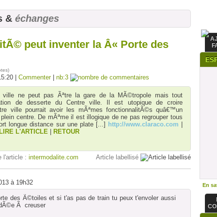
s &
échanges
A
tÃ© peut inventer la Â« Porte des
F
ES
otes
)
15:20 |
Commenter
|
nb:3
 ville ne peut pas Ãªtre la gare de la MÃ©tropole mais tout
tion de desserte du Centre ville. Il est utopique de croire
re ville pourrait avoir les mÃªmes fonctionnalitÃ©s quâ€™un
plein centre. De mÃªme il est illogique de ne pas regrouper tous
rt longue distance sur une plate
[...]
http://www.claraco.com
|
LIRE L'ARTICLE
|
RETOUR
 l'article :
intermodalite.com
Article labellisé
2013 à 19h32
En sav
te des Ã©toiles et si t'as pas de train tu peux t'envoler aussi
 idÃ©e Ã creuser
CO