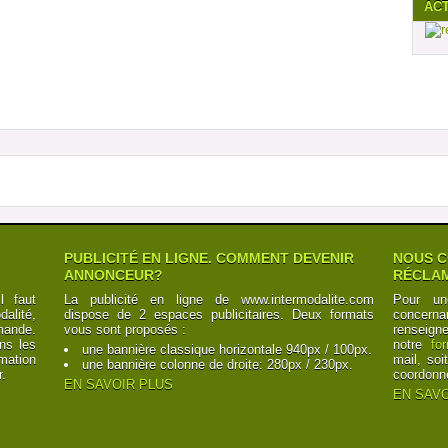
AC
PUBLICITÉ EN LIGNE. COMMENT DEVENIR
NOUS C
ANNONCEUR?
RÉCLAM
l faut
La publicité en ligne de www.intermodalite.com
Pour un
alité,
dispose de 2 espaces publicitaires. Deux formats
concerna
mande.
vous sont proposés :
renseign
ns les
notre
fo
une bannière classique horizontale 940px / 100px.
mation
mail, soi
une bannière colonne de droite: 280px / 230px.
r.
coordonn
EN SAVOIR PLUS
EN SAVO