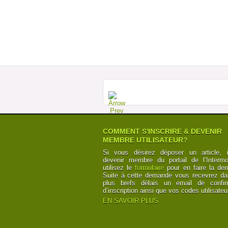
COMMENT S'INSCRIRE & DEVENIR
MEMBRE UTILISATEUR?
Si vous désirez déposer un article, i
devenir membre du portail de l’Intermod
utilisez le
formulaire
pour en faire la de
Suite à cette demande vous recevrez da
plus brefs délais un email de confir
d’inscription ainsi que vos codes utilisateu
EN SAVOIR PLUS