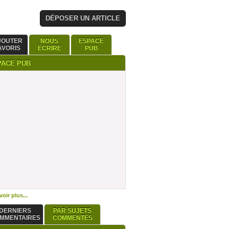
DÉPOSER UN ARTICLE
JOUTER
NOUS
ESPACE
AVORIS
ÉCRIRE
PUB
PACE PUB
oir plus...
DERNIERS
PAR SUJETS
MMENTAIRES
COMMENTÉS