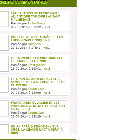
RNIERS COMMENTAIRES
LÂ€™AUTOROUTE FERROVIAIRE
ATLANTIQUE TOUJOURS AUTANT
MALMENÃ©E
Postée par
Alt fra Norge
03-05-2015 à 07h22 -
nb:1
CHOIX DE MIDI PYRÃ©NÃ©ES : LES
LUCHONNAIS TRINQUENT
Postée par
Numbers
27-11-2014 à 17h47 -
nb:1
LE CÃ©VENOL : LA SNCF SOUFFLE
LE CHAUD ET LE FROID
Postée par
Froid glacial
23-09-2014 à 16h41 -
nb:1
LE TRAIN Â«CÃ©VENOLÂ» EST LE
SYMBOLE DE LA RESPONSABILITÃ©
CITOYENNE
Postée par
TourdeCarol
07-08-2014 à 14h06 -
nb:1
FRÃ©DÃ©RIC CUVILLIER ET LES
PRÃ©SIDENTS DE RFF ET SNCF SUR
LA SELLETTE
Postée par
TourdeCarol
23-07-2014 à 12h29 -
nb:1
UN AN APRÃ¨S BRÃ©TIGNY SUR
ORGE, LA LEÃ§ON NÂ€™A SERVI Ã
RIEN
Postée par
TourdeCarol