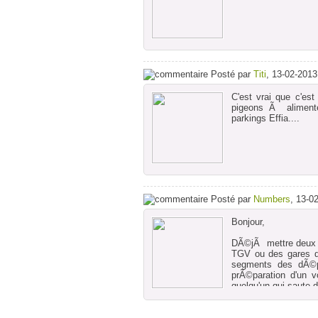
Posté par
Titi
, 13-02-201
C'est vrai que c'es
pigeons Ã alimente
parkings Effia....
Posté par
Numbers
, 13-0
Bonjour,
DÃ©jÃ mettre deux g
TGV ou des gares d
segments des dÃ©pl
prÃ©paration d'un 
quelqu'un qui saute
Enfin une vision rÃ©
tourniquet de ville....