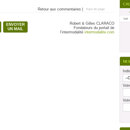
CA
Retour aux commentaires |
Haut de page
Lun
Robert & Gilles CLARACO
ENVOYER
Fondateurs du portail de
UN MAIL
l’intermodalité
intermodalite.com
NE
Indi
Vot
Votr