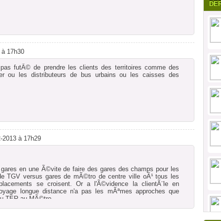
DE
3 à 17h30
t pas futÃ© de prendre les clients des territoires comme des
r ou les distributeurs de bus urbains ou les caisses des
2-2013 à 17h29
ares en une Ã©vite de faire des gares des champs pour les
e TGV versus gares de mÃ©tro de centre ville oÃ¹ tous les
acements se croisent. Or a l'Ã©vidence la clientÃ¨le en
voyage longue distance n'a pas les mÃªmes approches que
 du TER au MÃ©tro.
aliste qui montre qu'il existe une porte de territoire et un