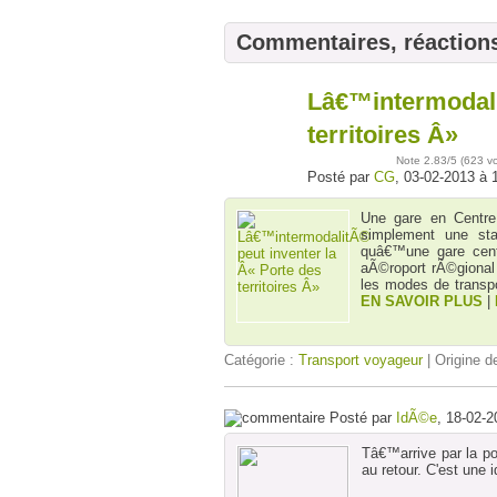
Commentaires, réaction
Lâ€™intermodali
03
févr
territoires Â»
Note
2.83
/5 (
623 v
Posté par
CG
, 03-02-2013 à 
Une gare en Centre
simplement une sta
quâ€™une gare cent
aÃ©roport rÃ©gional 
les modes de transpo
EN SAVOIR PLUS
|
Catégorie :
Transport voyageur
| Origine de
Posté par
IdÃ©e
, 18-02-
Tâ€™arrive par la por
au retour. C'est une