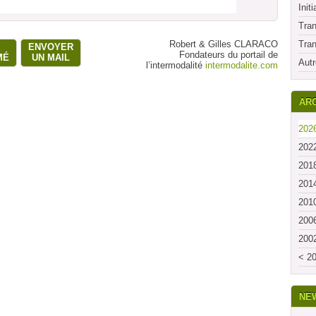
Initi
Tran
Robert & Gilles CLARACO
Tran
ENVOYER
Fondateurs du portail de
MÉ
UN MAIL
Autr
l’intermodalité
intermodalite.com
ARC
2026
2022
2018
2014
2010
2006
2002
< 20
NE