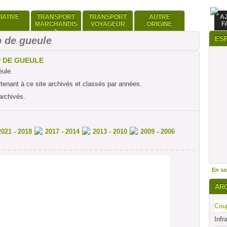
TIATIVE
TRANSPORT
TRANSPORT
AUTRE
A
MARCHANDIS
VOYAGEUR
ORIGINE
F
E
 de gueule
ES
P DE GUEULE
eule.
rtenant à ce site archivés et classés par années.
archivés.
2021 - 2018
2017 - 2014
2013 - 2010
2009 - 2006
En sav
AR
Coup
Infr