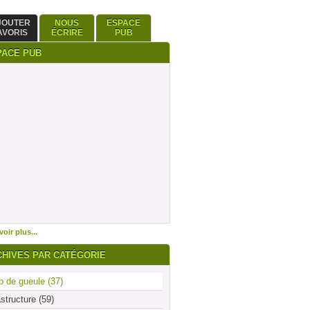
JOUTER
NOUS
ESPACE
AVORIS
ÉCRIRE
PUB
PACE PUB
oir plus...
CHIVES PAR CATÉGORIE
 de gueule (37)
astructure (59)