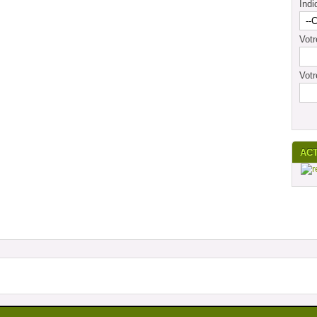
Indi
Vot
Votr
AC