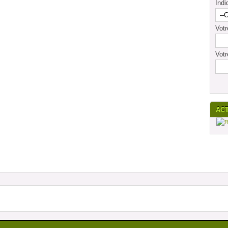
Indi
Vot
Votr
AC