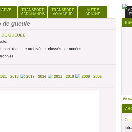
TIATIVE
TRANSPORT
TRANSPORT
AUTRE
A
MARCHANDIS
VOYAGEUR
ORIGINE
F
E
 de gueule
ES
P DE GUEULE
eule.
rtenant à ce site archivés et classés par années.
archivés.
2021 - 2018
2017 - 2014
2013 - 2010
2009 - 2006
En sav
AR
Coup
Infr