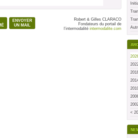
Initi
Tran
Robert & Gilles CLARACO
Tran
ENVOYER
Fondateurs du portail de
MÉ
UN MAIL
Autr
l’intermodalité
intermodalite.com
ARC
2026
2022
2018
2014
2010
2006
2002
< 20
NE