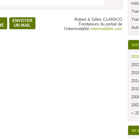
Initi
Tran
Robert & Gilles CLARACO
Tran
ENVOYER
Fondateurs du portail de
MÉ
UN MAIL
Autr
l’intermodalité
intermodalite.com
ARC
2026
2022
2018
2014
2010
2006
2002
< 20
NE