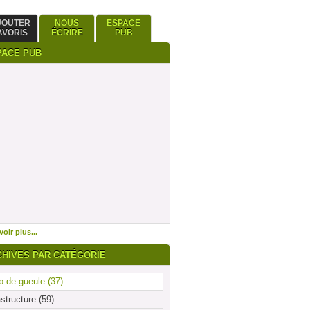
JOUTER
NOUS
ESPACE
AVORIS
ÉCRIRE
PUB
PACE PUB
oir plus...
CHIVES PAR CATÉGORIE
 de gueule (37)
astructure (59)