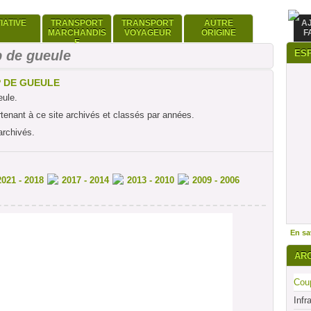
TIATIVE
TRANSPORT
TRANSPORT
AUTRE
A
MARCHANDIS
VOYAGEUR
ORIGINE
F
E
 de gueule
ES
P DE GUEULE
eule.
rtenant à ce site archivés et classés par années.
archivés.
2021 - 2018
2017 - 2014
2013 - 2010
2009 - 2006
En sav
AR
Coup
Infr