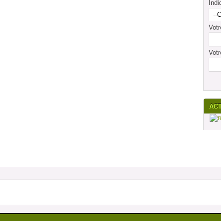
Indi
Vot
Votr
AC