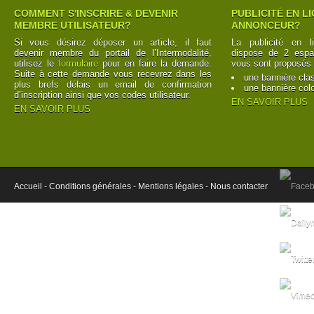
COMMENT S'INSCRIRE & DEVENIR
PUBLICITÉ EN L
MEMBRE UTILISATEUR?
ANNONCEUR?
Si vous désirez déposer un article, il faut
La publicité en l
devenir membre du portail de l’Intermodalité,
dispose de 2 espac
utilisez le
formulaire
pour en faire la demande.
vous sont proposés 
Suite à cette demande vous recevrez dans les
une bannière cla
plus brefs délais un email de confirmation
une bannière col
d’inscription ainsi que vos codes utilisateur.
EN SAVOIR PLUS
EN SAVOIR PLUS
Accueil -
Conditions générales -
Mentions légales -
Nous contacter