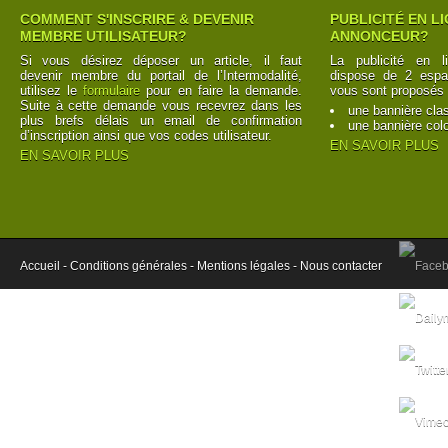
COMMENT S'INSCRIRE & DEVENIR
PUBLICITÉ EN L
MEMBRE UTILISATEUR?
ANNONCEUR?
Si vous désirez déposer un article, il faut
La publicité en l
devenir membre du portail de l’Intermodalité,
dispose de 2 espac
utilisez le
formulaire
pour en faire la demande.
vous sont proposés 
Suite à cette demande vous recevrez dans les
une bannière cla
plus brefs délais un email de confirmation
une bannière col
d’inscription ainsi que vos codes utilisateur.
EN SAVOIR PLUS
EN SAVOIR PLUS
Accueil -
Conditions générales -
Mentions légales -
Nous contacter