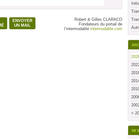
Initi
Tran
Robert & Gilles CLARACO
Tran
ENVOYER
Fondateurs du portail de
MÉ
UN MAIL
Autr
l’intermodalité
intermodalite.com
ARC
2026
2022
2018
2014
2010
2006
2002
< 20
NE