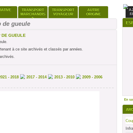
TIATIVE
TRANSPORT
TRANSPORT
AUTRE
A
MARCHANDIS
VOYAGEUR
ORIGINE
F
E
 de gueule
ES
P DE GUEULE
eule.
rtenant à ce site archivés et classés par années.
archivés.
2021 - 2018
2017 - 2014
2013 - 2010
2009 - 2006
En sav
AR
Coup
Infr