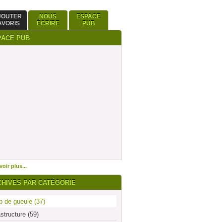
JOUTER
NOUS
ESPACE
AVORIS
ÉCRIRE
PUB
PACE PUB
oir plus...
CHIVES PAR CATÉGORIE
 de gueule (37)
astructure (59)