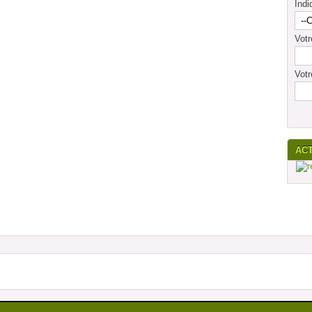
Indi
Vot
Votr
AC