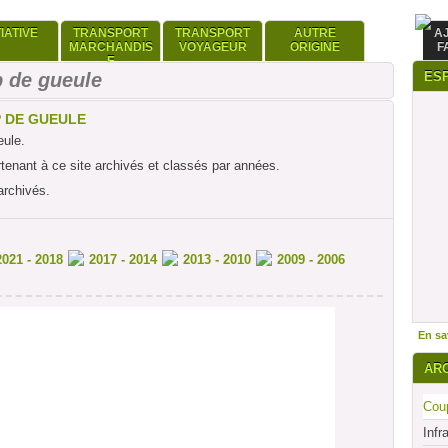
TIATIVE
TRANSPORT
TRANSPORT
AUTRE
A
MARCHANDIS
VOYAGEUR
ORIGINE
F
E
 de gueule
ES
P DE GUEULE
eule.
rtenant à ce site archivés et classés par années.
archivés.
2021 - 2018
2017 - 2014
2013 - 2010
2009 - 2006
En sav
AR
Coup
Infr