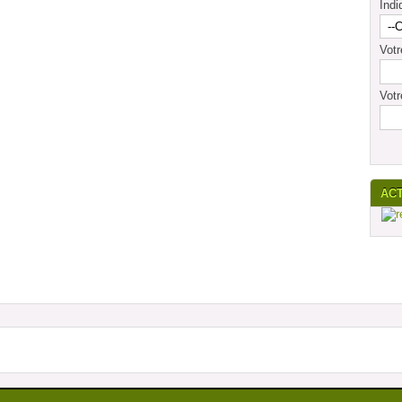
Indi
Vot
Votr
AC