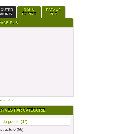
JOUTER
NOUS
ESPACE
AVORIS
ÉCRIRE
PUB
PACE PUB
oir plus...
CHIVES PAR CATÉGORIE
 de gueule (37)
astructure (59)