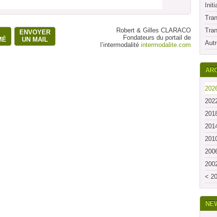
Initi
Tran
Robert & Gilles CLARACO
Tran
ENVOYER
Fondateurs du portail de
MÉ
UN MAIL
Autr
l’intermodalité
intermodalite.com
ARC
2026
2022
2018
2014
2010
2006
2002
< 20
NE