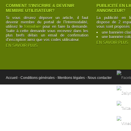
COMMENT S'INSCRIRE & DEVENIR
PUBLICITÉ EN L
MEMBRE UTILISATEUR?
ANNONCEUR?
Si vous désirez déposer un article, il faut
La publicité en l
devenir membre du portail de l’Intermodalité,
dispose de 2 espac
utilisez le
formulaire
pour en faire la demande.
vous sont proposés 
Suite à cette demande vous recevrez dans les
une bannière cla
plus brefs délais un email de confirmation
une bannière col
d’inscription ainsi que vos codes utilisateur.
EN SAVOIR PLUS
EN SAVOIR PLUS
Accueil -
Conditions générales -
Mentions légales -
Nous contacter