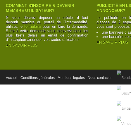
COMMENT S'INSCRIRE & DEVENIR
PUBLICITÉ EN L
MEMBRE UTILISATEUR?
ANNONCEUR?
Si vous désirez déposer un article, il faut
La publicité en l
devenir membre du portail de l’Intermodalité,
dispose de 2 espac
utilisez le
formulaire
pour en faire la demande.
vous sont proposés 
Suite à cette demande vous recevrez dans les
une bannière cla
plus brefs délais un email de confirmation
une bannière col
d’inscription ainsi que vos codes utilisateur.
EN SAVOIR PLUS
EN SAVOIR PLUS
Accueil -
Conditions générales -
Mentions légales -
Nous contacter