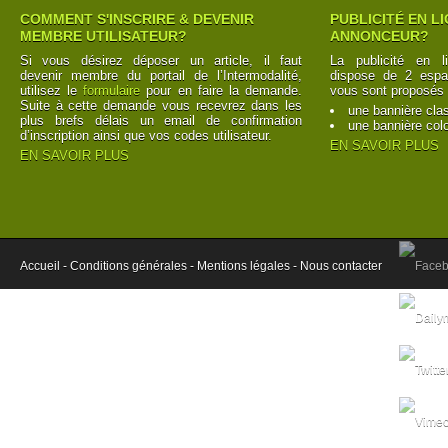
COMMENT S'INSCRIRE & DEVENIR
PUBLICITÉ EN L
MEMBRE UTILISATEUR?
ANNONCEUR?
Si vous désirez déposer un article, il faut
La publicité en l
devenir membre du portail de l’Intermodalité,
dispose de 2 espac
utilisez le
formulaire
pour en faire la demande.
vous sont proposés 
Suite à cette demande vous recevrez dans les
une bannière cla
plus brefs délais un email de confirmation
une bannière col
d’inscription ainsi que vos codes utilisateur.
EN SAVOIR PLUS
EN SAVOIR PLUS
Accueil -
Conditions générales -
Mentions légales -
Nous contacter