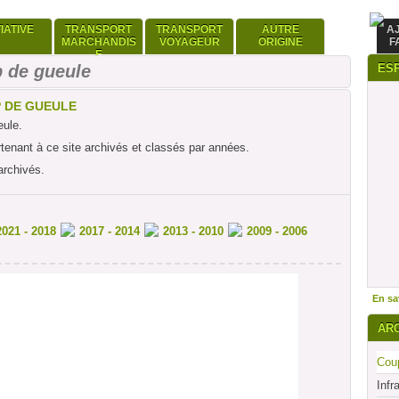
TIATIVE
TRANSPORT
TRANSPORT
AUTRE
A
MARCHANDIS
VOYAGEUR
ORIGINE
F
E
 de gueule
ES
P DE GUEULE
eule.
rtenant à ce site archivés et classés par années.
archivés.
2021 - 2018
2017 - 2014
2013 - 2010
2009 - 2006
En sav
AR
Coup
Infr