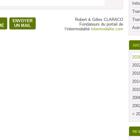
Initi
Tran
Robert & Gilles CLARACO
Tran
ENVOYER
Fondateurs du portail de
MÉ
UN MAIL
Autr
l’intermodalité
intermodalite.com
ARC
2026
2022
2018
2014
2010
2006
2002
< 20
NE