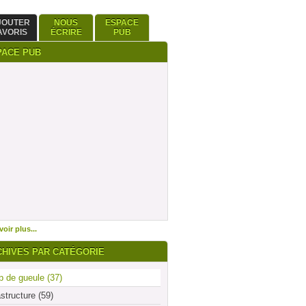
JOUTER
NOUS
ESPACE
AVORIS
ÉCRIRE
PUB
PACE PUB
oir plus...
CHIVES PAR CATÉGORIE
 de gueule (37)
astructure (59)