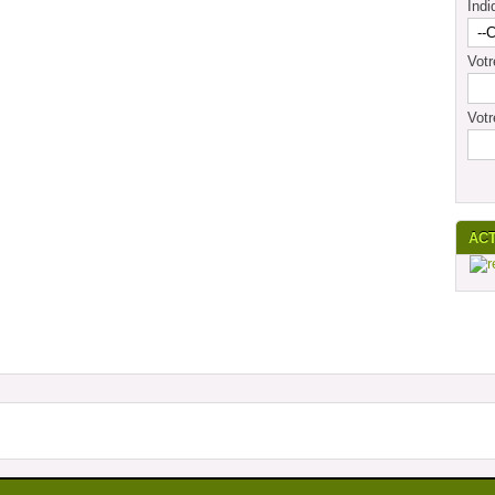
Indi
Vot
Votr
AC