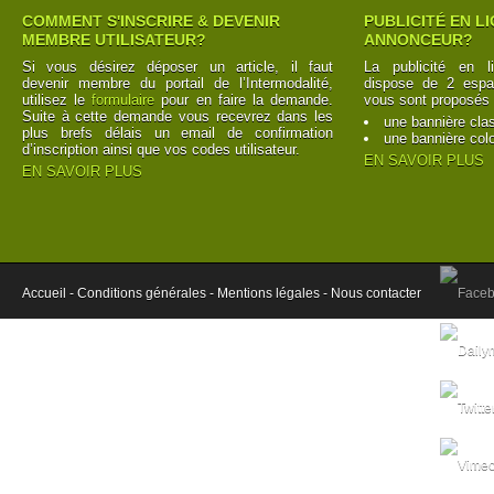
COMMENT S'INSCRIRE & DEVENIR
PUBLICITÉ EN L
MEMBRE UTILISATEUR?
ANNONCEUR?
Si vous désirez déposer un article, il faut
La publicité en l
devenir membre du portail de l’Intermodalité,
dispose de 2 espac
utilisez le
formulaire
pour en faire la demande.
vous sont proposés 
Suite à cette demande vous recevrez dans les
une bannière cla
plus brefs délais un email de confirmation
une bannière col
d’inscription ainsi que vos codes utilisateur.
EN SAVOIR PLUS
EN SAVOIR PLUS
Accueil -
Conditions générales -
Mentions légales -
Nous contacter