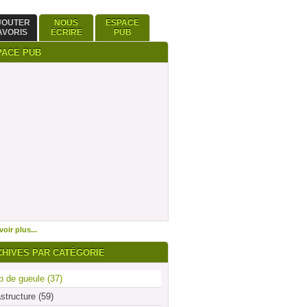
JOUTER
NOUS
ESPACE
AVORIS
ÉCRIRE
PUB
PACE PUB
oir plus...
CHIVES PAR CATÉGORIE
 de gueule (37)
astructure (59)