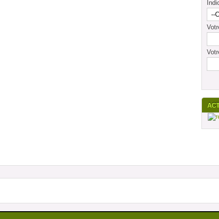
Indi
Vot
Votr
AC