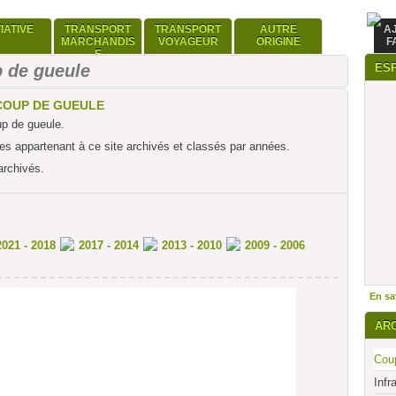
TIATIVE
TRANSPORT
TRANSPORT
AUTRE
A
MARCHANDIS
VOYAGEUR
ORIGINE
F
E
 de gueule
ES
COUP DE GUEULE
up de gueule.
cles appartenant à ce site archivés et classés par années.
archivés.
2021 - 2018
2017 - 2014
2013 - 2010
2009 - 2006
En sav
AR
Coup
Infr