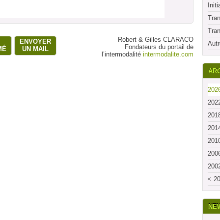
Initi
Tran
Tran
Robert & Gilles CLARACO
ENVOYER
Autr
Fondateurs du portail de
MÉ
UN MAIL
l’intermodalité
intermodalite.com
ARC
2026
2022
2018
2014
2010
2006
2002
< 20
NE