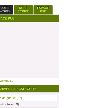
JOUTER
NOUS
ESPACE
AVORIS
ÉCRIRE
PUB
PACE PUB
oir plus...
CHIVES PAR CATÉGORIE
 de gueule (37)
astructure (59)