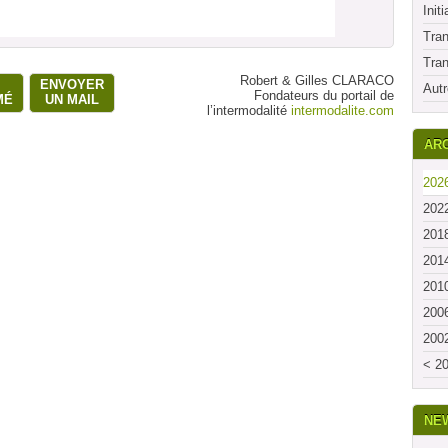
Initi
Tran
Tran
Robert & Gilles CLARACO
ENVOYER
Autr
Fondateurs du portail de
MÉ
UN MAIL
l’intermodalité
intermodalite.com
ARC
2026
2022
2018
2014
2010
2006
2002
< 20
NE