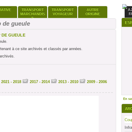
TIATIVE
TRANSPORT
TRANSPORT
AUTRE
A
MARCHANDIS
VOYAGEUR
ORIGINE
F
E
 de gueule
ES
P DE GUEULE
eule.
rtenant à ce site archivés et classés par années.
archivés.
2021 - 2018
2017 - 2014
2013 - 2010
2009 - 2006
En sav
AR
Coup
Infr