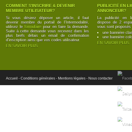
COMMENT S'INSCRIRE & DEVENIR
PUBLICITÉ EN L
MEMBRE UTILISATEUR?
ANNONCEUR?
Si vous désirez déposer un article, il faut
La publicité en l
devenir membre du portail de l’Intermodalité,
dispose de 2 espac
utilisez le
formulaire
pour en faire la demande.
vous sont proposés 
Suite à cette demande vous recevrez dans les
une bannière cla
plus brefs délais un email de confirmation
une bannière col
d’inscription ainsi que vos codes utilisateur.
EN SAVOIR PLUS
EN SAVOIR PLUS
Accueil -
Conditions générales -
Mentions légales -
Nous contacter