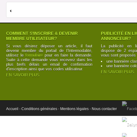
COMMENT S'INSCRIRE & DEVENIR
PUBLICITÉ EN L
MEMBRE UTILISATEUR?
ANNONCEUR?
Si vous désirez déposer un article, il faut
La publicité en l
devenir membre du portail de l’Intermodalité,
dispose de 2 espac
utilisez le
formulaire
pour en faire la demande.
vous sont proposés 
Suite à cette demande vous recevrez dans les
une bannière cla
plus brefs délais un email de confirmation
une bannière col
d’inscription ainsi que vos codes utilisateur.
EN SAVOIR PLUS
EN SAVOIR PLUS
Accueil -
Conditions générales -
Mentions légales -
Nous contacter