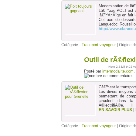
Modernisation de lâ
Lâ€™axe POLT est un
lâ€™AriÃ¨ge en fait 
Cet axe de desserte
Languedoc Roussill
http://www.claraco
Catégorie :
Transport voyageur
| Origine de
Outil de rÃ©flex
02
sept
Note
2.83
/5 (
402 v
Posté par
intermodalite.com
,
Câ€™est le transport 
Les divers moyens d
permettant de comp
circulent dans la
Ã©lectrifiÃ©e. I
EN SAVOIR PLUS
|
Catégorie :
Transport voyageur
| Origine de