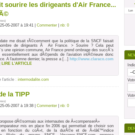
 sourire les dirigeants d'Air France...
Lun
tÃ©
otes
)
 25-05-2007 à 19:41 |
Commenter
|
nb: 0
date me disait rÃ©cemment que la politique de la SNCF faisait
 nombre de dirigeants Ã Air France. > Sourire ? Cela peut
rÃ¨s une opinion commune, Air France prend ombrage des succÃ¨s
essentiellement aux dÃ©pends de l'aviation intÃ©rieure donc
NE
ce. A l'automne dernier, la presse a
[...]
http://www.claraco.com
|
LIRE L'ARTICLE
Indi
 l'article :
intermodalite.com
Vot
 de la TIPP
Votr
otes
)
 25-05-2007 à 19:38 |
Commenter
|
nb: 0
ropose dÃ©sormais aux internautes de Â«compenserÂ»
parateur mis en place fin 2006 qui permettait de choisir son
DE
 en fonction du coÃ»t, de la durÃ©e et de Â«lâ€™indice
 la filiale du groupe SNCF, Voyages-SNCF.com propose