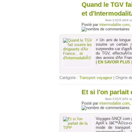
Quand le TGV fait
25
mai
et d'Intermodali
Note
2.61
/5 (
424 v
Posté par
intermodalite.com
,
> Un ami de longue 
sourire un certain
surprendre car d'ap
du TGV, effectuÃ©s 
des avions d'Air Fran
|
EN SAVOIR PLUS
Catégorie :
Transport voyageur
| Origine de
Et si l'on parlait
25
mai
Note
2.61
/5 (
451 v
Posté par
intermodalite.com
,
Voyages-SNCF.com p
AprÃ¨s lâ€™Ã©co-com
mode de transport
environnementÂ»,