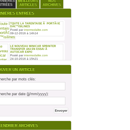
RNIÈRES
MEILLEURS
NOS
NTRÉES
ARTICLES
ARCHIVES
RNIÈRES ENTRÉES
TOUTE LA TARENTAISE Ã PORTÃ©E
DÂ€™ISILINES
Posté par
intermodalite.com
09-12-2016 à 14h14
LE NOUVEAU MINICAR SPRINTER
TRANSFER 4X4 EN ESSAI Ã
AUTOCAR EXPO
Posté par
intermodalite.com
24-10-2016 à 15h21
OUVER UN ARTICLE
erche par mots clés:
REMISE DES SIX PREMIERS INTOURO
erche par date (jj/mm/yyyy):
MERCEDES-BENZ ASSEMBLÃ©S SUR
LE SITE DAIMLER BUSES DE LIGNY-
EN-BARRO
Posté par
intermodalite.com
28-09-2016 à 17h19
LENDRIER ARCHIVES