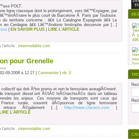
DE
E
€™axe POLT.
e ligne classique dont le prolongement, vers lâ€™Espagne, par
DE
lâ€™itinÃ©raire le plus court de Barcelone Ã Paris par Toulouse.
 du territoire concerne : â€¢ La Catalogne Espagnole â€¢ Le
on en Cerdagne â€¢ Lâ€™Andorre limitrophe desservie par
[...]
.com
|
EN SAVOIR PLUS
|
LIRE L'ARTICLE
 l'article :
intermodalite.com
ion pour Grenelle
otes
)
 02-09-2008 à 12:27 |
Commenter
|
nb: 0
TR
Rech
collectif qui doit Ãªtre promu et non le ferroviaire aveuglÃ©ment.
e transport diesel ont Ã©tÃ© hiÃ©rarchisÃ©s dans un tableau
rendre les enjeux. Ces moyens de transports sont ceux qui
Rech
 France rurale, souvent dÃ©pourvue de ligne ferroviaire
l retrace Ã©galement
[...]
http://www.claraco.com
|
LIRE L'ARTICLE
 l'article :
intermodalite.com
CA