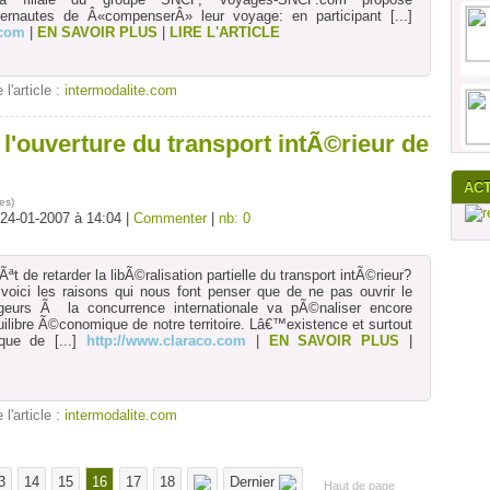
ernautes de Â«compenserÂ» leur voyage: en participant
[...]
.com
|
EN SAVOIR PLUS
|
LIRE L'ARTICLE
 l'article :
intermodalite.com
l'ouverture du transport intÃ©rieur de
AC
es
)
 24-01-2007 à 14:04 |
Commenter
|
nb: 0
Ãªt de retarder la libÃ©ralisation partielle du transport intÃ©rieur?
voici les raisons qui nous font penser que de ne pas ouvrir le
urs Ã la concurrence internationale va pÃ©naliser encore
ibre Ã©conomique de notre territoire. Lâ€™existence et surtout
ique de
[...]
http://www.claraco.com
|
EN SAVOIR PLUS
|
 l'article :
intermodalite.com
3
14
15
16
17
18
Dernier
Haut de page