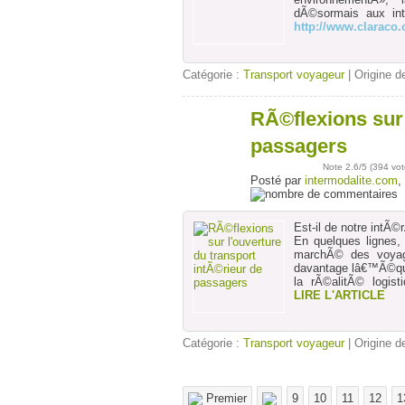
dÃ©sormais aux int
http://www.claraco
Catégorie :
Transport voyageur
| Origine de
RÃ©flexions sur 
24
janv
passagers
Note
2.6
/5 (
394 vot
Posté par
intermodalite.com
,
Est-il de notre intÃ©r
En quelques lignes, 
marchÃ© des voyage
davantage lâ€™Ã©quil
la rÃ©alitÃ© logist
LIRE L'ARTICLE
Catégorie :
Transport voyageur
| Origine de
Premier
9
10
11
12
1