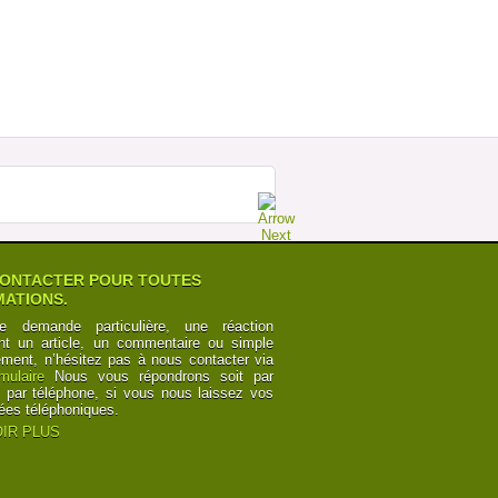
MEGABUS : LA FORCE DE LA RAISON
SUR ESPAGNE Â€“ ROYAUME UNI
Postée par
TourdeCarol
07-07-2014 à 19h35
POURQUOI LES CHEMINOTS SONT
OBLIGÃ©S DE CÃ©DER
Postée par
Numbers
12-06-2014 à 10h24
CANAL DU MIDI ET CANAL DES DEUX
MERS : POINTS DE VUE
Postée par
y6Z2bRk2nKB
03-06-2014 à 00h21
CANAL DU MIDI ET CANAL DES DEUX
MERS : POINTS DE VUE
Postée par
y6Z2bRk2nKB
03-06-2014 à 00h21
ONTACTER POUR TOUTES
ATIONS.
e demande particulière, une réaction
nt un article, un commentaire ou simple
ement, n’hésitez pas à nous contacter via
rmulaire
Nous vous répondrons soit par
t par téléphone, si vous nous laissez vos
ées téléphoniques.
IR PLUS