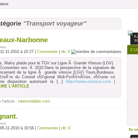
ateur.
atégorie
"Transport voyageur"
A
deaux-Narbonne
F
otes
)
ES
 11-11-2010 à 10:27 |
Commenter
|
nb: 0
ts, Malvy plaide pour le TGV sur Ligne Ã Grande Vitesse (LGV).
 Economies nov. 8. 2010 Dans la perspective de la signature de
ancement de la ligne Ã grande vitesse (LGV) Tours-Bordeaux,
©niÃ¨re du Conseil rÃ©gional Midi-PyrÃ©nÃ©es, rÃ©unie ce
e disposition autorisant la
[...]
http://www.claraco.com
|
LIRE L'ARTICLE
 l'article :
intermodalite.com
gnant.
otes
)
 05-11-2010 à 10:56 |
Commenter
|
nb: 0
En sav