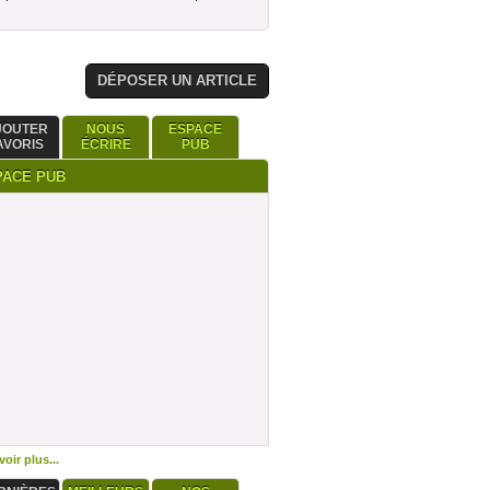
DÉPOSER UN ARTICLE
JOUTER
NOUS
ESPACE
AVORIS
ÉCRIRE
PUB
PACE PUB
oir plus...