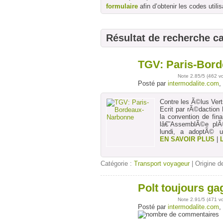
formulaire
afin d’obtenir les codes utilis
Résultat de recherche c
TGV: Paris-Bor
11
nov
Note
2.85
/5 (
462 v
Posté par
intermodalite.com
,
Contre les Ã©lus Ver
Ecrit par rÃ©daction
la convention de fin
lâ€˜AssemblÃ©e plÃ
lundi, a adoptÃ© un
EN SAVOIR PLUS
|
Catégorie :
Transport voyageur
| Origine de
Polt toujours ga
05
nov
Note
2.91
/5 (
471 v
Posté par
intermodalite.com
,