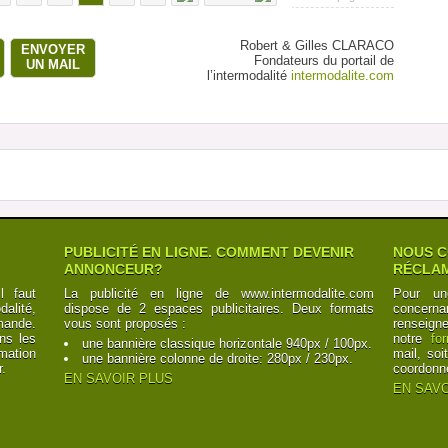
Robert & Gilles CLARACO
ENVOYER
Fondateurs du portail de
UN MAIL
l’intermodalité
intermodalite.com
PUBLICITÉ EN LIGNE. COMMENT DEVENIR
NOUS C
ANNONCEUR?
RÉCLAM
l faut
La publicité en ligne de www.intermodalite.com
Pour un
alité,
dispose de 2 espaces publicitaires. Deux formats
concerna
mande.
vous sont proposés :
renseign
ns les
notre
fo
une bannière classique horizontale 940px / 100px.
mation
mail, soi
une bannière colonne de droite: 280px / 230px.
r.
coordonn
EN SAVOIR PLUS
EN SAVO