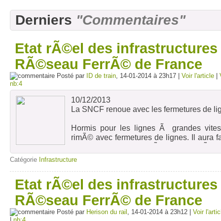
Derniers
"Commentaires"
Etat rÃ©el des infrastructures 
RÃ©seau FerrÃ© de France
Posté par
ID de train
, 14-01-2014 à 23h17 |
Voir l'article
|
nb:4
10/12/2013
La SNCF renoue avec les fermetures de li
Hormis pour les lignes Ã grandes vit
rimÃ© avec fermetures de lignes. Il aura 
2000, et plus particuliÃ¨rement la rÃ©
2002, pour enrayer cette inexorable tend
Catégorie
Infrastructure
mÃªme que certaines lignes, plus ou
rÃ©servÃ©es Ã un trafic fret de plus en 
Etat rÃ©el des infrastructures 
Ã©tÃ© rÃ©activÃ©es. Restaurer le rail e
possible. De nombreux Conseils RÃ©gion
RÃ©seau FerrÃ© de France
sâ€™Ã©taient dâ€™ailleurs saisis de 
Posté par
dÃ©marquer dâ€™une politique nationale
Herison du rail
, 14-01-2014 à 23h12 |
Voir l'artic
|
nb:4