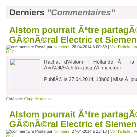
Derniers
"Commentaires"
Alstom pourrait Ãªtre partagÃ
GÃ©nÃ©ral Electric et Sieme
Posté par
Numbers
, 28-04-2014 à 00h39 |
Voir l'article
|
V
nb:7
Rachat d'Alstom : Hollande Ã la 
Â«rÃ©flÃ©chitÂ» jusqu'Ã mercredi
PubliÃ© le 27.04.2014, 13h06 | Mise Ã jou
leparisien.fr
Catégorie
Coup de gueule
FranÃ§ois Hollande a rÃ©uni ce diman
Premier ministre, Manuel Valls, ainsi 
Alstom pourrait Ãªtre partagÃ
Montebourg et SÃ©golÃ¨ne Royal au suj
indiquÃ© la prÃ©sidence de la 
GÃ©nÃ©ral Electric et Sieme
communiquÃ©.
Posté par
Numbers
, 27-04-2014 à 23h13 |
Voir l'article
|
V
nb:7