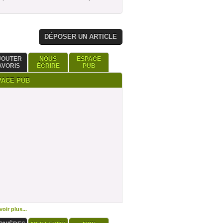
DÉPOSER UN ARTICLE
JOUTER
NOUS
ESPACE
AVORIS
ÉCRIRE
PUB
PACE PUB
oir plus...