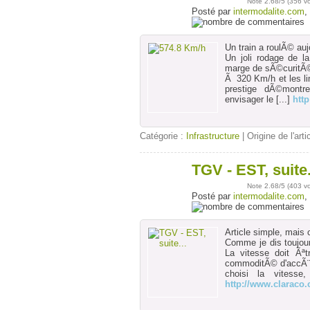
avr
Note
2.68
/5 (
356 v
Posté par
intermodalite.com
,
Un train a roulÃ© au
Un joli rodage de l
marge de sÃ©curitÃ©
Ã 320 Km/h et les li
prestige dÃ©montr
envisager le
[...]
htt
Catégorie :
Infrastructure
| Origine de l'arti
TGV - EST, suite.
22
mars
Note
2.68
/5 (
403 v
Posté par
intermodalite.com
,
Article simple, mais 
Comme je dis toujours
La vitesse doit Ãª
commoditÃ© d'accÃ¨s,
choisi la vitess
http://www.claraco