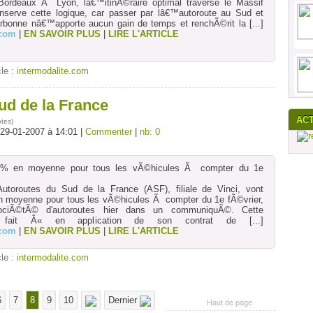
 Bordeaux Ã Lyon, lâ€™itinÃ©raire optimal traverse le Massif
onserve cette logique, car passer par lâ€™autoroute au Sud et
rbonne nâ€™apporte aucun gain de temps et renchÃ©rit la
[...]
.com
|
EN SAVOIR PLUS
|
LIRE L'ARTICLE
cle :
intermodalite.com
ud de la France
AC
otes
)
 29-01-2007 à 14:01 |
Commenter
|
nb: 0
 % en moyenne pour tous les vÃ©hicules Ã compter du 1e
toroutes du Sud de la France (ASF), filiale de Vinci, vont
 moyenne pour tous les vÃ©hicules Ã compter du 1e fÃ©vrier,
ciÃ©tÃ© d'autoroutes hier dans un communiquÃ©. Cette
e fait Â« en application de son contrat de
[...]
.com
|
EN SAVOIR PLUS
|
LIRE L'ARTICLE
cle :
intermodalite.com
6
7
8
9
10
Dernier
Haut de page