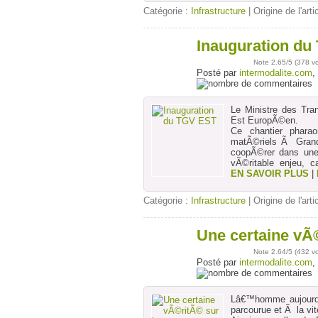
Catégorie :
Infrastructure
| Origine de l'arti
Inauguration du
15
mars
Note
2.65
/5 (
378 v
Posté par
intermodalite.com
,
Le Ministre des Tra
Est EuropÃ©en.
Ce chantier pharao
matÃ©riels Ã Grand
coopÃ©rer dans une
vÃ©ritable enjeu, c
EN SAVOIR PLUS
|
Catégorie :
Infrastructure
| Origine de l'arti
Une certaine vÃ
31
janv
Note
2.64
/5 (
432 v
Posté par
intermodalite.com
,
Lâ€™homme aujourdâ
parcourue et Ã la vi