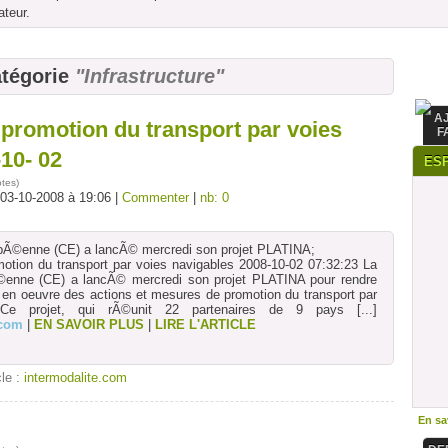
ateur.
atégorie
"Infrastructure"
A
 promotion du transport par voies
F
10- 02
ES
otes
)
 03-10-2008 à 19:06 |
Commenter
|
nb: 0
Ã©enne (CE) a lancÃ© mercredi son projet PLATINA;
motion du transport par voies navigables 2008-10-02 07:32:23 La
enne (CE) a lancÃ© mercredi son projet PLATINA pour rendre
e en oeuvre des actions et mesures de promotion du transport par
 Ce projet, qui rÃ©unit 22 partenaires de 9 pays
[...]
.com
|
EN SAVOIR PLUS
|
LIRE L'ARTICLE
cle :
intermodalite.com
En sav