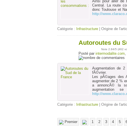
Ainsi pour aller de
Central. La route c
donc Toulouse et Na
http://www.claraco
Catégorie :
Infrastructure
| Origine de l'arti
Autoroutes du S
29
janv
Note
2.84
/5 (
462 v
Posté par
intermodalite.com
,
Augmentation de 2
fÃ©vrier.
Les pÃ©ages des Au
augmenter de 2 % en
a annoncÃ© la so
augmentation s
http://www.claraco
Catégorie :
Infrastructure
| Origine de l'arti
Premier
1
2
3
4
5