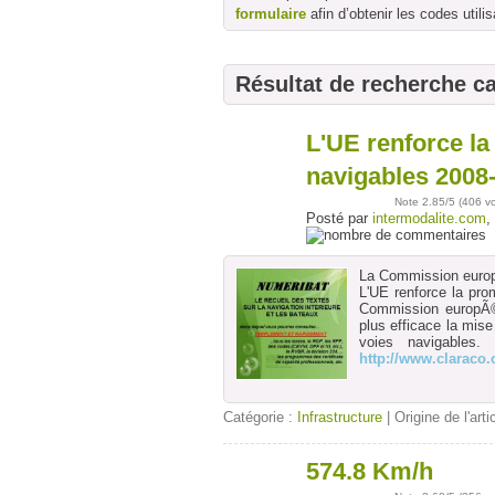
formulaire
afin d’obtenir les codes utilis
Résultat de recherche c
L'UE renforce la
03
oct
navigables 2008-
Note
2.85
/5 (
406 v
Posté par
intermodalite.com
,
La Commission europ
L'UE renforce la pro
Commission europÃ©
plus efficace la mis
voies navigables.
http://www.claraco
Catégorie :
Infrastructure
| Origine de l'arti
574.8 Km/h
03