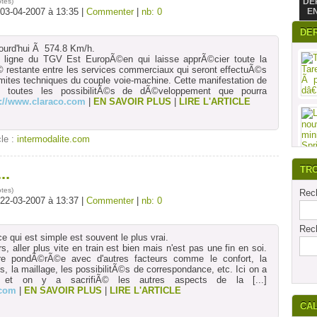
DE
otes
)
 03-04-2007 à 13:35 |
Commenter
|
nb: 0
E
DE
jourd'hui Ã 574.8 Km/h.
a ligne du TGV Est EuropÃ©en qui laisse apprÃ©cier toute la
 restante entre les services commerciaux qui seront effectuÃ©s
mites techniques du couple voie-machine. Cette manifestation de
e toutes les possibilitÃ©s de dÃ©veloppement que pourra
p://www.claraco.com
|
EN SAVOIR PLUS
|
LIRE L'ARTICLE
cle :
intermodalite.com
TR
..
otes
)
Rech
 22-03-2007 à 13:37 |
Commenter
|
nb: 0
Rech
ce qui est simple est souvent le plus vrai.
, aller plus vite en train est bien mais n'est pas une fin en soi.
tre pondÃ©rÃ©e avec d'autres facteurs comme le confort, la
 la maillage, les possibilitÃ©s de correspondance, etc. Ici on a
e, et on y a sacrifiÃ© les autres aspects de la
[...]
.com
|
EN SAVOIR PLUS
|
LIRE L'ARTICLE
CA