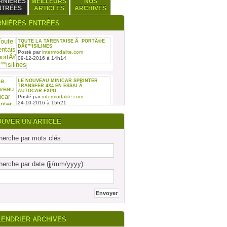
RNIÈRES
MEILLEURS
NOS
NTRÉES
ARTICLES
ARCHIVES
RNIÈRES ENTRÉES
TOUTE LA TARENTAISE Ã PORTÃ©E
DÂ€™ISILINES
Posté par
intermodalite.com
09-12-2016 à 14h14
LE NOUVEAU MINICAR SPRINTER
TRANSFER 4X4 EN ESSAI Ã
AUTOCAR EXPO
Posté par
intermodalite.com
24-10-2016 à 15h21
OUVER UN ARTICLE
erche par mots clés:
REMISE DES SIX PREMIERS INTOURO
erche par date (jj/mm/yyyy):
MERCEDES-BENZ ASSEMBLÃ©S SUR
LE SITE DAIMLER BUSES DE LIGNY-
EN-BARRO
Posté par
intermodalite.com
28-09-2016 à 17h19
LENDRIER ARCHIVES