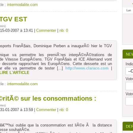
cle :
intermodalite.com
Lun
 TGV EST
otes
)
 15-03-2007 à 13:41 |
Commenter
|
nb: 0
nsports FranÃ§ais, Dominique Perben a inaugurÃ© hier le TGV
NE
nique va permettre les premiÃ¨res interpÃ©nÃ©trations de
e Vitesse EuropÃ©ens. TGV FranÃ§ais et ICE Allemand vont
 desserte rapprochant les EuropÃ©ens. Cette desserte est un
Indi
ar elle va permettre de tester
[...]
http://www.claraco.com
|
LIRE L'ARTICLE
Vot
cle :
intermodalite.com
Votr
©ritÃ© sur les consommations :
otes
)
 31-01-2007 à 13:59 |
Commenter
|
nb: 0
€™hui oublie que la consommation est liÃ©e Ã la distance
DE
tesse souhaitÃ©e.