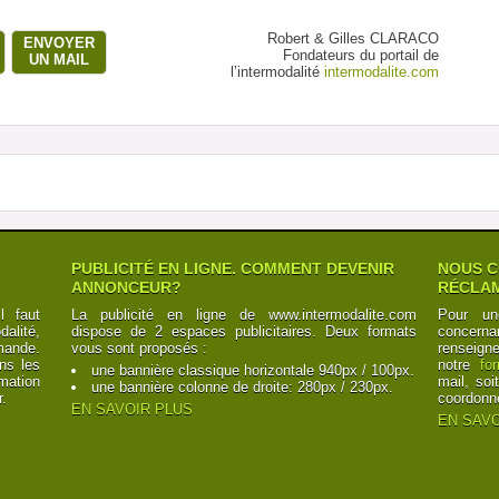
Robert & Gilles CLARACO
ENVOYER
Fondateurs du portail de
UN MAIL
l’intermodalité
intermodalite.com
PUBLICITÉ EN LIGNE. COMMENT DEVENIR
NOUS C
ANNONCEUR?
RÉCLAM
l faut
La publicité en ligne de www.intermodalite.com
Pour un
alité,
dispose de 2 espaces publicitaires. Deux formats
concerna
mande.
vous sont proposés :
renseign
ns les
notre
fo
une bannière classique horizontale 940px / 100px.
mation
mail, soi
une bannière colonne de droite: 280px / 230px.
r.
coordonn
EN SAVOIR PLUS
EN SAVO