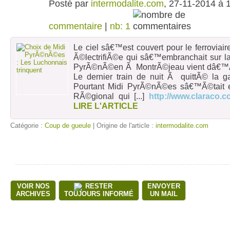
Posté par
intermodalite.com
, 27-11-2014 à 
commentaire
|
nb: 1
Le ciel sâ€™est couvert pour le ferrovia
Ã©lectrifiÃ©e qui sâ€™embranchait sur l
PyrÃ©nÃ©en Ã MontrÃ©jeau vient dâ€™Ãªt
Le dernier train de nuit Ã quittÃ© la 
Pourtant Midi PyrÃ©nÃ©es sâ€™Ã©tait 
RÃ©gional qui
[...]
http://www.claraco.
LIRE L'ARTICLE
Catégorie :
Coup de gueule
| Origine de l'article :
intermodalite.com
VOIR NOS
RESTER
ENVOYER
ARCHIVES
TOUJOURS INFORMÉ
UN MAIL