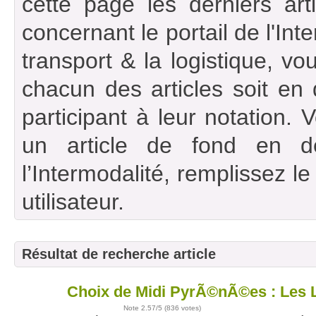
cette page les derniers art
concernant le portail de l'Int
transport & la logistique, vou
chacun des articles soit en
participant à leur notation. 
un article de fond en d
l’Intermodalité, remplissez l
utilisateur.
Résultat de recherche article
Choix de Midi PyrÃ©nÃ©es : Les 
27
nov
Note
2.57
/5 (
836 votes
)