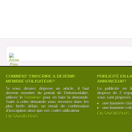
COMMENT S'INSCRIRE & DEVENIR
PUBLICITÉ EN L
MEMBRE UTILISATEUR?
ANNONCEUR?
Si vous désirez déposer un article, il faut
La publicité en l
devenir membre du portail de l’Intermodalité,
dispose de 2 espac
utilisez le
formulaire
pour en faire la demande.
vous sont proposés 
Suite à cette demande vous recevrez dans les
une bannière cla
plus brefs délais un email de confirmation
une bannière col
d’inscription ainsi que vos codes utilisateur.
EN SAVOIR PLUS
EN SAVOIR PLUS