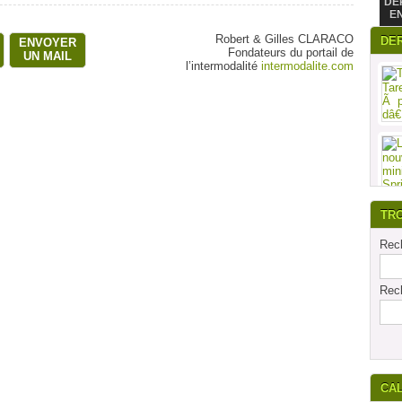
DE
E
Robert & Gilles CLARACO
DE
ENVOYER
Fondateurs du portail de
UN MAIL
l’intermodalité
intermodalite.com
TR
Rech
Rech
CA