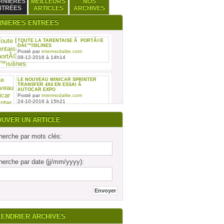
RNIÈRES
MEILLEURS
NOS
NTRÉES
ARTICLES
ARCHIVES
RNIÈRES ENTRÉES
TOUTE LA TARENTAISE Ã PORTÃ©E
DÂ€™ISILINES
Posté par
intermodalite.com
09-12-2016 à 14h14
LE NOUVEAU MINICAR SPRINTER
TRANSFER 4X4 EN ESSAI Ã
AUTOCAR EXPO
Posté par
intermodalite.com
24-10-2016 à 15h21
OUVER UN ARTICLE
erche par mots clés:
REMISE DES SIX PREMIERS INTOURO
erche par date (jj/mm/yyyy):
MERCEDES-BENZ ASSEMBLÃ©S SUR
LE SITE DAIMLER BUSES DE LIGNY-
EN-BARRO
Posté par
intermodalite.com
28-09-2016 à 17h19
LENDRIER ARCHIVES