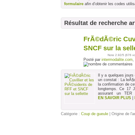
formulaire
afin d’obtenir les codes utilis
Résultat de recherche ar
FrÃ©dÃ©ric Cuvil
18
juil
SNCF sur la sell
Note
2.92
/5 (
676 v
Posté par
intermodalite.com
,
Il y a quelques jou
un constat : La leÃ
la confirmation de ce
longtemps. Ce 17 J
assurant un TER A
EN SAVOIR PLUS
|
Catégorie :
Coup de gueule
| Origine de l'a