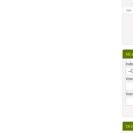
Lun
NE
Indi
Vot
Votr
DE