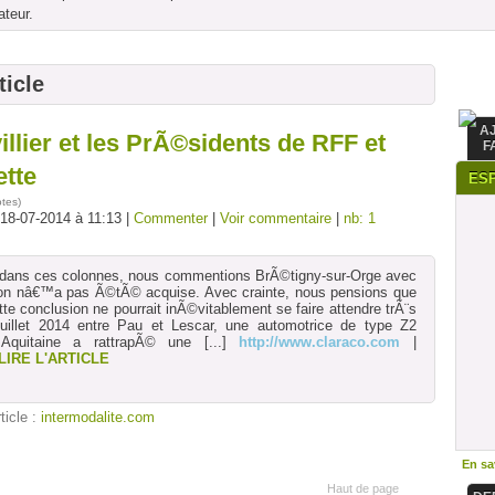
ateur.
ticle
A
lier et les PrÃ©sidents de RFF et
F
ette
ES
otes
)
 18-07-2014 à 11:13 |
Commenter
|
Voir commentaire
|
nb: 1
rs dans ces colonnes, nous commentions BrÃ©tigny-sur-Orge avec
§on nâ€™a pas Ã©tÃ© acquise. Avec crainte, nous pensions que
tte conclusion ne pourrait inÃ©vitablement se faire attendre trÃ¨s
uillet 2014 entre Pau et Lescar, une automotrice de type Z2
quitaine a rattrapÃ© une
[...]
http://www.claraco.com
|
LIRE L'ARTICLE
rticle :
intermodalite.com
En sav
Haut de page