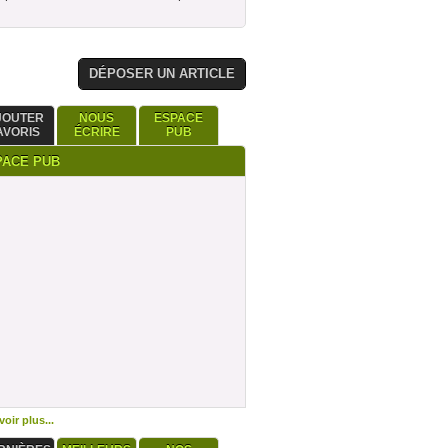
DÉPOSER UN ARTICLE
JOUTER
NOUS
ESPACE
AVORIS
ÉCRIRE
PUB
PACE PUB
oir plus...