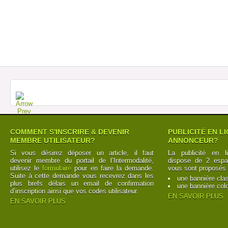
COMMENT S'INSCRIRE & DEVENIR
PUBLICITÉ EN L
MEMBRE UTILISATEUR?
ANNONCEUR?
Si vous désirez déposer un article, il faut
La publicité en l
devenir membre du portail de l’Intermodalité,
dispose de 2 espac
utilisez le
formulaire
pour en faire la demande.
vous sont proposés 
Suite à cette demande vous recevrez dans les
une bannière cla
plus brefs délais un email de confirmation
une bannière col
d’inscription ainsi que vos codes utilisateur.
EN SAVOIR PLUS
EN SAVOIR PLUS