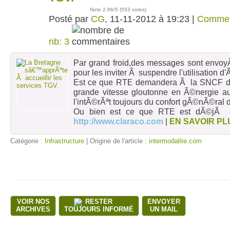
Note
2.86
/5 (
553 votes
)
Posté par
CG
, 11-11-2012 à 19:23 |
Commen
nb: 3
Par grand froid,des messages sont env
pour les inviter Ã suspendre l'utilisation 
Est ce que RTE demandera Ã la SNCF d
grande vitesse gloutonne en Ã©nergie au
l'intÃ©rÃªt toujours du confort gÃ©nÃ©ral
Ou bien est ce que RTE est dÃ©jÃ en
http://www.claraco.com
|
EN SAVOIR PL
Catégorie :
Infrastructure
| Origine de l'article :
intermodalite.com
VOIR NOS
RESTER
ENVOYER
ARCHIVES
TOUJOURS INFORMÉ
UN MAIL