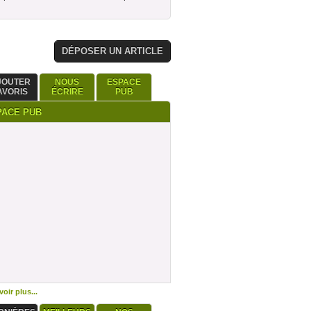
DÉPOSER UN ARTICLE
JOUTER
NOUS
ESPACE
AVORIS
ÉCRIRE
PUB
PACE PUB
oir plus...