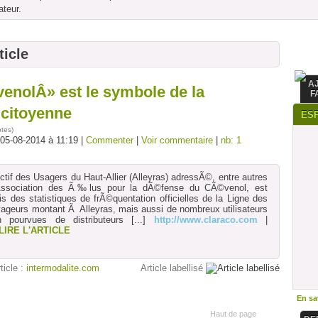
ateur.
ticle
A
enolÂ» est le symbole de la
F
 citoyenne
ES
otes
)
 05-08-2014 à 11:19 |
Commenter
|
Voir commentaire
|
nb: 1
tif des Usagers du Haut-Allier (Alleyras) adressÃ©, entre autres
'Association des Ã‰lus pour la dÃ©fense du CÃ©venol, est
s des statistiques de frÃ©quentation officielles de la Ligne des
geurs montant Ã Alleyras, mais aussi de nombreux utilisateurs
n pourvues de distributeurs
[...]
http://www.claraco.com
|
LIRE L'ARTICLE
rticle :
intermodalite.com
Article labellisé
En sav
Haut de page