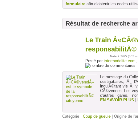
formulaire
afin d’obtenir les codes utilis
Résultat de recherche ar
Le Train Â«CÃ©v
05
août
responsabilitÃ©
Note
2.76
/5 (
663 v
Posté par
intermodalite.com
,
Le message du Collec
destinataires, Ã l
inquiÃ©tant vis Ã vi
CÃ©vennes. Les voya
d'autres gares, no
EN SAVOIR PLUS
|
Catégorie :
Coup de gueule
| Origine de l'a