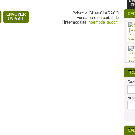
DE
E
Robert & Gilles CLARACO
DE
ENVOYER
Fondateurs du portail de
UN MAIL
l’intermodalité
intermodalite.com
TR
Rech
Rech
CA