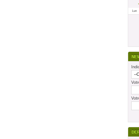
Lun
NE
Indi
Vot
Votr
DE