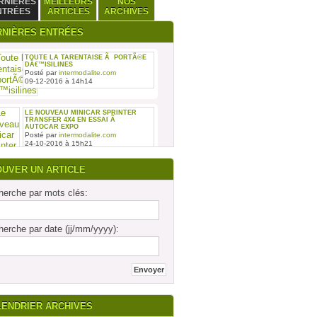
RNIÈRES
MEILLEURS
NOS
NTRÉES
ARTICLES
ARCHIVES
RNIÈRES ENTRÉES
TOUTE LA TARENTAISE Ã PORTÃ©E
DÂ€™ISILINES
Posté par
intermodalite.com
09-12-2016 à 14h14
LE NOUVEAU MINICAR SPRINTER
TRANSFER 4X4 EN ESSAI Ã
AUTOCAR EXPO
Posté par
intermodalite.com
24-10-2016 à 15h21
OUVER UN ARTICLE
erche par mots clés:
REMISE DES SIX PREMIERS INTOURO
erche par date (jj/mm/yyyy):
MERCEDES-BENZ ASSEMBLÃ©S SUR
LE SITE DAIMLER BUSES DE LIGNY-
EN-BARRO
Posté par
intermodalite.com
28-09-2016 à 17h19
LENDRIER ARCHIVES