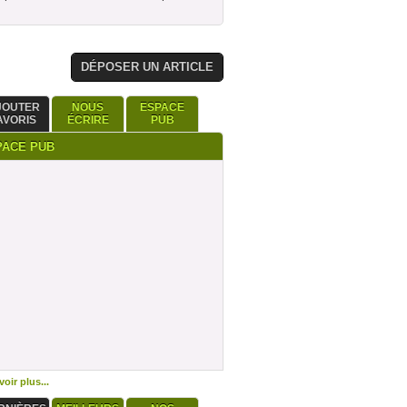
DÉPOSER UN ARTICLE
JOUTER
NOUS
ESPACE
AVORIS
ÉCRIRE
PUB
PACE PUB
oir plus...