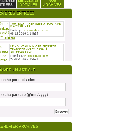
RNIÈRES
MEILLEURS
NOS
NTRÉES
ARTICLES
ARCHIVES
RNIÈRES ENTRÉES
TOUTE LA TARENTAISE Ã PORTÃ©E
DÂ€™ISILINES
Posté par
intermodalite.com
09-12-2016 à 14h14
LE NOUVEAU MINICAR SPRINTER
TRANSFER 4X4 EN ESSAI Ã
AUTOCAR EXPO
Posté par
intermodalite.com
24-10-2016 à 15h21
OUVER UN ARTICLE
erche par mots clés:
REMISE DES SIX PREMIERS INTOURO
erche par date (jj/mm/yyyy):
MERCEDES-BENZ ASSEMBLÃ©S SUR
LE SITE DAIMLER BUSES DE LIGNY-
EN-BARRO
Posté par
intermodalite.com
28-09-2016 à 17h19
LENDRIER ARCHIVES