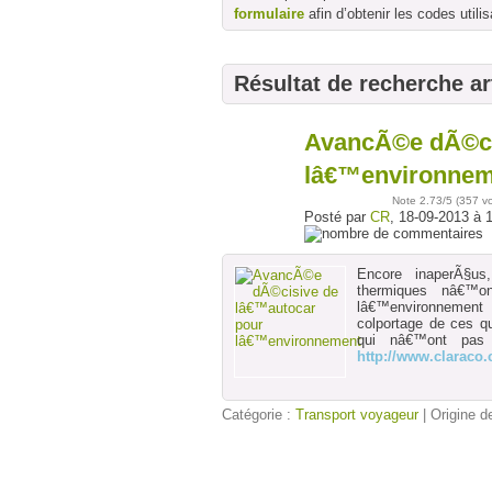
formulaire
afin d’obtenir les codes utilis
Résultat de recherche ar
AvancÃ©e dÃ©ci
18
sept
lâ€™environnem
Note
2.73
/5 (
357 v
Posté par
CR
, 18-09-2013 à 
Encore inaperÃ§us
thermiques nâ€™
lâ€™environnement
colportage de ces 
qui nâ€™ont pas
http://www.claraco
Catégorie :
Transport voyageur
| Origine de