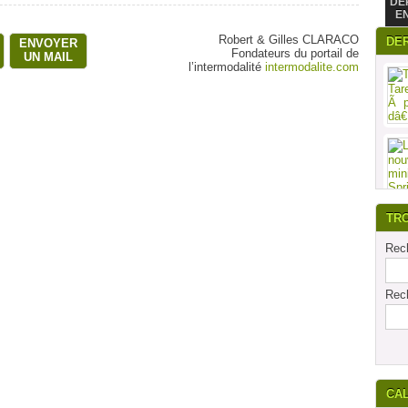
DE
E
Robert & Gilles CLARACO
DE
ENVOYER
Fondateurs du portail de
UN MAIL
l’intermodalité
intermodalite.com
TR
Rech
Rech
CA