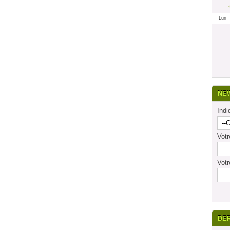
Lun
NE
Indi
Vot
Votr
DE