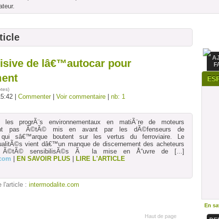
ateur.
ticle
A
sive de lâ€™autocar pour
F
ent
ES
otes
)
15:42 |
Commenter
|
Voir commentaire
|
nb: 1
, les progrÃ¨s environnementaux en matiÃ¨re de moteurs
ont pas Ã©tÃ© mis en avant par les dÃ©fenseurs de
 qui sâ€™arque boutent sur les vertus du ferroviaire. Le
qualitÃ©s vient dâ€™un manque de discernement des acheteurs
 Ã©tÃ© sensibilisÃ©s Ã la mise en Å“uvre de
[...]
.com
|
EN SAVOIR PLUS
|
LIRE L'ARTICLE
 l'article :
intermodalite.com
En sav
Haut de page