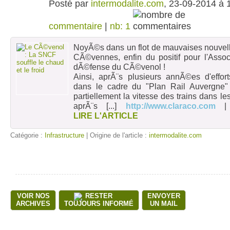
Posté par
intermodalite.com
, 23-09-2014 à 
commentaire
|
nb: 1
NoyÃ©s dans un flot de mauvaises nouvell
CÃ©vennes, enfin du positif pour l'Asso
dÃ©fense du CÃ©venol !
Ainsi, aprÃ¨s plusieurs annÃ©es d'effor
dans le cadre du "Plan Rail Auvergne" 
partiellement la vitesse des trains dans les 
aprÃ¨s
[...]
http://www.claraco.com
LIRE L'ARTICLE
Catégorie :
Infrastructure
| Origine de l'article :
intermodalite.com
VOIR NOS
RESTER
ENVOYER
ARCHIVES
TOUJOURS INFORMÉ
UN MAIL