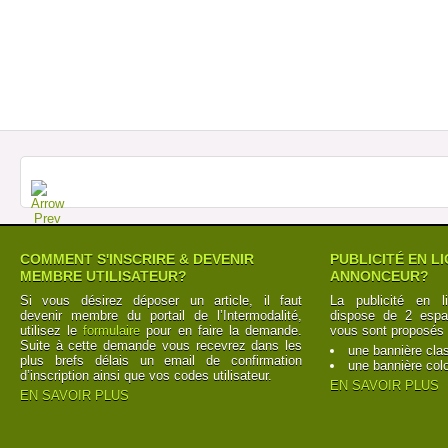
COMMENT S'INSCRIRE & DEVENIR
PUBLICITÉ EN L
MEMBRE UTILISATEUR?
ANNONCEUR?
Si vous désirez déposer un article, il faut
La publicité en l
devenir membre du portail de l’Intermodalité,
dispose de 2 espac
utilisez le
formulaire
pour en faire la demande.
vous sont proposés 
Suite à cette demande vous recevrez dans les
une bannière cla
plus brefs délais un email de confirmation
une bannière col
d’inscription ainsi que vos codes utilisateur.
EN SAVOIR PLUS
EN SAVOIR PLUS