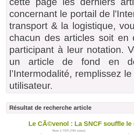
cette page les derniers art
concernant le portail de l'Int
transport & la logistique, vou
chacun des articles soit en
participant à leur notation. 
un article de fond en d
l’Intermodalité, remplissez l
utilisateur.
Résultat de recherche article
Le CÃ©venol : La SNCF souffle le c
23
sept
Note
2.75
/5 (
790 votes
)