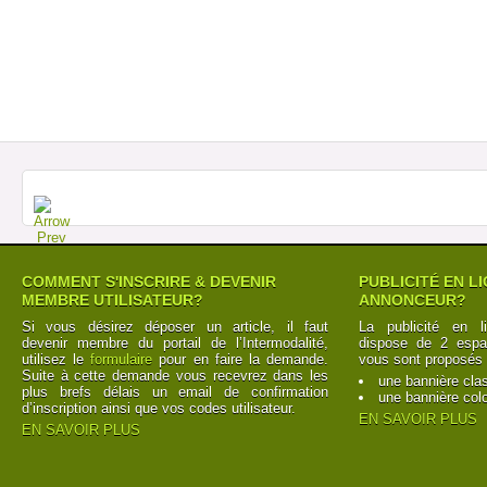
COMMENT S'INSCRIRE & DEVENIR
PUBLICITÉ EN L
MEMBRE UTILISATEUR?
ANNONCEUR?
Si vous désirez déposer un article, il faut
La publicité en l
devenir membre du portail de l’Intermodalité,
dispose de 2 espac
utilisez le
formulaire
pour en faire la demande.
vous sont proposés 
Suite à cette demande vous recevrez dans les
une bannière cla
plus brefs délais un email de confirmation
une bannière col
d’inscription ainsi que vos codes utilisateur.
EN SAVOIR PLUS
EN SAVOIR PLUS