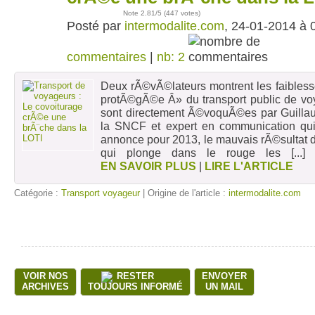
Note
2.81
/5 (
447 votes
)
Posté par
intermodalite.com
, 24-01-2014 à 
commentaires
|
nb: 2
Deux rÃ©vÃ©lateurs montrent les faibles
protÃ©gÃ©e Â» du transport public de voy
sont directement Ã©voquÃ©es par Guill
la SNCF et expert en communication qui
annonce pour 2013, le mauvais rÃ©sultat 
qui plonge dans le rouge les
[...
EN SAVOIR PLUS
|
LIRE L'ARTICLE
Catégorie :
Transport voyageur
| Origine de l'article :
intermodalite.com
VOIR NOS
RESTER
ENVOYER
ARCHIVES
TOUJOURS INFORMÉ
UN MAIL