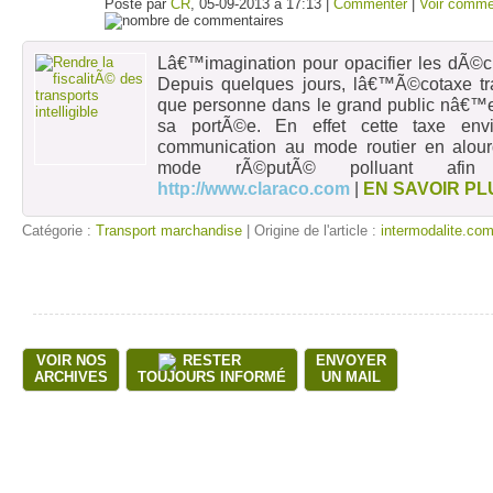
Posté par
CR
, 05-09-2013 à 17:13 |
Commenter
|
Voir comme
Lâ€™imagination pour opacifier les dÃ©ci
Depuis quelques jours, lâ€™Ã©cotaxe tra
que personne dans le grand public nâ€™
sa portÃ©e. En effet cette taxe env
communication au mode routier en alour
mode rÃ©putÃ© polluant afin
http://www.claraco.com
|
EN SAVOIR PL
Catégorie :
Transport marchandise
| Origine de l'article :
intermodalite.co
VOIR NOS
RESTER
ENVOYER
ARCHIVES
TOUJOURS INFORMÉ
UN MAIL