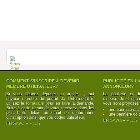
COMMENT S'INSCRIRE & DEVENIR
PUBLICITÉ EN L
MEMBRE UTILISATEUR?
ANNONCEUR?
Si vous désirez déposer un article, il faut
La publicité en l
devenir membre du portail de l’Intermodalité,
dispose de 2 espac
utilisez le
formulaire
pour en faire la demande.
vous sont proposés 
Suite à cette demande vous recevrez dans les
une bannière cla
plus brefs délais un email de confirmation
une bannière col
d’inscription ainsi que vos codes utilisateur.
EN SAVOIR PLUS
EN SAVOIR PLUS