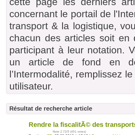
cette page les derniers art
concernant le portail de l'Int
transport & la logistique, vou
chacun des articles soit en
participant à leur notation. 
un article de fond en d
l’Intermodalité, remplissez l
utilisateur.
Résultat de recherche article
Rendre la fiscalitÃ© des transports
05
sept
Note
2.72
/5 (
451 votes
)