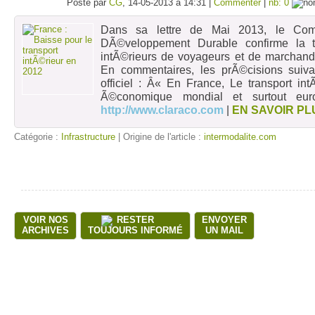
Posté par
CG
, 14-05-2013 à 14:31 |
Commenter
|
nb: 0
Dans sa lettre de Mai 2013, le Com
DÃ©veloppement Durable confirme la t
intÃ©rieurs de voyageurs et de marchand
En commentaires, les prÃ©cisions suiv
officiel : Â« En France, Le transport intÃ
Ã©conomique mondial et surtout eu
http://www.claraco.com
|
EN SAVOIR PL
Catégorie :
Infrastructure
| Origine de l'article :
intermodalite.com
VOIR NOS
RESTER
ENVOYER
ARCHIVES
TOUJOURS INFORMÉ
UN MAIL