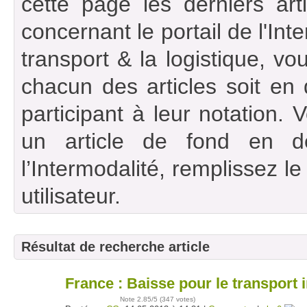
cette page les derniers art
concernant le portail de l'Int
transport & la logistique, vou
chacun des articles soit en
participant à leur notation. 
un article de fond en d
l’Intermodalité, remplissez l
utilisateur.
Résultat de recherche article
France : Baisse pour le transport 
14
mai
Note
2.85
/5 (
347 votes
)