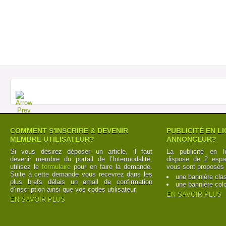
COMMENT S'INSCRIRE & DEVENIR
PUBLICITÉ EN L
MEMBRE UTILISATEUR?
ANNONCEUR?
Si vous désirez déposer un article, il faut
La publicité en l
devenir membre du portail de l’Intermodalité,
dispose de 2 espac
utilisez le
formulaire
pour en faire la demande.
vous sont proposés 
Suite à cette demande vous recevrez dans les
une bannière cla
plus brefs délais un email de confirmation
une bannière col
d’inscription ainsi que vos codes utilisateur.
EN SAVOIR PLUS
EN SAVOIR PLUS