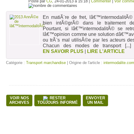
Posté par
CG
, 24-01-2013 à 15:18 |
Commenter
|
Voir comme
En matiÃ¨re de fret, lâ€™intermodalitÃ© 
bien intÃ©grÃ© dans le traitement 
Pourtant, si lâ€™intermodalitÃ© se re
lâ€™opinion comme une solution dâ€™aven
ou trÃ¨s mal utilisÃ©e par les acteurs d
Chacun des modes de transport
[...
EN SAVOIR PLUS
|
LIRE L'ARTICLE
Catégorie :
Transport marchandise
| Origine de l'article :
intermodalite.co
VOIR NOS
RESTER
ENVOYER
ARCHIVES
TOUJOURS INFORMÉ
UN MAIL