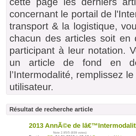
cette page les derniers art
concernant le portail de l'Int
transport & la logistique, vou
chacun des articles soit en
participant à leur notation. 
un article de fond en d
l’Intermodalité, remplissez l
utilisateur.
Résultat de recherche article
2013 AnnÃ©e de lâ€™Intermodali
24
janv
Note
2.95
/5 (
939 votes
)