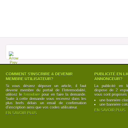
COMMENT S'INSCRIRE & DEVENIR
PUBLICITÉ EN L
MEMBRE UTILISATEUR?
ANNONCEUR?
Si vous désirez déposer un article, il faut
La publicité en l
devenir membre du portail de l’Intermodalité,
dispose de 2 espac
utilisez le
formulaire
pour en faire la demande.
vous sont proposés 
Suite à cette demande vous recevrez dans les
une bannière cla
plus brefs délais un email de confirmation
une bannière col
d’inscription ainsi que vos codes utilisateur.
EN SAVOIR PLUS
EN SAVOIR PLUS