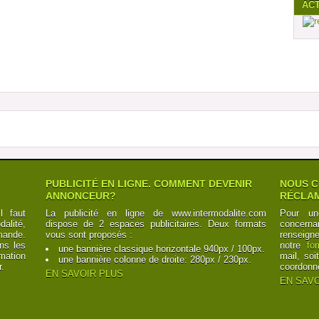
AC
PUBLICITÉ EN LIGNE. COMMENT DEVENIR
NOUS C
ANNONCEUR?
RÉCLAM
l faut
La publicité en ligne de www.intermodalite.com
Pour un
alité,
dispose de 2 espaces publicitaires. Deux formats
concerna
mande.
vous sont proposés :
renseign
ns les
notre
fo
une bannière classique horizontale 940px / 100px.
mation
mail, soi
une bannière colonne de droite: 280px / 230px.
r.
coordonn
EN SAVOIR PLUS
EN SAVO