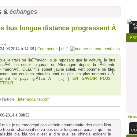
s &
échanges
A
es bus longue distance progressent Ã
F
ES
otes
)
 24-03-2014 à 14:38 |
Commenter
|
nb:1
e le train ou lâ€™avion, plus reposant que la voiture, le bus
nnaÃ®t un essor fulgurant en Allemagne depuis la rÃ©cente
ce marchÃ©. Quâ€™ils soient jaune soleil, vert pomme ou bleu
tocars aux couleurs criardes sont de plus en plus nombreux Ã
Ã¨rement le pays grÃ¢ce Ã
[...]
|
EN SAVOIR PLUS
|
ETOUR
 l'article :
intermodalite.com
-06-2014 à 09h32
En sav
s! mais je ne cmnorepd pas certain commentaire des aigris.Non
e trop de charbon,il ne va pas durer longtemps,parait-il qu il ne
CO
ails,bla bla bla,non c est a dire que les chinois exigent le