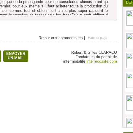
ogie:que de la propagande pour se consolerles chinois n ont qu
DE
premier. pour eux meme s il faut acheter toute la production du
iliser comme fuel et obtenir le train le plus super rapide il le
nant le transfert de technologie les frane7ais n etait obliger d
agner quelque chose en retour qui les inte9ressait.je rappel que
transfert de technologie pour aller sur le soleil.
Retour aux commentaires |
Haut de page
Robert & Gilles CLARACO
ENVOYER
Fondateurs du portail de
UN MAIL
l’intermodalité
intermodalite.com