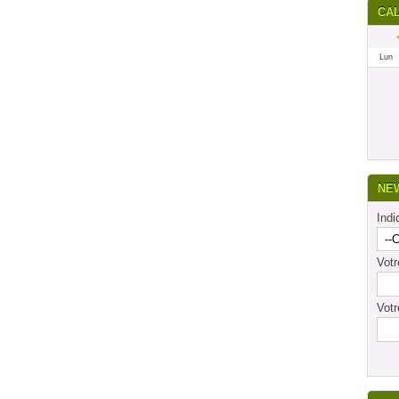
CA
Lun
NE
Indi
Vot
Votr