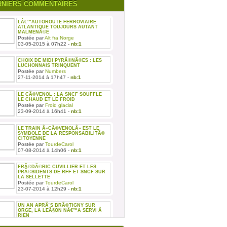
RNIERS COMMENTAIRES
LÂ€™AUTOROUTE FERROVIAIRE
ATLANTIQUE TOUJOURS AUTANT
MALMENÃ©E
Postée par
Alt fra Norge
03-05-2015 à 07h22 -
nb:1
CHOIX DE MIDI PYRÃ©NÃ©ES : LES
LUCHONNAIS TRINQUENT
Postée par
Numbers
27-11-2014 à 17h47 -
nb:1
LE CÃ©VENOL : LA SNCF SOUFFLE
LE CHAUD ET LE FROID
Postée par
Froid glacial
23-09-2014 à 16h41 -
nb:1
LE TRAIN Â«CÃ©VENOLÂ» EST LE
SYMBOLE DE LA RESPONSABILITÃ©
CITOYENNE
Postée par
TourdeCarol
07-08-2014 à 14h06 -
nb:1
FRÃ©DÃ©RIC CUVILLIER ET LES
PRÃ©SIDENTS DE RFF ET SNCF SUR
LA SELLETTE
Postée par
TourdeCarol
23-07-2014 à 12h29 -
nb:1
UN AN APRÃ¨S BRÃ©TIGNY SUR
ORGE, LA LEÃ§ON NÂ€™A SERVI Ã
RIEN
Postée par
TourdeCarol