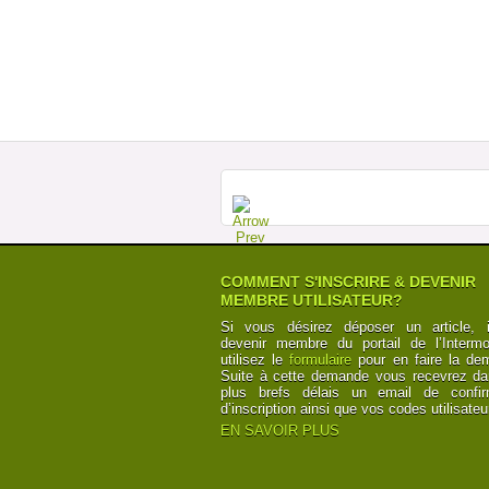
COMMENT S'INSCRIRE & DEVENIR
MEMBRE UTILISATEUR?
Si vous désirez déposer un article, i
devenir membre du portail de l’Intermod
utilisez le
formulaire
pour en faire la de
Suite à cette demande vous recevrez da
plus brefs délais un email de confir
d’inscription ainsi que vos codes utilisateu
EN SAVOIR PLUS