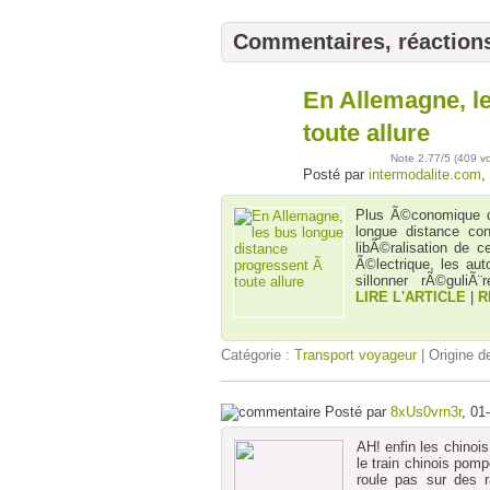
Commentaires, réaction
En Allemagne, l
24
mars
toute allure
Note
2.77
/5 (
409 v
Posté par
intermodalite.com
,
Plus Ã©conomique qu
longue distance co
libÃ©ralisation de 
Ã©lectrique, les au
sillonner rÃ©guli
LIRE L'ARTICLE
|
R
Catégorie :
Transport voyageur
| Origine de
Posté par
8xUs0vrn3r
, 01
AH! enfin les chinoi
le train chinois pomp
roule pas sur des r