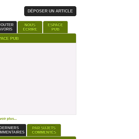
DÉPOSER UN ARTICLE
JOUTER
NOUS
ESPACE
AVORIS
ÉCRIRE
PUB
PACE PUB
oir plus...
DERNIERS
PAR SUJETS
MMENTAIRES
COMMENTÉS