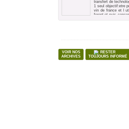
transfert de technol
1 seul objectif:etre 
vin de france et l ut
feront.et puis concer
accepter,ils ont du g
bientot ils auront un 
VOIR NOS
RESTER
ARCHIVES
TOUJOURS INFORMÉ