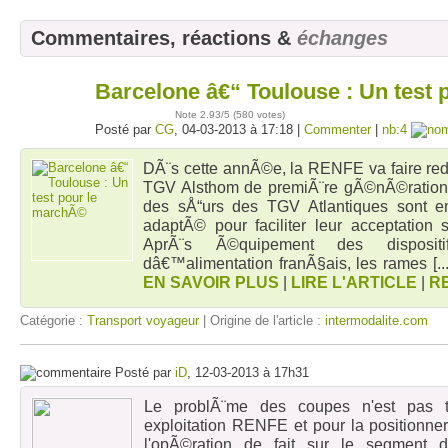
Commentaires, réactions &
échanges
Barcelone â€“ Toulouse : Un test
04
mars
Note
2.93
/5 (
580 votes
)
Posté par
CG
, 04-03-2013 à 17:18 |
Commenter
|
nb:4
DÃ¨s cette annÃ©e, la RENFE va faire re
TGV Alsthom de premiÃ¨re gÃ©nÃ©ration
des sÅ“urs des TGV Atlantiques sont en
adaptÃ© pour faciliter leur acceptation
AprÃ¨s Ã©quipement des disposit
dâ€™alimentation franÃ§ais, les rames
[..
EN SAVOIR PLUS
|
LIRE L'ARTICLE
|
R
Catégorie :
Transport voyageur
| Origine de l'article :
intermodalite.com
Posté par
iD
, 12-03-2013 à 17h31
Le problÃ¨me des coupes n'est pas t
exploitation RENFE et pour la positionn
l'opÃ©ration de fait sur le segment 