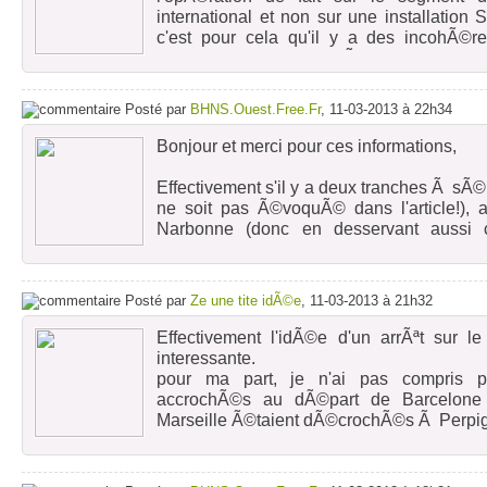
international et non sur une installatio
c'est pour cela qu'il y a des incohÃ©r
protocole de la coupe Ã Narbonne n'es
RENFE.
Posté par
BHNS.Ouest.Free.Fr
, 11-03-2013 à 22h34
Bonjour et merci pour ces informations,
Effectivement s'il y a deux tranches Ã s
ne soit pas Ã©voquÃ© dans l'article!), a
Narbonne (donc en desservant aussi ce
Perpignan pour ensuite occuper deux sillo
Par ailleurs il y a des choses troubl
Posté par
Ze une tite idÃ©e
, 11-03-2013 à 21h32
mentionnÃ©s dans l'article :
Effectivement l'idÃ©e d'un arrÃªt sur l
1. Les Tlse-Bcln sont beaucoup plus lent
interessante.
idÃ©e d'explication?
pour ma part, je n'ai pas compris 
accrochÃ©s au dÃ©part de Barcelone 
2. Et ce alors que le Tlse-Bcln en 3h21 ne
Marseille Ã©taient dÃ©crochÃ©s Ã Perpi
Perpignan, alors qu'un Bcln-Tlse met 3h0
Cela utilise deux sillons par deux trains q
pourtant 9 minutes Ã Perpignan!
Ã l'entrÃ©e de Narbonne. Les dÃ©cro
permettrait de desservir Narbonne et d