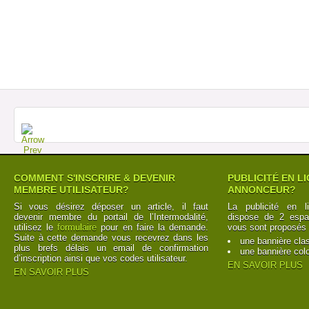
COMMENT S'INSCRIRE & DEVENIR
PUBLICITÉ EN L
MEMBRE UTILISATEUR?
ANNONCEUR?
Si vous désirez déposer un article, il faut
La publicité en l
devenir membre du portail de l’Intermodalité,
dispose de 2 espac
utilisez le
formulaire
pour en faire la demande.
vous sont proposés 
Suite à cette demande vous recevrez dans les
une bannière cla
plus brefs délais un email de confirmation
une bannière col
d’inscription ainsi que vos codes utilisateur.
EN SAVOIR PLUS
EN SAVOIR PLUS